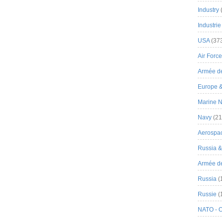
Industry
Industrie
USA
(37
Air Force
Armée de
Europe 
Marine N
Navy
(21
Aerospa
Russia 
Armée de 
Russia
(
Russie
(
NATO - 