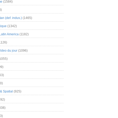
me
(1584)
3)
an (def. indus.)
(1465)
tique
(1342)
Latin America
(1182)
1126)
Video du jour
(1096)
1055)
9)
63)
0)
& Spatial
(925)
92)
838)
3)