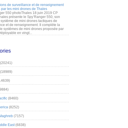
ions de surveillance et de renseignement
 par les mini drones de Thales
er 550 photoThales 18 juin 2019 CP
hales présente le Spy’Ranger 550, son
système de mini drones tactiques de
nce et de renseignement. Il complète la
 systèmes de mini drones proposée par
éployable en vingt...
ories
(20241)
(18989)
14639)
9884)
cific
(8460)
erica
(8252)
 Maghreb
(7157)
iddle East
(6838)