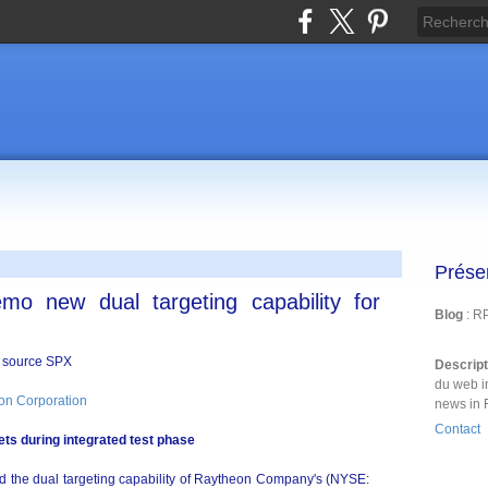
Prése
o new dual targeting capability for
Blog
: R
Descrip
du web i
n Corporation
news in 
Contact
ets during integrated test phase
d the dual targeting capability of Raytheon Company's (NYSE: