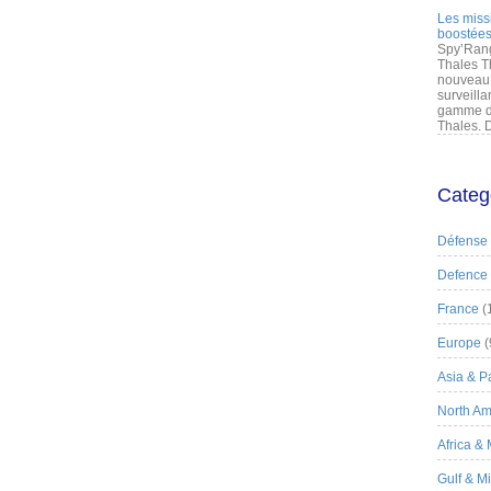
Les miss
boostées
Spy’Rang
Thales T
nouveau 
surveilla
gamme de
Thales. D
Categ
Défense
Defence
France
(
Europe
(
Asia & Pa
North Am
Africa &
Gulf & M