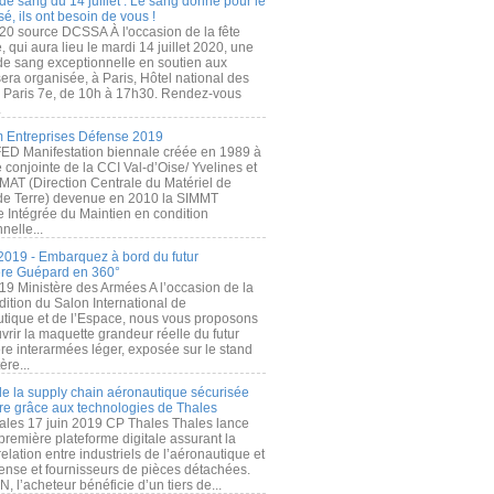
de sang du 14 juillet : Le sang donné pour le
é, ils ont besoin de vous !
20 source DCSSA À l'occasion de la fête
, qui aura lieu le mardi 14 juillet 2020, une
 de sang exceptionnelle en soutien aux
era organisée, à Paris, Hôtel national des
s Paris 7e, de 10h à 17h30. Rendez-vous
.
 Entreprises Défense 2019
FED Manifestation biennale créée en 1989 à
ive conjointe de la CCI Val-d’Oise/ Yvelines et
MAT (Direction Centrale du Matériel de
de Terre) devenue en 2010 la SIMMT
e Intégrée du Maintien en condition
nelle...
2019 - Embarquez à bord du futur
ère Guépard en 360°
19 Ministère des Armées A l’occasion de la
ition du Salon International de
utique et de l’Espace, nous vous proposons
rir la maquette grandeur réelle du futur
ère interarmées léger, exposée sur le stand
ère...
 de la supply chain aéronautique sécurisée
re grâce aux technologies de Thales
ales 17 juin 2019 CP Thales Thales lance
première plateforme digitale assurant la
elation entre industriels de l’aéronautique et
fense et fournisseurs de pièces détachées.
, l’acheteur bénéficie d’un tiers de...