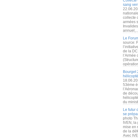
Collecte 
sang vers
22.06.20
nationale
collecte
armées s
Invalide
annuel,..
Le Forum
source: 
l’initiat
de la DC
l’Armée 
(Structur
opération
Bourget 
hélicopt
18.06.20
53ème éd
l’Aérona
de découv
hélicopt
du minist
Le futur
se prépa
photo Th
IVEN, la 
mise en r
de la dé
Avec IVEN