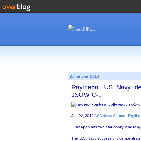
23 janvier 2013
Raytheon, US Navy dem
JSOW C-1
Jan 22, 2013
ASDNews Source : Raytheo
Weapon hits two stationary land targ
The U.S. Navy successfully demonstrate