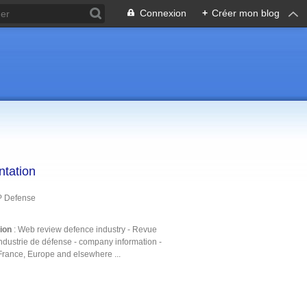
Connexion
+
Créer mon blog
ntation
P Defense
tion
: Web review defence industry - Revue
ndustrie de défense - company information -
France, Europe and elsewhere ...