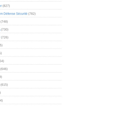
er
(827)
m Défense Sécurité
(782)
(748)
A
(730)
y
(726)
5)
5)
54)
(646)
9)
(615)
)
4)