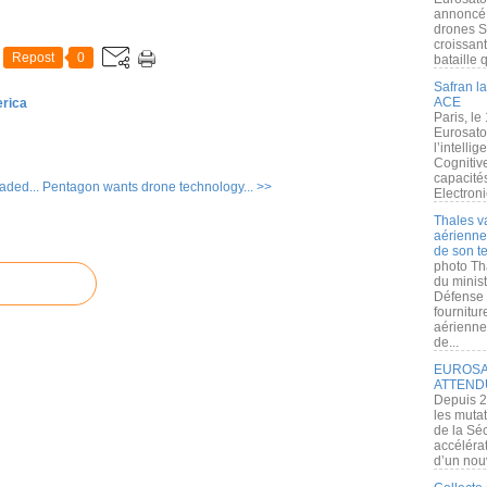
annoncé l
drones S
croissan
Repost
0
bataille q
Safran la
ACE
erica
Paris, le
Eurosato
l’intelli
Cognitive
capacité
aded...
Pentagon wants drone technology... >>
Electroni
Thales v
aérienne 
de son te
photo Th
du minist
Défense 
fournitu
aérienne
de...
EUROSAT
ATTEND
Depuis 2
les muta
de la Sé
accélérat
d’un nouv