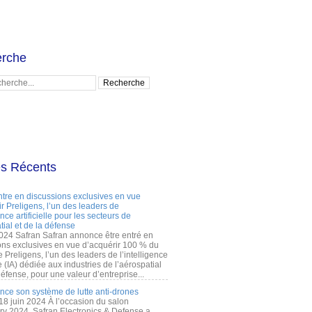
rche
es Récents
ntre en discussions exclusives en vue
r Preligens, l’un des leaders de
gence artificielle pour les secteurs de
tial et de la défense
2024 Safran Safran annonce être entré en
ons exclusives en vue d’acquérir 100 % du
e Preligens, l’un des leaders de l’intelligence
lle (IA) dédiée aux industries de l’aérospatial
défense, pour une valeur d’entreprise...
ance son système de lutte anti-drones
 18 juin 2024 À l’occasion du salon
ry 2024, Safran Electronics & Defense a