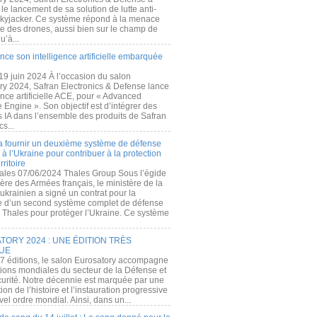
e lancement de sa solution de lutte anti-
kyjacker. Ce système répond à la menace
te des drones, aussi bien sur le champ de
u’à...
nce son intelligence artificielle embarquée
 19 juin 2024 À l’occasion du salon
ry 2024, Safran Electronics & Defense lance
gence artificielle ACE, pour « Advanced
 Engine ». Son objectif est d’intégrer des
s IA dans l’ensemble des produits de Safran
cs...
a fournir un deuxième système de défense
à l’Ukraine pour contribuer à la protection
rritoire
ales 07/06/2024 Thales Group Sous l’égide
ère des Armées français, le ministère de la
ukrainien a signé un contrat pour la
re d’un second système complet de défense
 Thales pour protéger l’Ukraine. Ce système
ORY 2024 : UNE ÉDITION TRÈS
UE
7 éditions, le salon Eurosatory accompagne
tions mondiales du secteur de la Défense et
curité. Notre décennie est marquée par une
ion de l’histoire et l’instauration progressive
el ordre mondial. Ainsi, dans un...