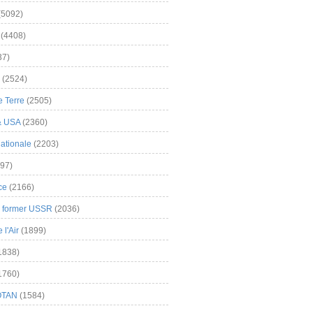
(5092)
(4408)
37)
(2524)
 Terre
(2505)
& USA
(2360)
ationale
(2203)
97)
ce
(2166)
& former USSR
(2036)
l'Air
(1899)
1838)
1760)
OTAN
(1584)