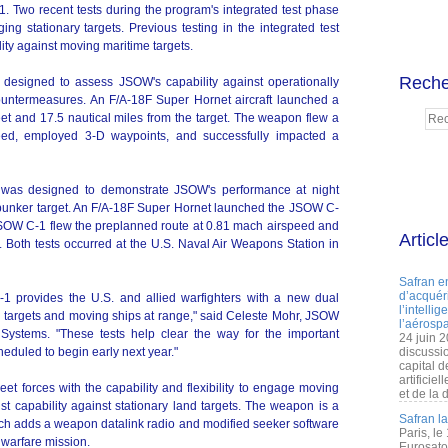
 Two recent tests during the program's integrated test phase
 stationary targets. Previous testing in the integrated test
ty against moving maritime targets.
Reche
as designed to assess JSOW's capability against operationally
countermeasures. An F/A-18F Super Hornet aircraft launched a
t and 17.5 nautical miles from the target. The weapon flew a
eed, employed 3-D waypoints, and successfully impacted a
t was designed to demonstrate JSOW's performance at night
 bunker target. An F/A-18F Super Hornet launched the JSOW C-
JSOW C-1 flew the preplanned route at 0.81 mach airspeed and
Articl
. Both tests occurred at the U.S. Naval Air Weapons Station in
Safran e
d’acquéri
1 provides the U.S. and allied warfighters with a new dual
l’intelli
nd targets and moving ships at range," said Celeste Mohr, JSOW
l’aérospa
 Systems. "These tests help clear the way for the important
24 juin 
heduled to begin early next year."
discussi
capital d
artificie
et forces with the capability and flexibility to engage moving
et de la 
ust capability against stationary land targets. The weapon is a
Safran l
ich adds a weapon datalink radio and modified seeker software
Paris, le
e warfare mission.
Eurosato