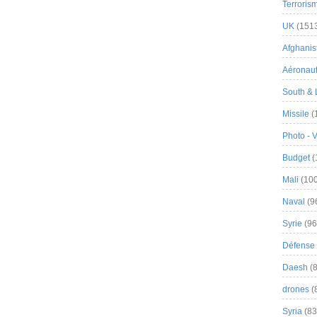
Terroris
UK
(151
Afghanist
Aéronau
South & 
Missile
(
Photo - 
Budget
(
Mali
(100
Naval
(9
Syrie
(96
Défense 
Daesh
(8
drones
(
Syria
(83