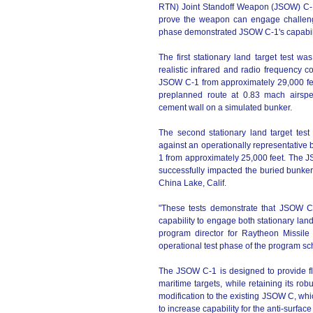
RTN) Joint Standoff Weapon (JSOW) C-1.
prove the weapon can engage challenging
phase demonstrated JSOW C-1's capabili
The first stationary land target test w
realistic infrared and radio frequency 
JSOW C-1 from approximately 29,000 fee
preplanned route at 0.83 mach airsp
cement wall on a simulated bunker.
The second stationary land target tes
against an operationally representative
1 from approximately 25,000 feet. The 
successfully impacted the buried bunker
China Lake, Calif.
"These tests demonstrate that JSOW C-
capability to engage both stationary la
program director for Raytheon Missile
operational test phase of the program sc
The JSOW C-1 is designed to provide fle
maritime targets, while retaining its rob
modification to the existing JSOW C, wh
to increase capability for the anti-surfac