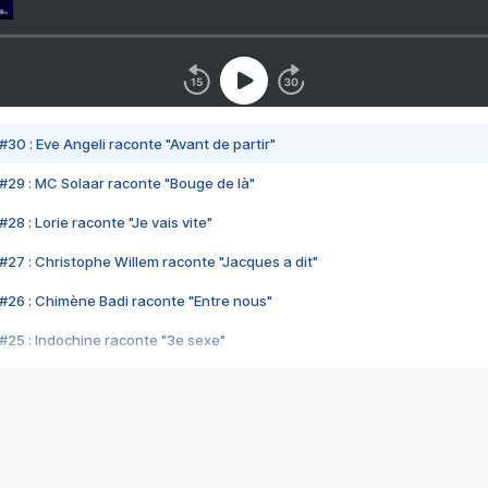
#30 : Eve Angeli raconte "Avant de partir"
#29 : MC Solaar raconte "Bouge de là"
28 : Lorie raconte "Je vais vite"
#27 : Christophe Willem raconte "Jacques a dit"
#26 : Chimène Badi raconte "Entre nous"
#25 : Indochine raconte "3e sexe"
#24 : Zaho raconte "C'est chelou"
#23 : Patrick Bruel raconte "Au café des délices"
#22 : Kyo raconte "Le chemin"