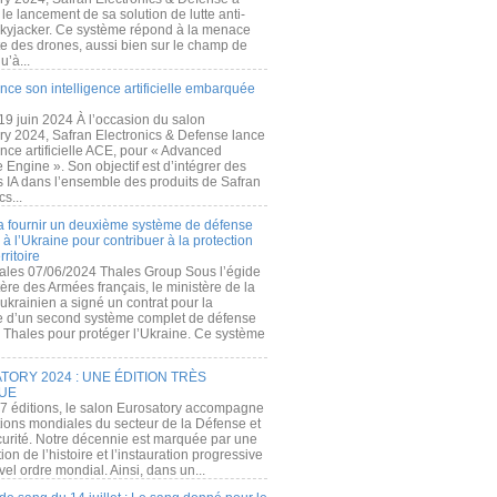
e lancement de sa solution de lutte anti-
kyjacker. Ce système répond à la menace
te des drones, aussi bien sur le champ de
u’à...
nce son intelligence artificielle embarquée
 19 juin 2024 À l’occasion du salon
ry 2024, Safran Electronics & Defense lance
gence artificielle ACE, pour « Advanced
 Engine ». Son objectif est d’intégrer des
s IA dans l’ensemble des produits de Safran
cs...
a fournir un deuxième système de défense
à l’Ukraine pour contribuer à la protection
rritoire
ales 07/06/2024 Thales Group Sous l’égide
ère des Armées français, le ministère de la
ukrainien a signé un contrat pour la
re d’un second système complet de défense
 Thales pour protéger l’Ukraine. Ce système
ORY 2024 : UNE ÉDITION TRÈS
UE
7 éditions, le salon Eurosatory accompagne
tions mondiales du secteur de la Défense et
curité. Notre décennie est marquée par une
ion de l’histoire et l’instauration progressive
el ordre mondial. Ainsi, dans un...