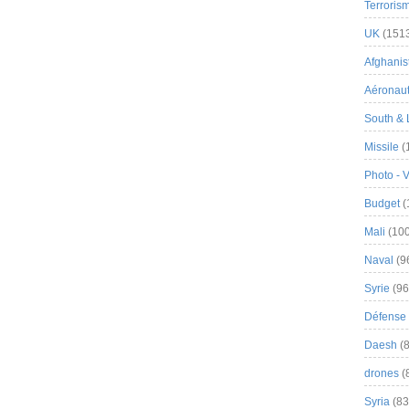
Terroris
UK
(151
Afghanist
Aéronau
South & 
Missile
(
Photo - 
Budget
(
Mali
(100
Naval
(9
Syrie
(96
Défense 
Daesh
(8
drones
(
Syria
(83