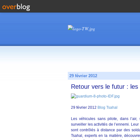
29 février 2012
Retour vers le futur : le
29 février 2012
Blog Tsahal
Les véhicules sans pilote, dans l’air
surveiller les activités de l’ennemi. Leur
sont contrôlés à distance par des soldat
Tsahal, experts en la matière, découv