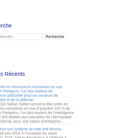
rche
es Récents
ntre en discussions exclusives en vue
r Preligens, l’un des leaders de
gence artificielle pour les secteurs de
tial et de la défense
2024 Safran Safran annonce être entré en
ons exclusives en vue d’acquérir 100 % du
e Preligens, l’un des leaders de l’intelligence
lle (IA) dédiée aux industries de l’aérospatial
défense, pour une valeur d’entreprise...
ance son système de lutte anti-drones
 18 juin 2024 À l’occasion du salon
ry 2024, Safran Electronics & Defense a