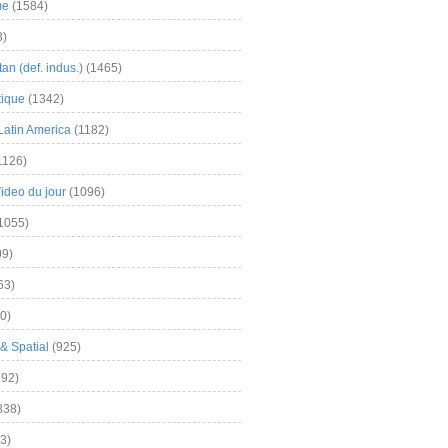
me
(1584)
3)
an (def. indus.)
(1465)
tique
(1342)
Latin America
(1182)
1126)
Video du jour
(1096)
1055)
9)
63)
0)
& Spatial
(925)
92)
838)
3)