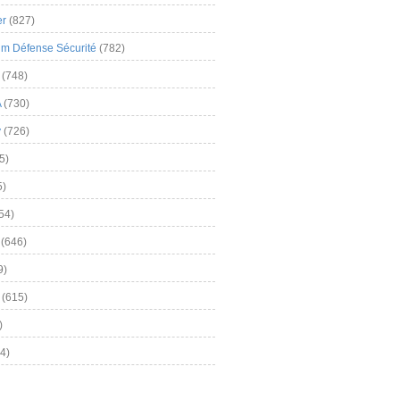
er
(827)
m Défense Sécurité
(782)
(748)
A
(730)
y
(726)
5)
5)
54)
(646)
9)
(615)
)
4)