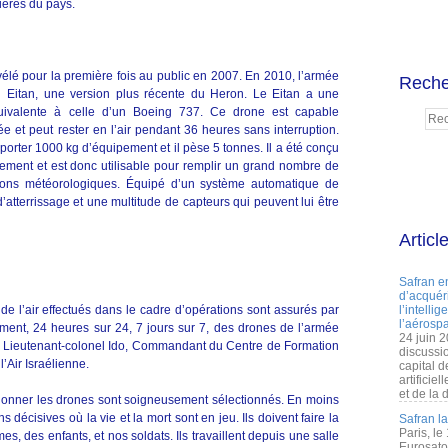
tières du pays.
vélé pour la première fois au public en 2007. En 2010, l’armée
Reche
ne Eitan, une version plus récente du Heron. Le Eitan a une
ivalente à celle d’un Boeing 737. Ce drone est capable
e et peut rester en l’air pendant 36 heures sans interruption.
porter 1000 kg d’équipement et il pèse 5 tonnes. Il a été conçu
ipement et est donc utilisable pour remplir un grand nombre de
ditions météorologiques. Équipé d’un système automatique de
atterrissage et une multitude de capteurs qui peuvent lui être
Articl
Safran e
d’acquéri
de l’air effectués dans le cadre d’opérations sont assurés par
l’intelli
l’aérospa
ment, 24 heures sur 24, 7 jours sur 7, des drones de l’armée
24 juin 
é le Lieutenant-colonel Ido, Commandant du Centre de Formation
discussi
’Air Israélienne.
capital d
artificie
et de la 
tionner les drones sont soigneusement sélectionnés. En moins
 décisives où la vie et la mort sont en jeu. Ils doivent faire la
Safran l
Paris, le
es, des enfants, et nos soldats. Ils travaillent depuis une salle
Eurosato