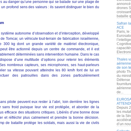
sés au danger qu’une personne qui se balade sur une plage de
annoncé l
 un profond sens des valeurs : ils savent distinguer le bien du
drones S
croissan
bataille q
ium
Safran la
ACE
Paris, le
 système autonome d’observation et d’interception, développé
Eurosato
s de Tomcar, un véhicule tout-terrain de fabrication israélienne,
l’intelli
e 300 kg dont un grande variété de matériel électronique,
Cognitive
capacité
 peut être actionné depuis un centre de commande, et il est
Electroni
réablement déterminées sans intervention humaine. Dans le cas
Thales v
il dispose d’une multitude d’options pour retenir les éléments
aérienne 
. Ses nombreux capteurs, ses microphones, ses haut-parleurs
de son te
lier sa vitesse pouvant atteindre les 80 km/h font de lui un
photo Th
ffectuer des patrouilles dans des zones particulièrement
du minist
Défense 
fournitu
aérienne
de...
EUROSAT
ns pilote peuvent eux rester à l’abri, loin derrière les lignes
ATTEND
r sans froid puisque leur vie est protégée, et aborder de la
Depuis 2
les muta
lus efficace des situations critiques. Libérés d’une bonne dose
de la Sé
er et réfléchir plus calmement et prendre la bonne décision.
accélérat
mp de bataille protège les soldats, mais aussi la vie de civils
d’un nouv