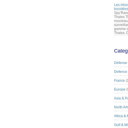
Les miss
boostées
Spy’Rang
Thales T
nouveau 
surveilla
gamme de
Thales. D
Categ
Défense
Defence
France
(
Europe
(
Asia & Pa
North Am
Africa &
Gulf & M