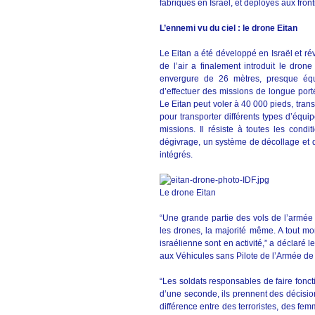
fabriqués en Israël, et déployés aux fron
L’ennemi vu du ciel : le drone Eitan
Le Eitan a été développé en Israël et ré
de l’air a finalement introduit le dro
envergure de 26 mètres, presque équ
d’effectuer des missions de longue porté
Le Eitan peut voler à 40 000 pieds, trans
pour transporter différents types d’équ
missions. Il résiste à toutes les con
dégivrage, un système de décollage et d’
intégrés.
Le drone Eitan
“Une grande partie des vols de l’armée 
les drones, la majorité même. A tout mo
israélienne sont en activité,” a déclar
aux Véhicules sans Pilote de l’Armée de l
“Les soldats responsables de faire fonc
d’une seconde, ils prennent des décisions
différence entre des terroristes, des femm