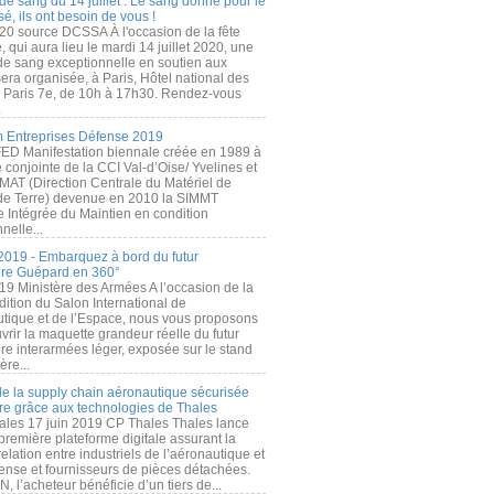
de sang du 14 juillet : Le sang donné pour le
é, ils ont besoin de vous !
20 source DCSSA À l'occasion de la fête
, qui aura lieu le mardi 14 juillet 2020, une
 de sang exceptionnelle en soutien aux
era organisée, à Paris, Hôtel national des
s Paris 7e, de 10h à 17h30. Rendez-vous
.
 Entreprises Défense 2019
FED Manifestation biennale créée en 1989 à
ive conjointe de la CCI Val-d’Oise/ Yvelines et
MAT (Direction Centrale du Matériel de
de Terre) devenue en 2010 la SIMMT
e Intégrée du Maintien en condition
nelle...
2019 - Embarquez à bord du futur
ère Guépard en 360°
19 Ministère des Armées A l’occasion de la
ition du Salon International de
utique et de l’Espace, nous vous proposons
rir la maquette grandeur réelle du futur
ère interarmées léger, exposée sur le stand
ère...
 de la supply chain aéronautique sécurisée
re grâce aux technologies de Thales
ales 17 juin 2019 CP Thales Thales lance
première plateforme digitale assurant la
elation entre industriels de l’aéronautique et
fense et fournisseurs de pièces détachées.
, l’acheteur bénéficie d’un tiers de...