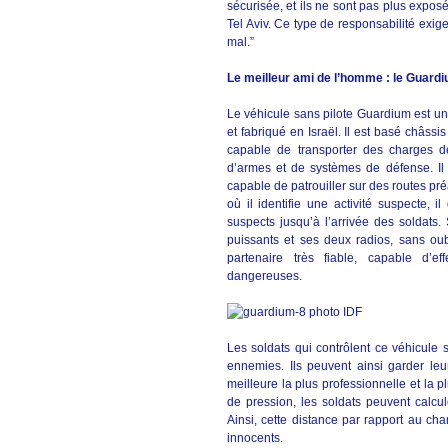
sécurisée, et ils ne sont pas plus expo
Tel Aviv. Ce type de responsabilité exige
mal.”
Le meilleur ami de l’homme : le Guard
Le véhicule sans pilote Guardium est un
et fabriqué en Israël. Il est basé châssi
capable de transporter des charges d
d’armes et de systèmes de défense. Il
capable de patrouiller sur des routes p
où il identifie une activité suspecte, 
suspects jusqu’à l’arrivée des soldats
puissants et ses deux radios, sans oub
partenaire très fiable, capable d’e
dangereuses.
Les soldats qui contrôlent ce véhicule sa
ennemies. Ils peuvent ainsi garder leu
meilleure la plus professionnelle et la p
de pression, les soldats peuvent calcul
Ainsi, cette distance par rapport au cha
innocents.