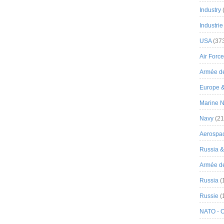
Industry
Industrie
USA
(37
Air Force
Armée de
Europe 
Marine N
Navy
(21
Aerospa
Russia 
Armée de 
Russia
(
Russie
(
NATO - 