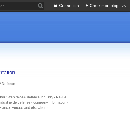
Connexion
+
Créer mon blog
ntation
P Defense
tion
: Web review defence industry - Revue
ndustrie de défense - company information -
France, Europe and elsewhere ...