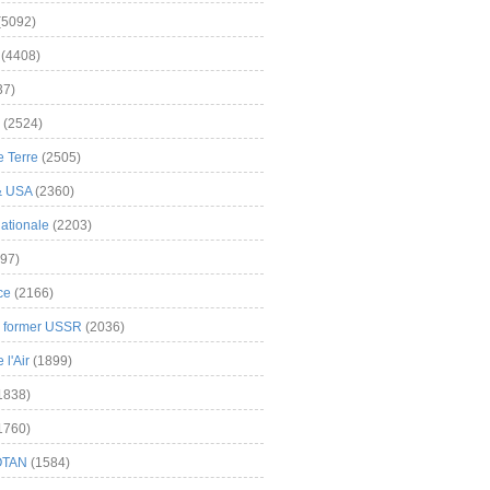
(5092)
(4408)
37)
(2524)
 Terre
(2505)
& USA
(2360)
ationale
(2203)
97)
ce
(2166)
& former USSR
(2036)
l'Air
(1899)
1838)
1760)
OTAN
(1584)