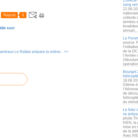
Collecte 
sang vers
22.06.20
nationale
Repost
0
collecte
armées s
Invalide
ddle east
annuel,..
Le Forum
source: 
l’initiat
de la DC
 amiraux
Le Rafale prépare la relève... >>
l’Armée 
(Structur
opération
Bourget 
hélicopt
18.06.20
53ème éd
l’Aérona
de découv
hélicopt
du minist
Le futur
se prépa
photo Th
IVEN, la 
mise en r
de la dé
Avec IVEN