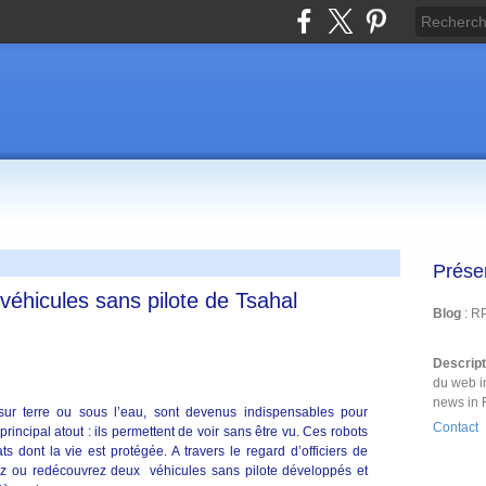
Prése
s véhicules sans pilote de Tsahal
Blog
: R
Descrip
du web i
news in 
, sur terre ou sous l’eau, sont devenus indispensables pour
Contact
 principal atout : ils permettent de voir sans être vu. Ces robots
s dont la vie est protégée. A travers le regard d’officiers de
rez ou redécouvrez deux véhicules sans pilote développés et