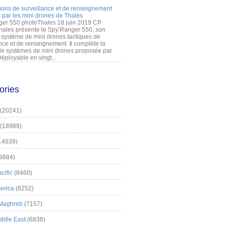
ions de surveillance et de renseignement
 par les mini drones de Thales
er 550 photoThales 18 juin 2019 CP
hales présente le Spy’Ranger 550, son
système de mini drones tactiques de
nce et de renseignement. Il complète la
 systèmes de mini drones proposée par
éployable en vingt...
ories
(20241)
(18989)
14639)
9884)
cific
(8460)
erica
(8252)
 Maghreb
(7157)
iddle East
(6838)