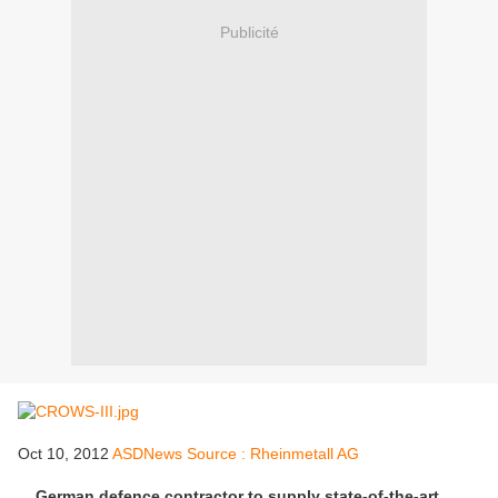
Publicité
Oct 10, 2012
ASDNews Source : Rheinmetall AG
German defence contractor to supply state-of-the-art