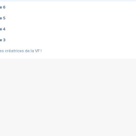
e 6
e 5
e 4
e 3
s créatrices de la VF !
e 2
e 1
e Mektoub My Love arrive enfin ! Rencontre avec Shaïn Boumedine et Sal
i : après Toni en famille
elle réalise le bouleversant Dites lui que je l'aime
ais ! Rencontre autour de Vie privée de Rebecca Zlotowski
 de Marguerite, Grave... Rencontre avec Ella Rumpf