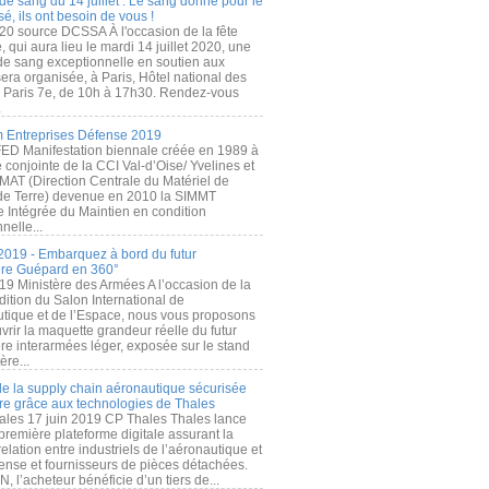
de sang du 14 juillet : Le sang donné pour le
é, ils ont besoin de vous !
20 source DCSSA À l'occasion de la fête
, qui aura lieu le mardi 14 juillet 2020, une
 de sang exceptionnelle en soutien aux
era organisée, à Paris, Hôtel national des
s Paris 7e, de 10h à 17h30. Rendez-vous
.
 Entreprises Défense 2019
FED Manifestation biennale créée en 1989 à
ive conjointe de la CCI Val-d’Oise/ Yvelines et
MAT (Direction Centrale du Matériel de
de Terre) devenue en 2010 la SIMMT
e Intégrée du Maintien en condition
nelle...
2019 - Embarquez à bord du futur
ère Guépard en 360°
19 Ministère des Armées A l’occasion de la
ition du Salon International de
utique et de l’Espace, nous vous proposons
rir la maquette grandeur réelle du futur
ère interarmées léger, exposée sur le stand
ère...
 de la supply chain aéronautique sécurisée
re grâce aux technologies de Thales
ales 17 juin 2019 CP Thales Thales lance
première plateforme digitale assurant la
elation entre industriels de l’aéronautique et
fense et fournisseurs de pièces détachées.
, l’acheteur bénéficie d’un tiers de...