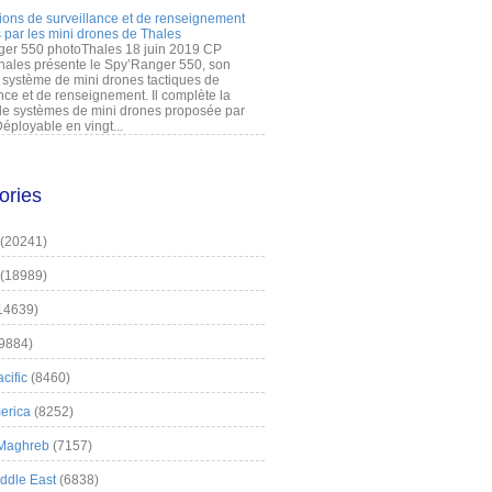
ions de surveillance et de renseignement
 par les mini drones de Thales
er 550 photoThales 18 juin 2019 CP
hales présente le Spy’Ranger 550, son
système de mini drones tactiques de
nce et de renseignement. Il complète la
 systèmes de mini drones proposée par
éployable en vingt...
ories
(20241)
(18989)
14639)
9884)
cific
(8460)
erica
(8252)
 Maghreb
(7157)
iddle East
(6838)