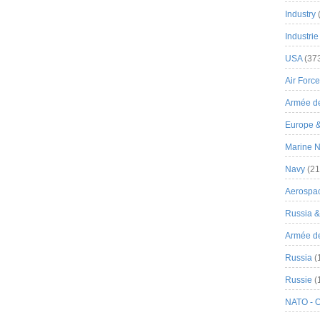
Industry
Industrie
USA
(37
Air Force
Armée de
Europe 
Marine N
Navy
(21
Aerospa
Russia 
Armée de 
Russia
(
Russie
(
NATO - 