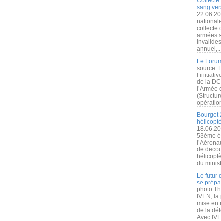
Collecte 
sang vers
22.06.20
nationale
collecte
armées s
Invalide
annuel,..
Le Forum
source: 
l’initiat
de la DC
l’Armée 
(Structur
opération
Bourget 
hélicopt
18.06.20
53ème éd
l’Aérona
de découv
hélicopt
du minist
Le futur
se prépa
photo Th
IVEN, la 
mise en r
de la dé
Avec IVEN