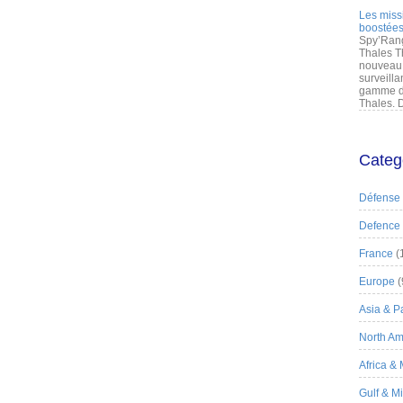
Les miss
boostées
Spy’Rang
Thales T
nouveau 
surveilla
gamme de
Thales. D
Categ
Défense
Defence
France
(
Europe
(
Asia & Pa
North Am
Africa &
Gulf & M