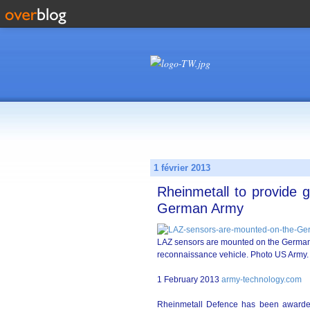
1 février 2013
Rheinmetall to provide 
German Army
LAZ sensors are mounted on the German
reconnaissance vehicle. Photo US Army.
1 February 2013
army-technology.com
Rheinmetall Defence has been awarded 