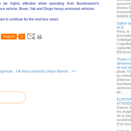
 be highly effective while operating from Bundeswehr's
annoncé l
drones S
 vehicle, Boxer, Yak and Dingo heavy armoured vehicles.
croissan
bataille q
ed to continue for the next four years.
Safran la
ACE
Paris, le
Eurosato
Repost
0
l’intelli
Cognitive
capacité
Electroni
Thales v
aérienne 
de son te
ogressé...
UK Army conducts Urban Warrior... >>
photo Th
du minist
Défense 
fournitu
aérienne
de...
EUROSAT
ATTEND
Depuis 2
les muta
de la Sé
accélérat
d’un nouv