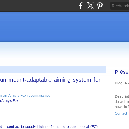
Prése
gun mount-adaptable aiming system for
Blog
: R
Descrip
 Army's Fox
du web i
news in 
Contact
a contract to supply high-performance electro-optical (EO)