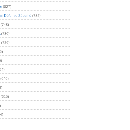
er
(827)
m Défense Sécurité
(782)
(748)
A
(730)
y
(726)
5)
5)
54)
(646)
9)
(615)
)
4)