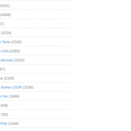
(5092)
(4408)
37)
(2524)
 Terre
(2505)
& USA
(2360)
ationale
(2203)
97)
ce
(2166)
& former USSR
(2036)
l'Air
(1899)
1838)
1760)
OTAN
(1584)