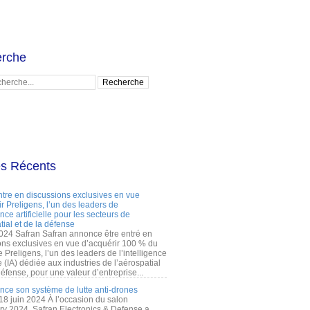
rche
es Récents
ntre en discussions exclusives en vue
r Preligens, l’un des leaders de
gence artificielle pour les secteurs de
tial et de la défense
2024 Safran Safran annonce être entré en
ons exclusives en vue d’acquérir 100 % du
e Preligens, l’un des leaders de l’intelligence
lle (IA) dédiée aux industries de l’aérospatial
défense, pour une valeur d’entreprise...
ance son système de lutte anti-drones
 18 juin 2024 À l’occasion du salon
ry 2024, Safran Electronics & Defense a