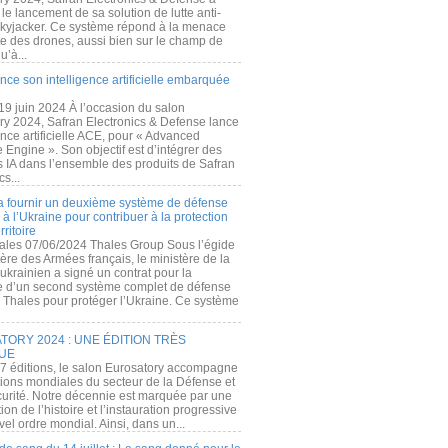
e lancement de sa solution de lutte anti-
kyjacker. Ce système répond à la menace
te des drones, aussi bien sur le champ de
u’à...
nce son intelligence artificielle embarquée
 19 juin 2024 À l’occasion du salon
ry 2024, Safran Electronics & Defense lance
gence artificielle ACE, pour « Advanced
 Engine ». Son objectif est d’intégrer des
s IA dans l’ensemble des produits de Safran
cs...
a fournir un deuxième système de défense
à l’Ukraine pour contribuer à la protection
rritoire
ales 07/06/2024 Thales Group Sous l’égide
ère des Armées français, le ministère de la
ukrainien a signé un contrat pour la
re d’un second système complet de défense
 Thales pour protéger l’Ukraine. Ce système
ORY 2024 : UNE ÉDITION TRÈS
UE
7 éditions, le salon Eurosatory accompagne
tions mondiales du secteur de la Défense et
curité. Notre décennie est marquée par une
ion de l’histoire et l’instauration progressive
el ordre mondial. Ainsi, dans un...