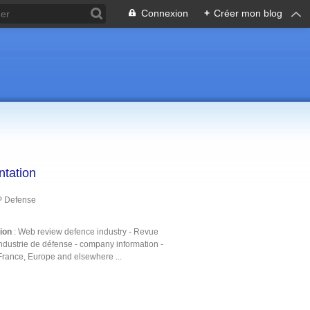
Connexion
+
Créer mon blog
ntation
P Defense
tion
: Web review defence industry - Revue
ndustrie de défense - company information -
France, Europe and elsewhere ...