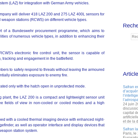
tem (LAZ) for integration with German Army vehicles.
ompany will deliver 418 LAZ 200 and 275 LAZ 400L sensors for
l weapon stations (RCWS) on different vehicle types.
Reche
rt of a Bundeswehr procurement programme, which aims to
lities of numerous vehicle types, in addition to enhancing their
CWS's electronic fire control unit, the sensor is capable of
n, tracking and engagement in the battlefield.
rs to safely respond to threats without leaving the armoured
Articl
tially eliminates exposure to enemy fire.
ted only with the hatch open in unprotected mode.
Safran e
d’acquéri
l’intelli
 plant, the LAZ 200 is a compact and lightweight sensor unit
l’aérospa
ree fields of view in non-cooled or cooled modes and a high
24 juin 
discussi
capital d
artificie
d with a cooled thermal imaging device with enhanced night-
et de la 
ngefinder, as well as operator interface and display devices that
Safran l
 weapon station system.
Paris, le
Eurosato