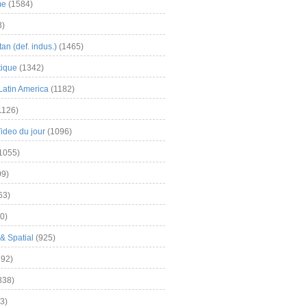
me
(1584)
3)
an (def. indus.)
(1465)
tique
(1342)
Latin America
(1182)
1126)
Video du jour
(1096)
1055)
9)
63)
0)
& Spatial
(925)
92)
838)
3)