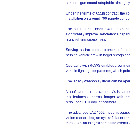
sensors, gun mount-adaptable aiming sys
Under the terms of €55m contract, the c
installation on around 700 remote contro
The contract has been awarded as pa
significantly improve self-defence capabi
night fighting capabilities.
Serving as the central element of the R
helping vehicle crew in target recognitio
Operating with RCWS enables crew membe
vehicle fighting compartment, which poten
The legacy weapon systems can be opera
Manufactured at the company's Ismaning
that features a thermal imager with th
resolution CCD daylight camera.
The advanced LAZ 400L model is equippe
vision capabilities, an eye-safe laser ra
comprises an integral part of the overall