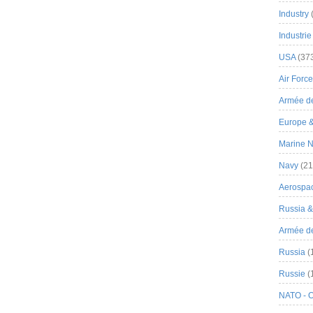
Industry
Industrie
USA
(37
Air Force
Armée de
Europe 
Marine N
Navy
(21
Aerospa
Russia 
Armée de 
Russia
(
Russie
(
NATO - 