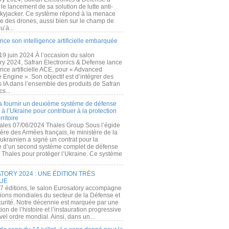
e lancement de sa solution de lutte anti-
kyjacker. Ce système répond à la menace
te des drones, aussi bien sur le champ de
u’à...
nce son intelligence artificielle embarquée
 19 juin 2024 À l’occasion du salon
ry 2024, Safran Electronics & Defense lance
gence artificielle ACE, pour « Advanced
 Engine ». Son objectif est d’intégrer des
s IA dans l’ensemble des produits de Safran
cs...
a fournir un deuxième système de défense
à l’Ukraine pour contribuer à la protection
rritoire
ales 07/06/2024 Thales Group Sous l’égide
ère des Armées français, le ministère de la
ukrainien a signé un contrat pour la
re d’un second système complet de défense
 Thales pour protéger l’Ukraine. Ce système
ORY 2024 : UNE ÉDITION TRÈS
UE
7 éditions, le salon Eurosatory accompagne
tions mondiales du secteur de la Défense et
curité. Notre décennie est marquée par une
ion de l’histoire et l’instauration progressive
el ordre mondial. Ainsi, dans un...