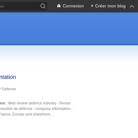
Connexion
+
Créer mon blog
ntation
P Defense
tion
: Web review defence industry - Revue
ndustrie de défense - company information -
France, Europe and elsewhere ...