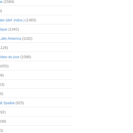
me
(1584)
3)
an (def. indus.)
(1465)
tique
(1342)
Latin America
(1182)
1126)
Video du jour
(1096)
1055)
9)
63)
0)
& Spatial
(925)
92)
838)
3)