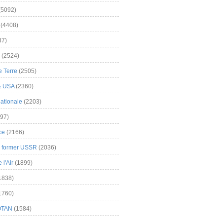
(5092)
(4408)
37)
(2524)
 Terre
(2505)
& USA
(2360)
ationale
(2203)
97)
ce
(2166)
& former USSR
(2036)
l'Air
(1899)
1838)
1760)
OTAN
(1584)