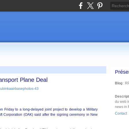
Prése
ansport Plane Deal
Blog
: R
Descrip
du web i
news in 
n Friday to a long-delayed joint project to develop a Military
Contact
craft Corporation (OAK) said after the signing ceremony in New