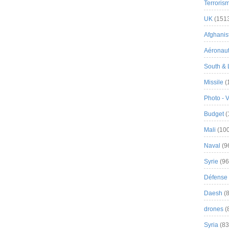
Terroris
UK
(151
Afghanist
Aéronau
South & 
Missile
(
Photo - 
Budget
(
Mali
(100
Naval
(9
Syrie
(96
Défense 
Daesh
(8
drones
(
Syria
(83