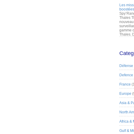
Les miss
boostées
Spy’Rang
Thales T
nouveau 
surveilla
gamme de
Thales. D
Categ
Défense
Defence
France
(
Europe
(
Asia & Pa
North Am
Africa &
Gulf & M