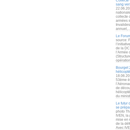
Collecte 
sang vers
22.06.20
nationale
collecte
armées s
Invalide
annuel,..
Le Forum
source: 
l’initiat
de la DC
l’Armée 
(Structur
opération
Bourget 
hélicopt
18.06.20
53ème éd
l’Aérona
de découv
hélicopt
du minist
Le futur
se prépa
photo Th
IVEN, la 
mise en r
de la dé
Avec IVEN