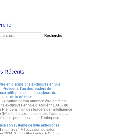
rche
es Récents
ntre en discussions exclusives en vue
r Preligens, l’un des leaders de
gence artificielle pour les secteurs de
tial et de la défense
2024 Safran Safran annonce être entré en
ons exclusives en vue d’acquérir 100 % du
e Preligens, l’un des leaders de l’intelligence
lle (IA) dédiée aux industries de l’aérospatial
défense, pour une valeur d’entreprise...
ance son système de lutte anti-drones
 18 juin 2024 À l’occasion du salon
ry 2024, Safran Electronics & Defense a