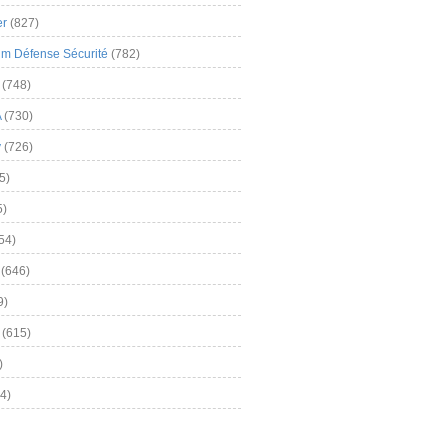
er
(827)
m Défense Sécurité
(782)
(748)
A
(730)
y
(726)
5)
5)
54)
(646)
9)
(615)
)
4)