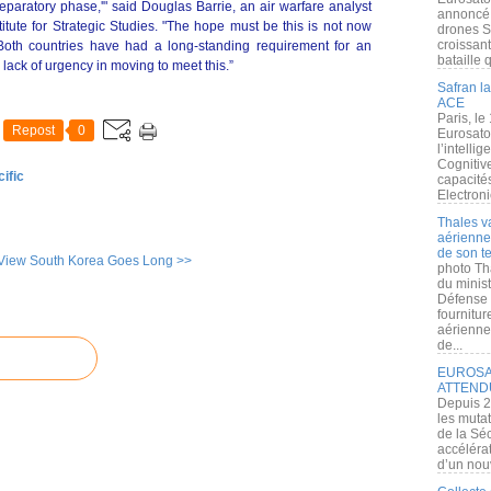
eparatory phase,'" said Douglas Barrie, an air warfare analyst
annoncé l
itute for Strategic Studies. "The hope must be this is not now
drones S
croissan
Both countries have had a long-standing requirement for an
bataille q
a lack of urgency in moving to meet this.”
Safran la
ACE
Paris, le
Repost
0
Eurosato
l’intelli
Cognitive
ific
capacité
Electroni
Thales v
aérienne 
de son te
 View
South Korea Goes Long >>
photo Th
du minist
Défense 
fournitu
aérienne
de...
EUROSAT
ATTEND
Depuis 2
les muta
de la Sé
accélérat
d’un nouv