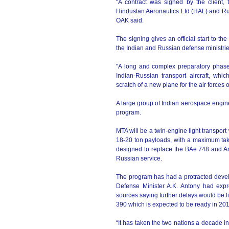
"A contract was signed by the client, 
Hindustan Aeronautics Ltd (HAL) and Rus
OAK said.
The signing gives an official start to th
the Indian and Russian defense ministrie
"A long and complex preparatory phase 
Indian-Russian transport aircraft, whi
scratch of a new plane for the air forces 
A large group of Indian aerospace enginee
program.
MTA will be a twin-engine light transport
18-20 ton payloads, with a maximum take
designed to replace the BAe 748 and An
Russian service.
The program has had a protracted develo
Defense Minister A.K. Antony had expr
sources saying further delays would be li
390 which is expected to be ready in 201
“It has taken the two nations a decade in