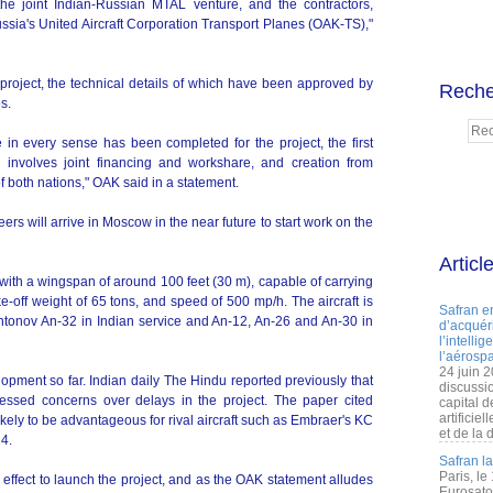
the joint Indian-Russian MTAL venture, and the contractors,
sia's United Aircraft Corporation Transport Planes (OAK-TS),"
e project, the technical details of which have been approved by
Reche
s.
in every sense has been completed for the project, the first
ch involves joint financing and workshare, and creation from
of both nations," OAK said in a statement.
rs will arrive in Moscow in the near future to start work on the
Articl
 with a wingspan of around 100 feet (30 m), capable of carrying
-off weight of 65 tons, and speed of 500 mp/h. The aircraft is
Safran e
tonov An-32 in Indian service and An-12, An-26 and An-30 in
d’acquéri
l’intelli
l’aérospa
24 juin 
pment so far. Indian daily The Hindu reported previously that
discussi
essed concerns over delays in the project. The paper cited
capital d
artificie
kely to be advantageous for rival aircraft such as Embraer's KC
et de la 
4.
Safran l
Paris, le
 effect to launch the project, and as the OAK statement alludes
Eurosato