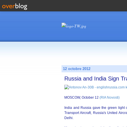
12 octobre 2012
Russia and India Sign Tr
MOSCOW, October 12
(RIA Novosti)
India and Russia gave the green light o
Transport Aircraft, Russia's United Air
Delhi.