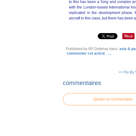
to this has been a 'long and complex pr
with the London-based International Inst
replicated in the development phase. 
aircraft in this class, but there has been 
Published by RP Defense
dans
asia & pac
commenter cet article
…
<< Fly-By
commentaires
Ajouter un commentaire