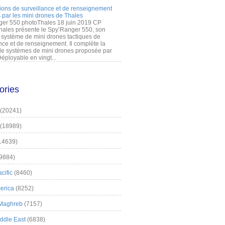
ions de surveillance et de renseignement
 par les mini drones de Thales
er 550 photoThales 18 juin 2019 CP
hales présente le Spy’Ranger 550, son
système de mini drones tactiques de
nce et de renseignement. Il complète la
 systèmes de mini drones proposée par
éployable en vingt...
ories
(20241)
(18989)
14639)
9884)
cific
(8460)
erica
(8252)
 Maghreb
(7157)
iddle East
(6838)