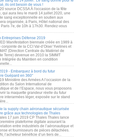
de sang du 14 juillet : Le sang donné pour le
é, ils ont besoin de vous !
20 source DCSSA À l'occasion de la fête
, qui aura lieu le mardi 14 juillet 2020, une
 de sang exceptionnelle en soutien aux
era organisée, à Paris, Hôtel national des
s Paris 7e, de 10h à 17h30. Rendez-vous
.
 Entreprises Défense 2019
FED Manifestation biennale créée en 1989 à
ive conjointe de la CCI Val-d’Oise/ Yvelines et
MAT (Direction Centrale du Matériel de
de Terre) devenue en 2010 la SIMMT
e Intégrée du Maintien en condition
nelle...
2019 - Embarquez à bord du futur
ère Guépard en 360°
19 Ministère des Armées A l’occasion de la
ition du Salon International de
utique et de l’Espace, nous vous proposons
rir la maquette grandeur réelle du futur
ère interarmées léger, exposée sur le stand
ère...
 de la supply chain aéronautique sécurisée
re grâce aux technologies de Thales
ales 17 juin 2019 CP Thales Thales lance
première plateforme digitale assurant la
elation entre industriels de l’aéronautique et
fense et fournisseurs de pièces détachées.
, l’acheteur bénéficie d’un tiers de...