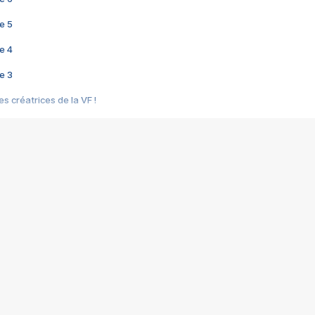
e 5
e 4
e 3
s créatrices de la VF !
e 2
e 1
e Mektoub My Love arrive enfin ! Rencontre avec Shaïn Boumedine et Sal
i : après Toni en famille
elle réalise le bouleversant Dites lui que je l'aime
ais ! Rencontre autour de Vie privée de Rebecca Zlotowski
 de Marguerite, Grave... Rencontre avec Ella Rumpf
 Les Rêveurs, un film intime sur la santé mentale