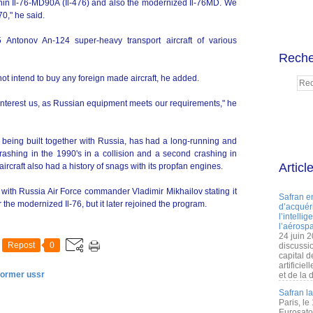
ushin Il-76-MD90A (Il-476) and also the modernized Il-76MD. We
0," he said.
 Antonov An-124 super-heavy transport aircraft of various
Reche
not intend to buy any foreign made aircraft, he added.
interest us, as Russian equipment meets our requirements," he
being built together with Russia, has had a long-running and
crashing in the 1990's in a collision and a second crashing in
Articl
ircraft also had a history of snags with its propfan engines.
, with Russia Air Force commander Vladimir Mikhailov stating it
Safran e
 the modernized Il-76, but it later rejoined the program.
d’acquéri
l’intelli
l’aérospa
24 juin 
Repost
0
discussi
capital d
artificie
former ussr
et de la 
Safran l
Paris, le
Eurosato