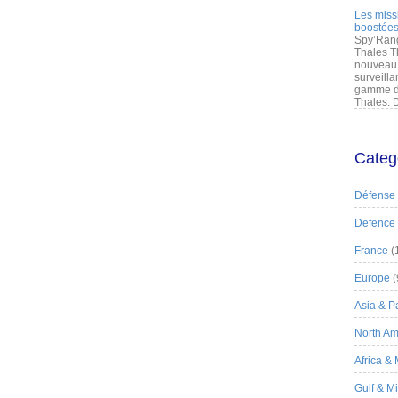
Les miss
boostées
Spy’Rang
Thales T
nouveau 
surveilla
gamme de
Thales. D
Categ
Défense
Defence
France
(
Europe
(
Asia & Pa
North Am
Africa &
Gulf & M