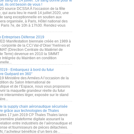
de sang du 14 juillet : Le sang donné pour le
é, ils ont besoin de vous !
20 source DCSSA À l'occasion de la fête
, qui aura lieu le mardi 14 juillet 2020, une
 de sang exceptionnelle en soutien aux
era organisée, à Paris, Hôtel national des
s Paris 7e, de 10h à 17h30. Rendez-vous
.
 Entreprises Défense 2019
FED Manifestation biennale créée en 1989 à
ive conjointe de la CCI Val-d’Oise/ Yvelines et
MAT (Direction Centrale du Matériel de
de Terre) devenue en 2010 la SIMMT
e Intégrée du Maintien en condition
nelle...
2019 - Embarquez à bord du futur
ère Guépard en 360°
19 Ministère des Armées A l’occasion de la
ition du Salon International de
utique et de l’Espace, nous vous proposons
rir la maquette grandeur réelle du futur
ère interarmées léger, exposée sur le stand
ère...
 de la supply chain aéronautique sécurisée
re grâce aux technologies de Thales
ales 17 juin 2019 CP Thales Thales lance
première plateforme digitale assurant la
elation entre industriels de l’aéronautique et
fense et fournisseurs de pièces détachées.
, l’acheteur bénéficie d’un tiers de...