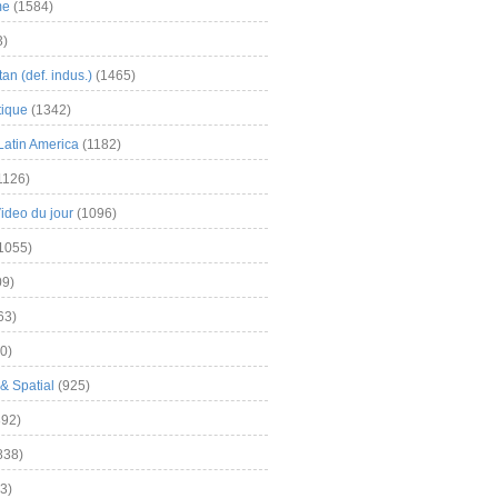
me
(1584)
3)
an (def. indus.)
(1465)
tique
(1342)
Latin America
(1182)
1126)
Video du jour
(1096)
1055)
9)
63)
0)
& Spatial
(925)
92)
838)
3)