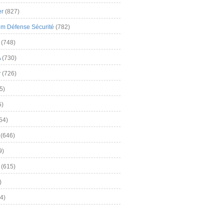
er
(827)
m Défense Sécurité
(782)
(748)
A
(730)
y
(726)
5)
5)
54)
(646)
9)
(615)
)
4)