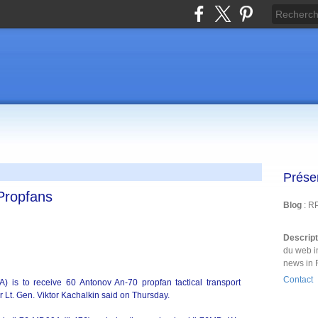
Prése
Propfans
Blog
: R
Descrip
du web i
news in 
Contact
TA) is to receive 60 Antonov An-70 propfan tactical transport
r Lt. Gen. Viktor Kachalkin said on Thursday.