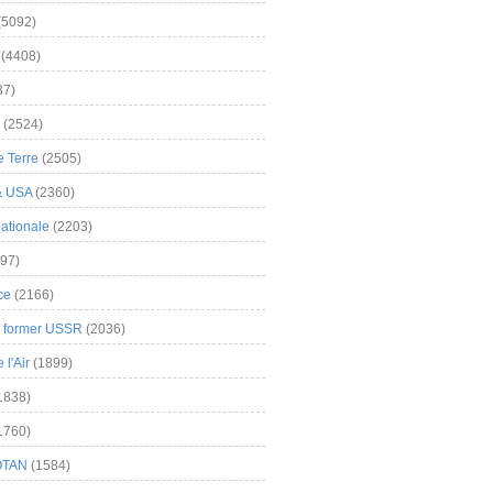
(5092)
(4408)
37)
(2524)
 Terre
(2505)
& USA
(2360)
ationale
(2203)
97)
ce
(2166)
& former USSR
(2036)
l'Air
(1899)
1838)
1760)
OTAN
(1584)