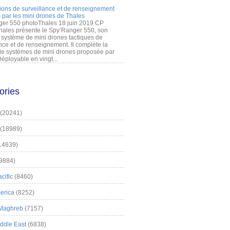
ions de surveillance et de renseignement
 par les mini drones de Thales
er 550 photoThales 18 juin 2019 CP
hales présente le Spy’Ranger 550, son
système de mini drones tactiques de
nce et de renseignement. Il complète la
 systèmes de mini drones proposée par
éployable en vingt...
ories
(20241)
(18989)
14639)
9884)
cific
(8460)
erica
(8252)
 Maghreb
(7157)
iddle East
(6838)