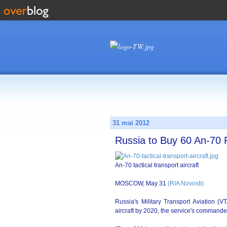
31 mai 2012
Russia to Buy 60 An-70 
An-70 tactical transport aircraft
MOSCOW, May 31
(RIA Novosti)
Russia's Military Transport Aviation (V
aircraft by 2020, the service's commande