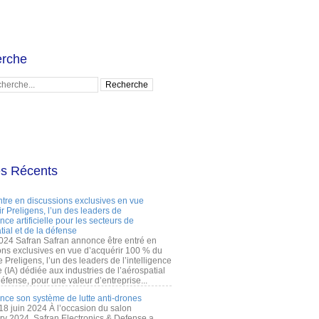
rche
es Récents
ntre en discussions exclusives en vue
r Preligens, l’un des leaders de
gence artificielle pour les secteurs de
tial et de la défense
2024 Safran Safran annonce être entré en
ons exclusives en vue d’acquérir 100 % du
e Preligens, l’un des leaders de l’intelligence
lle (IA) dédiée aux industries de l’aérospatial
défense, pour une valeur d’entreprise...
ance son système de lutte anti-drones
 18 juin 2024 À l’occasion du salon
ry 2024, Safran Electronics & Defense a