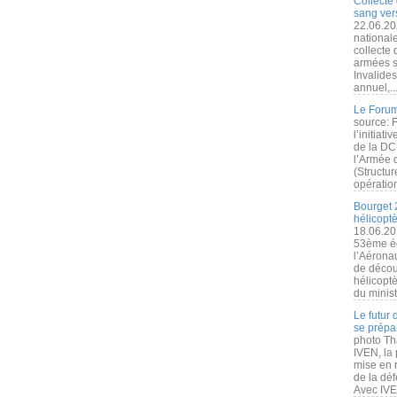
Collecte 
sang vers
22.06.20
nationale
collecte
armées s
Invalide
annuel,..
Le Forum
source: 
l’initiat
de la DC
l’Armée 
(Structur
opération
Bourget 
hélicopt
18.06.20
53ème éd
l’Aérona
de découv
hélicopt
du minist
Le futur
se prépa
photo Th
IVEN, la 
mise en r
de la dé
Avec IVEN