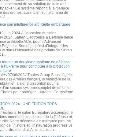
e lancement de sa solution de lutte anti-
kyjacker. Ce système répond à la menace
te des drones, aussi bien sur le champ de
u’à...
nce son intelligence artificielle embarquée
 19 juin 2024 À l’occasion du salon
ry 2024, Safran Electronics & Defense lance
gence artificielle ACE, pour « Advanced
 Engine ». Son objectif est d’intégrer des
s IA dans l’ensemble des produits de Safran
cs...
a fournir un deuxième système de défense
à l’Ukraine pour contribuer à la protection
rritoire
ales 07/06/2024 Thales Group Sous l’égide
ère des Armées français, le ministère de la
ukrainien a signé un contrat pour la
re d’un second système complet de défense
 Thales pour protéger l’Ukraine. Ce système
ORY 2024 : UNE ÉDITION TRÈS
UE
7 éditions, le salon Eurosatory accompagne
tions mondiales du secteur de la Défense et
curité. Notre décennie est marquée par une
ion de l’histoire et l’instauration progressive
el ordre mondial. Ainsi, dans un...