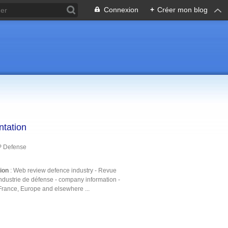
Connexion
+
Créer mon blog
ntation
P Defense
tion
: Web review defence industry - Revue
ndustrie de défense - company information -
France, Europe and elsewhere ...