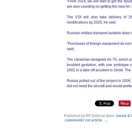
"From 2014, we will start to get the Ily
are also counting on getting the new An-7
The VTA will also take delivery of 25
modifications by 2020, he said.
Russian military transport aviation does 
"Purchases of foreign equipment do not 
said.
The Ukrainian-designed An-70, which is 
troubled gestation, with one prototype 
2001 in a take-off accident in Omsk. The a
Russia pulled out of the project in 2006
did not need the aircraft and would prefer
Published by RP Defense
dans
russia & 
commenter cet article
…