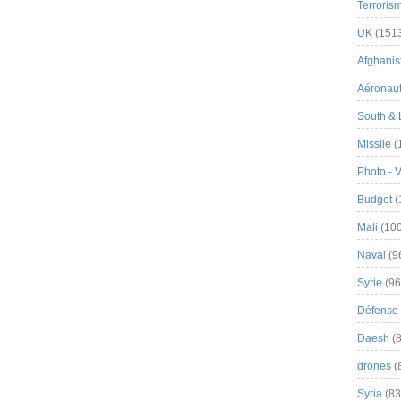
Terroris
UK
(151
Afghanist
Aéronau
South & 
Missile
(
Photo - 
Budget
(
Mali
(100
Naval
(9
Syrie
(96
Défense 
Daesh
(8
drones
(
Syria
(83