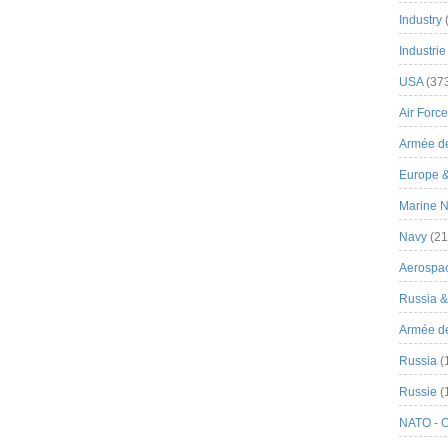
Industry
Industrie
USA
(37
Air Force
Armée de
Europe 
Marine N
Navy
(21
Aerospa
Russia 
Armée de 
Russia
(
Russie
(
NATO - 