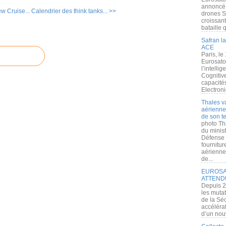
annoncé l
w Cruise...
Calendrier des think tanks... >>
drones S
croissan
bataille q
Safran la
ACE
Paris, le
Eurosato
l’intelli
Cognitive
capacité
Electroni
Thales v
aérienne 
de son te
photo Th
du minist
Défense 
fournitu
aérienne
de...
EUROSAT
ATTEND
Depuis 2
les muta
de la Sé
accélérat
d’un nouv