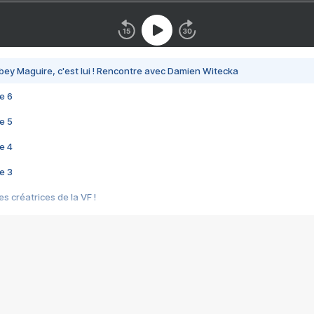
bey Maguire, c'est lui ! Rencontre avec Damien Witecka
e 6
e 5
e 4
e 3
s créatrices de la VF !
e 2
e 1
e Mektoub My Love arrive enfin ! Rencontre avec Shaïn Boumedine et Sal
i : après Toni en famille