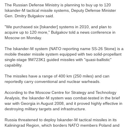
The Russian Defense Ministry is planning to buy up to 120
Iskander-M tactical missile systems, Deputy Defense Minister
Gen. Dmitry Bulgakov said.
"We purchased six [Iskander] systems in 2010, and plan to
acquire up to 120 more," Bulgakov told a news conference in
Moscow on Monday.
The Iskander-M system (NATO reporting name SS-26 Stone) is a
mobile theater missile system equipped with two solid-propellant
single-stage 9M723K1 guided missiles with "quasi-ballistic"
capability.
The missiles have a range of 400 km (250 miles) and can
reportedly carry conventional and nuclear warheads.
According to the Moscow Centre for Strategy and Technology
Analysis, the Iskander-M system was combat-tested in the brief
war with Georgia in August 2008, and it proved highly effective in
destroying military targets and infrastructure.
Russia threatened to deploy Iskander-M tactical missiles in its
Kaliningrad Region, which borders NATO members Poland and