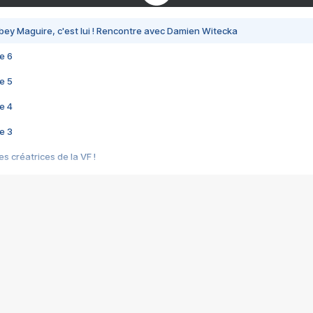
bey Maguire, c'est lui ! Rencontre avec Damien Witecka
e 6
e 5
e 4
e 3
s créatrices de la VF !
e 2
e 1
e Mektoub My Love arrive enfin ! Rencontre avec Shaïn Boumedine et Sal
i : après Toni en famille
elle réalise le bouleversant Dites lui que je l'aime
ais ! Rencontre autour de Vie privée de Rebecca Zlotowski