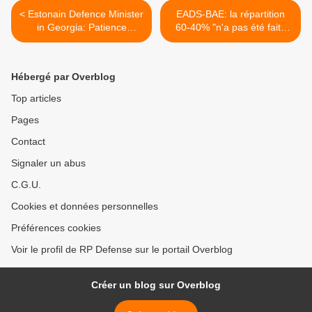
< Estonain Defence Minister
EADS-BAE: la répartition
in Georgia: Patience
60-40% "n'a pas été faite
Required for Joining NATO
au doigt mouillé" >
Hébergé par Overblog
Top articles
Pages
Contact
Signaler un abus
C.G.U.
Cookies et données personnelles
Préférences cookies
Voir le profil de RP Defense sur le portail Overblog
Créer un blog sur Overblog