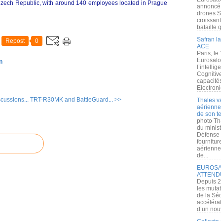
 Czech Republic, with around 140 employees located in Prague
annoncé l
drones S
croissan
bataille q
Safran la
Repost
0
ACE
Paris, le
Eurosato
n
l’intelli
Cognitive
capacité
Electroni
cussions...
TRT-R30MK and BattleGuard... >>
Thales v
aérienne 
de son te
photo Th
du minist
Défense 
fournitu
aérienne
de...
EUROSAT
ATTEND
Depuis 2
les muta
de la Sé
accélérat
d’un nouv