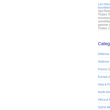
Les miss
boostées
Spy’Rang
Thales T
nouveau 
surveilla
gamme de
Thales. D
Categ
Défense
Defence
France
(
Europe
(
Asia & Pa
North Am
Africa &
Gulf & M