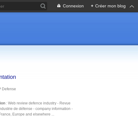
Connexion
+
Créer mon blog
ntation
P Defense
tion
: Web review defence industry - Revue
ndustrie de défense - company information -
France, Europe and elsewhere ...