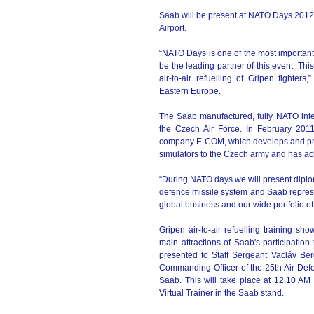
Saab will be present at NATO Days 2012 i
Airport.
“NATO Days is one of the most important
be the leading partner of this event. This
air-to-air refuelling of Gripen fighter
Eastern Europe.
The Saab manufactured, fully NATO intero
the Czech Air Force. In February 201
company E-COM, which develops and prod
simulators to the Czech army and has ac
“During NATO days we will present diplo
defence missile system and Saab represen
global business and our wide portfolio o
Gripen air-to-air refuelling training 
main attractions of Saab's participatio
presented to Staff Sergeant Vacláv Be
Commanding Officer of the 25th Air De
Saab. This will take place at 12.10 AM 
Virtual Trainer in the Saab stand.