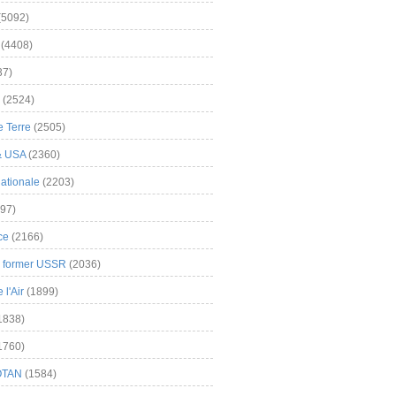
(5092)
(4408)
37)
(2524)
 Terre
(2505)
& USA
(2360)
ationale
(2203)
97)
ce
(2166)
& former USSR
(2036)
l'Air
(1899)
1838)
1760)
OTAN
(1584)