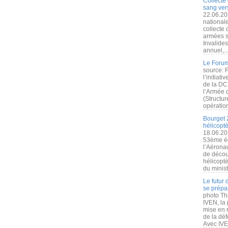
Collecte 
sang vers
22.06.20
nationale
collecte
armées s
Invalide
annuel,..
Le Forum
source: 
l’initiat
de la DC
l’Armée 
(Structur
opération
Bourget 
hélicopt
18.06.20
53ème éd
l’Aérona
de découv
hélicopt
du minist
Le futur
se prépa
photo Th
IVEN, la 
mise en r
de la dé
Avec IVEN