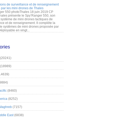
ions de surveillance et de renseignement
 par les mini drones de Thales
er 550 photoThales 18 juin 2019 CP
hales présente le Spy’Ranger 550, son
système de mini drones tactiques de
nce et de renseignement. Il complète la
 systèmes de mini drones proposée par
éployable en vingt...
ories
(20241)
(18989)
14639)
9884)
cific
(8460)
erica
(8252)
 Maghreb
(7157)
iddle East
(6838)