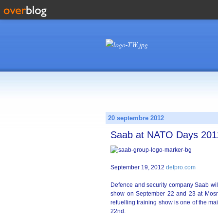
20 septembre 2012
Saab at NATO Days 201
September 19, 2012
defpro.com
Defence and security company Saab will 
show on September 22 and 23 at Mosnov 
refuelling training show is one of the ma
22nd.