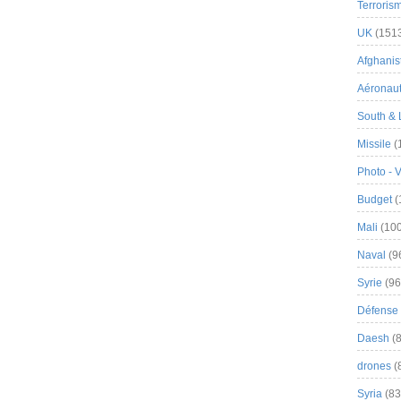
Terroris
UK
(151
Afghanist
Aéronau
South & 
Missile
(
Photo - 
Budget
(
Mali
(100
Naval
(9
Syrie
(96
Défense 
Daesh
(8
drones
(
Syria
(83