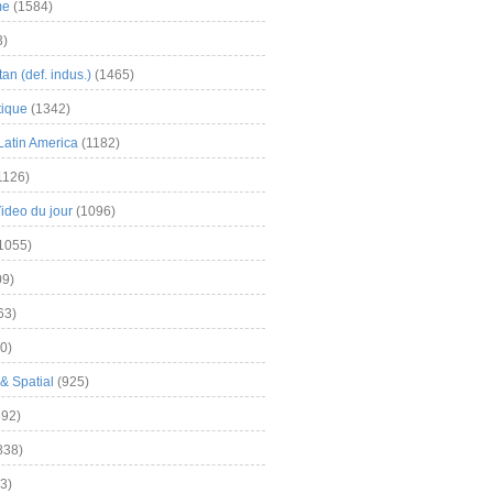
me
(1584)
3)
an (def. indus.)
(1465)
tique
(1342)
Latin America
(1182)
1126)
Video du jour
(1096)
1055)
9)
63)
0)
& Spatial
(925)
92)
838)
3)