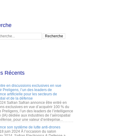
rche
es Récents
ntre en discussions exclusives en vue
r Preligens, l’un des leaders de
gence artificielle pour les secteurs de
tial et de la défense
2024 Safran Safran annonce être entré en
ons exclusives en vue d’acquérir 100 % du
e Preligens, l’un des leaders de l’intelligence
lle (IA) dédiée aux industries de l’aérospatial
défense, pour une valeur d’entreprise...
ance son système de lutte anti-drones
 18 juin 2024 À l’occasion du salon
ry 2024, Safran Electronics & Defense a