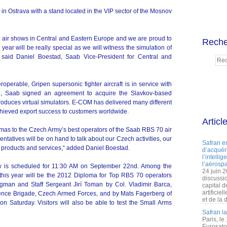
n Ostrava with a stand located in the VIP sector of the Mosnov
 air shows in Central and Eastern Europe and we are proud to
Reche
 year will be really special as we will witness the simulation of
s,” said Daniel Boestad, Saab Vice-President for Central and
perable, Gripen supersonic fighter aircraft is in service with
1, Saab signed an agreement to acquire the Slavkov-based
uces virtual simulators. E-COM has delivered many different
hieved export success to customers worldwide.
Articl
mas to the Czech Army’s best operators of the Saab RBS 70 air
tatives will be on hand to talk about our Czech activities, our
Safran e
f products and services,“ added Daniel Boestad.
d’acquéri
l’intelli
l’aérospa
show is scheduled for 11:30 AM on September 22nd. Among the
24 juin 
n this year will be the 2012 Diploma for Top RBS 70 operators
discussi
rgman and Staff Sergeant Jirí Toman by Col. Vladimir Barca,
capital d
artificie
fence Brigade, Czech Armed Forces, and by Mats Fagerberg of
et de la 
on Saturday. Visitors will also be able to test the Small Arms
Safran l
Paris, le
Eurosato