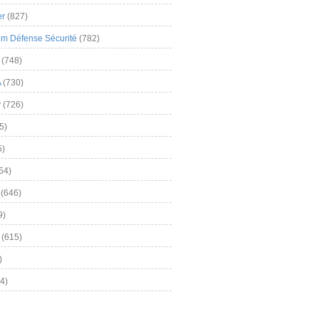
er
(827)
m Défense Sécurité
(782)
(748)
A
(730)
y
(726)
5)
5)
54)
(646)
9)
(615)
)
4)