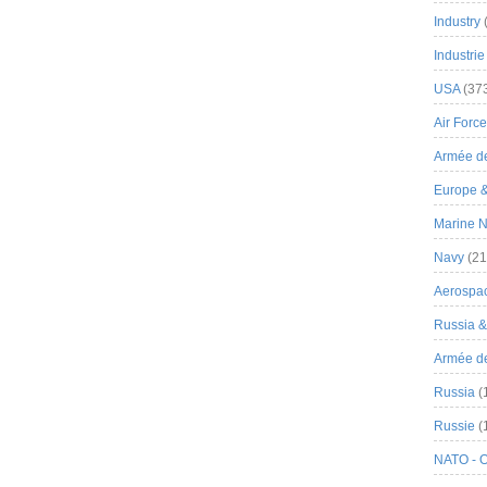
Industry
Industrie
USA
(37
Air Force
Armée de
Europe 
Marine N
Navy
(21
Aerospa
Russia 
Armée de 
Russia
(
Russie
(
NATO - 