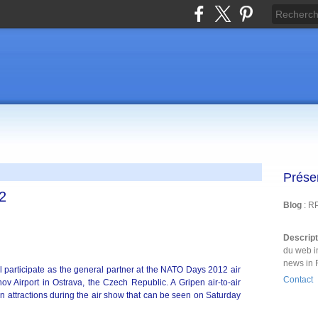
Prése
2
Blog
: R
Descrip
du web i
news in 
participate as the general partner at the NATO Days 2012 air
Contact
Airport in Ostrava, the Czech Republic. A Gripen air-to-air
in attractions during the air show that can be seen on Saturday