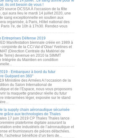
de sang du 14 juillet : Le sang donné pour le
é, ils ont besoin de vous !
20 source DCSSA À l'occasion de la fête
, qui aura lieu le mardi 14 juillet 2020, une
 de sang exceptionnelle en soutien aux
era organisée, à Paris, Hôtel national des
s Paris 7e, de 10h à 17h30. Rendez-vous
.
 Entreprises Défense 2019
FED Manifestation biennale créée en 1989 à
ive conjointe de la CCI Val-d’Oise/ Yvelines et
MAT (Direction Centrale du Matériel de
de Terre) devenue en 2010 la SIMMT
e Intégrée du Maintien en condition
nelle...
2019 - Embarquez à bord du futur
ère Guépard en 360°
19 Ministère des Armées A l’occasion de la
ition du Salon International de
utique et de l’Espace, nous vous proposons
rir la maquette grandeur réelle du futur
ère interarmées léger, exposée sur le stand
ère...
 de la supply chain aéronautique sécurisée
re grâce aux technologies de Thales
ales 17 juin 2019 CP Thales Thales lance
première plateforme digitale assurant la
elation entre industriels de l’aéronautique et
fense et fournisseurs de pièces détachées.
, l’acheteur bénéficie d’un tiers de...