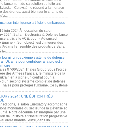
e lancement de sa solution de lutte anti-
kyjacker. Ce système répond à la menace
te des drones, aussi bien sur le champ de
u’à...
nce son intelligence artificielle embarquée
 19 juin 2024 À l’occasion du salon
ry 2024, Safran Electronics & Defense lance
gence artificielle ACE, pour « Advanced
 Engine ». Son objectif est d’intégrer des
s IA dans l’ensemble des produits de Safran
cs...
a fournir un deuxième système de défense
à l’Ukraine pour contribuer à la protection
rritoire
ales 07/06/2024 Thales Group Sous l’égide
ère des Armées français, le ministère de la
ukrainien a signé un contrat pour la
re d’un second système complet de défense
 Thales pour protéger l’Ukraine. Ce système
ORY 2024 : UNE ÉDITION TRÈS
UE
7 éditions, le salon Eurosatory accompagne
tions mondiales du secteur de la Défense et
curité. Notre décennie est marquée par une
ion de l’histoire et l’instauration progressive
el ordre mondial. Ainsi, dans un...