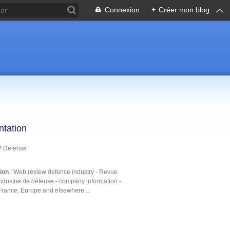
Connexion
+
Créer mon blog
ntation
P Defense
tion
: Web review defence industry - Revue
ndustrie de défense - company information -
France, Europe and elsewhere ...