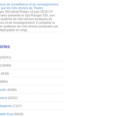
ions de surveillance et de renseignement
 par les mini drones de Thales
er 550 photoThales 18 juin 2019 CP
hales présente le Spy’Ranger 550, son
système de mini drones tactiques de
nce et de renseignement. Il complète la
 systèmes de mini drones proposée par
éployable en vingt...
ories
(20241)
(18989)
14639)
9884)
cific
(8460)
erica
(8252)
 Maghreb
(7157)
iddle East
(6838)