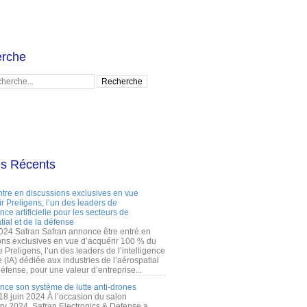
rche
es Récents
ntre en discussions exclusives en vue
r Preligens, l’un des leaders de
gence artificielle pour les secteurs de
tial et de la défense
2024 Safran Safran annonce être entré en
ons exclusives en vue d’acquérir 100 % du
e Preligens, l’un des leaders de l’intelligence
lle (IA) dédiée aux industries de l’aérospatial
défense, pour une valeur d’entreprise...
ance son système de lutte anti-drones
 18 juin 2024 À l’occasion du salon
ry 2024, Safran Electronics & Defense a