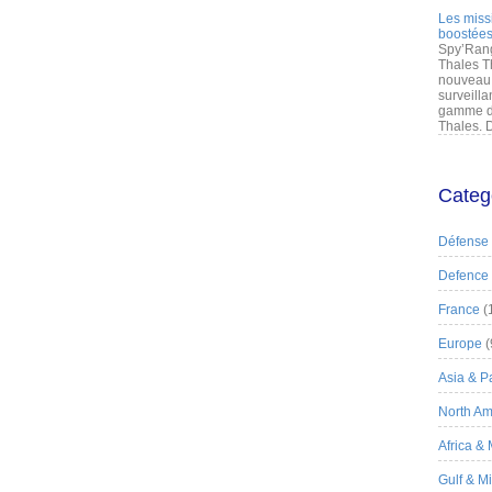
Les miss
boostées
Spy’Rang
Thales T
nouveau 
surveilla
gamme de
Thales. D
Categ
Défense
Defence
France
(
Europe
(
Asia & Pa
North Am
Africa &
Gulf & M