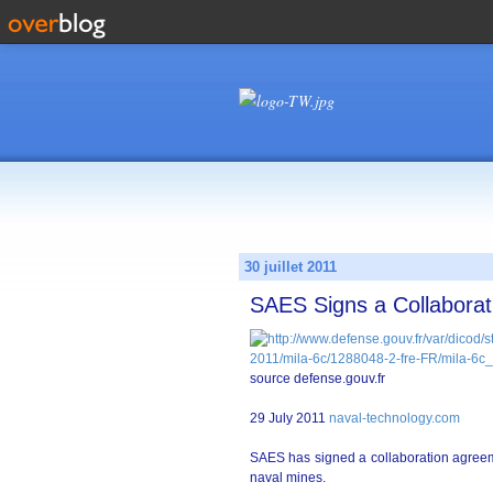
30 juillet 2011
SAES Signs a Collabora
source defense.gouv.fr
29 July 2011
naval-technology.com
SAES has signed a collaboration agreem
naval mines.