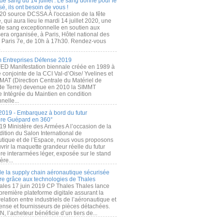
de sang du 14 juillet : Le sang donné pour le
é, ils ont besoin de vous !
20 source DCSSA À l'occasion de la fête
, qui aura lieu le mardi 14 juillet 2020, une
 de sang exceptionnelle en soutien aux
era organisée, à Paris, Hôtel national des
s Paris 7e, de 10h à 17h30. Rendez-vous
.
 Entreprises Défense 2019
FED Manifestation biennale créée en 1989 à
ive conjointe de la CCI Val-d’Oise/ Yvelines et
MAT (Direction Centrale du Matériel de
de Terre) devenue en 2010 la SIMMT
e Intégrée du Maintien en condition
nelle...
2019 - Embarquez à bord du futur
ère Guépard en 360°
19 Ministère des Armées A l’occasion de la
ition du Salon International de
utique et de l’Espace, nous vous proposons
rir la maquette grandeur réelle du futur
ère interarmées léger, exposée sur le stand
ère...
 de la supply chain aéronautique sécurisée
re grâce aux technologies de Thales
ales 17 juin 2019 CP Thales Thales lance
première plateforme digitale assurant la
elation entre industriels de l’aéronautique et
fense et fournisseurs de pièces détachées.
, l’acheteur bénéficie d’un tiers de...