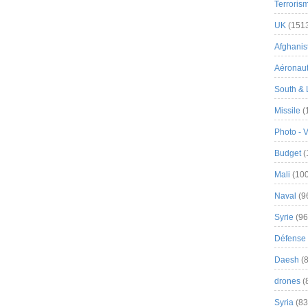
Terroris
UK
(151
Afghanist
Aéronau
South & 
Missile
(
Photo - 
Budget
(
Mali
(100
Naval
(9
Syrie
(96
Défense 
Daesh
(8
drones
(
Syria
(83