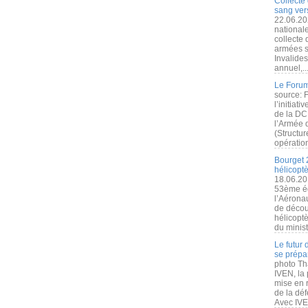
Collecte 
sang vers
22.06.20
nationale
collecte
armées s
Invalide
annuel,..
Le Forum
source: 
l’initiat
de la DC
l’Armée 
(Structur
opération
Bourget 
hélicopt
18.06.20
53ème éd
l’Aérona
de découv
hélicopt
du minist
Le futur
se prépa
photo Th
IVEN, la 
mise en r
de la dé
Avec IVEN