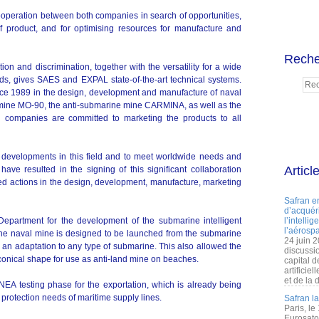
cooperation between both companies in search of opportunities,
f product, and for optimising resources for manufacture and
Reche
ion and discrimination, together with the versatility for a wide
ds, gives SAES and EXPAL state-of-the-art technical systems.
e 1989 in the design, development and manufacture of naval
mine MO-90, the anti-submarine mine CARMINA, as well as the
 companies are committed to marketing the products to all
 developments in this field and to meet worldwide needs and
Articl
have resulted in the signing of this significant collaboration
ed actions in the design, development, manufacture, marketing
Safran e
d’acquéri
partment for the development of the submarine intelligent
l’intelli
l’aérospa
The naval mine is designed to be launched from the submarine
24 juin 
 an adaptation to any type of submarine. This also allowed the
discussi
conical shape for use as anti-land mine on beaches.
capital d
artificie
et de la 
A testing phase for the exportation, which is already being
h protection needs of maritime supply lines.
Safran l
Paris, le
Eurosato