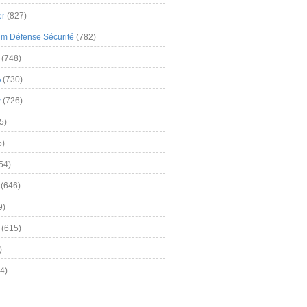
er
(827)
m Défense Sécurité
(782)
(748)
A
(730)
y
(726)
5)
5)
54)
(646)
9)
(615)
)
4)