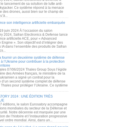
e lancement de sa solution de lutte anti-
kyjacker. Ce système répond à la menace
te des drones, aussi bien sur le champ de
u’à...
nce son intelligence artificielle embarquée
 19 juin 2024 À l’occasion du salon
ry 2024, Safran Electronics & Defense lance
gence artificielle ACE, pour « Advanced
 Engine ». Son objectif est d’intégrer des
s IA dans l’ensemble des produits de Safran
cs...
a fournir un deuxième système de défense
à l’Ukraine pour contribuer à la protection
rritoire
ales 07/06/2024 Thales Group Sous l’égide
ère des Armées français, le ministère de la
ukrainien a signé un contrat pour la
re d’un second système complet de défense
 Thales pour protéger l’Ukraine. Ce système
ORY 2024 : UNE ÉDITION TRÈS
UE
7 éditions, le salon Eurosatory accompagne
tions mondiales du secteur de la Défense et
curité. Notre décennie est marquée par une
ion de l’histoire et l’instauration progressive
el ordre mondial. Ainsi, dans un...