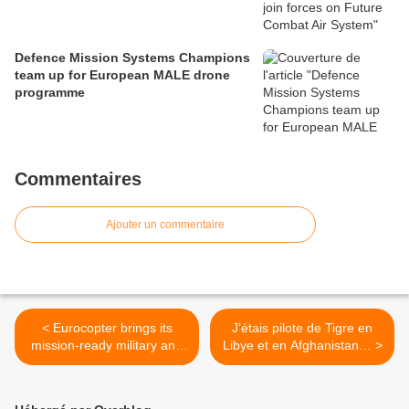
Defence Mission Systems Champions
team up for European MALE drone
programme
Commentaires
Ajouter un commentaire
< Eurocopter brings its
J’étais pilote de Tigre en
mission-ready military and
Libye et en Afghanistan… >
civil helicopters To the Aero
India 2013 exhibition