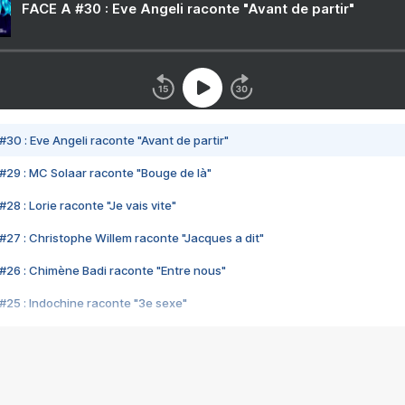
FACE A #30 : Eve Angeli raconte "Avant de partir"
#30 : Eve Angeli raconte "Avant de partir"
#29 : MC Solaar raconte "Bouge de là"
28 : Lorie raconte "Je vais vite"
#27 : Christophe Willem raconte "Jacques a dit"
#26 : Chimène Badi raconte "Entre nous"
#25 : Indochine raconte "3e sexe"
#24 : Zaho raconte "C'est chelou"
#23 : Patrick Bruel raconte "Au café des délices"
#22 : Kyo raconte "Le chemin"