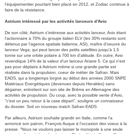
l'équipementier pourtant bien placé en 2012, et Zodiac continue à
faire de la résistance.
Astrium intéressé par les activités lanceurs d'Avio
De son côté, Astrium s'intéresse aux activités lanceur, Avio étant
l'actionnaire à 70% du groupe italien ELV (les 30% restants sont
détenus par l'agence spatiale italienne, ASI), maître d'oeuvre du
lanceur Vega, qui peut lancer des petits satellites jusqu'à 1,5
tonne sur une orbite polaire à 700 km d'altitude. En outre, Avio
revendique 14% de la valeur d'un lanceur Ariane 5. Ce qui n'est
pas pour déplaire à Astrium même si une grande partie est
réalisée dans la propulsion, coeur de métier de Safran. Mais
EADS, qui a longtemps lorgné au début des années 2000 SNPE
Matériaux Energétiques (devenues depuis Herakles) sans
dégainer, entretient sur son site de Brême en Allemagne des
activités de propulsion. Du coup, avec la possible vente d'Avio,
"c'est un peu retour à la case départ", souligne un connaisseur
du dossier. Soit un nouveau match Safran-EADS.
Par ailleurs, Astrium souhaite grandir en Italie, comme l'a
annoncé son patron, François Auque à l'occasion des voeux à la
presse. "Nous ne voulons pas laisser le monopole à une seule