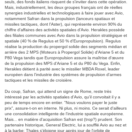
seuls, des fonds italiens risquent de s'inviter dans cette opération.
Mais, industriellement, les deux groupes français ont de réelles
synergies industrielles et technologiques à faire jouer avec Avio,
notamment Safran dans la propulsion (lanceurs spatiaux et
missiles tactiques, dont l'Aster), qui représente environ 90% du
chiffre d'affaires des activités spatiales d'Avio. Herakles possède
des filiales communes avec Avio dans la propulsion stratégique et
spatiale (40 % de Regulus et 50 % d'Europropulsion). Regulus
réalise la production du propergol solide des segments médian et
arrière des 2 MPS (Moteurs à Propergol Solide) d'Ariane 5 et du
P80 Vega tandis que Europropulsion assure la maîtrise d'œuvre
de la propulsion des MPS d'Ariane 5 et du P80 du Vega. Enfin,
Herakles détient à parité avec le missilier MBDA Roxel, leader
européen dans l'industrie des systèmes de propulsion d'armes
tactiques et les missiles de croisière.
Du coup, Safran, qui attend un signe de Rome, reste très
intéressé par les activités spatiales d'Avio, qu'il convoitait il y a
peu de temps encore en entier. "Nous voulons payer le juste
prix", assure-t-on en interne. Ni plus, ni moins. Ce serait d'ailleurs
une consolidation intelligente de l'industrie spatiale européenne.
Mais... en matière d'acquisition Safran est (trop?) prudent. Son
partenaire historique, General Electric, lui a soufflé Avio au nez et
à la barbe; Thales s'éloigne jour après jour de l'orbite de