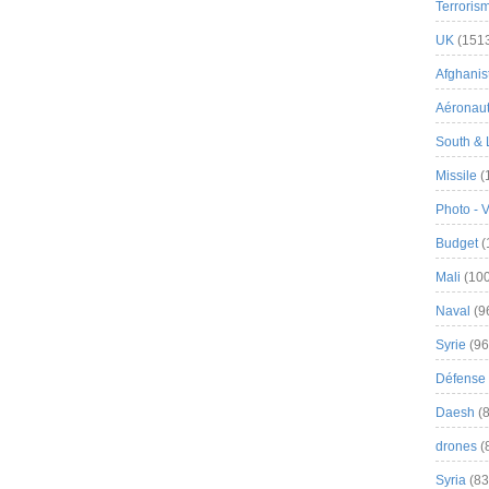
Terroris
UK
(151
Afghanist
Aéronau
South & 
Missile
(
Photo - 
Budget
(
Mali
(100
Naval
(9
Syrie
(96
Défense 
Daesh
(8
drones
(
Syria
(83