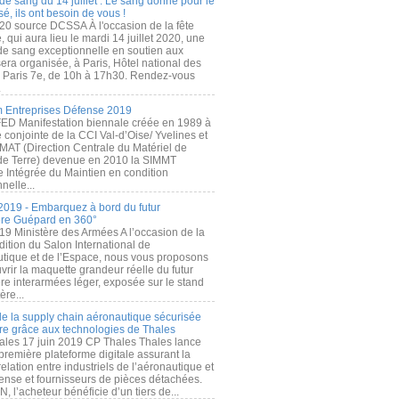
de sang du 14 juillet : Le sang donné pour le
é, ils ont besoin de vous !
20 source DCSSA À l'occasion de la fête
, qui aura lieu le mardi 14 juillet 2020, une
 de sang exceptionnelle en soutien aux
era organisée, à Paris, Hôtel national des
s Paris 7e, de 10h à 17h30. Rendez-vous
.
 Entreprises Défense 2019
FED Manifestation biennale créée en 1989 à
ive conjointe de la CCI Val-d’Oise/ Yvelines et
MAT (Direction Centrale du Matériel de
de Terre) devenue en 2010 la SIMMT
e Intégrée du Maintien en condition
nelle...
2019 - Embarquez à bord du futur
ère Guépard en 360°
19 Ministère des Armées A l’occasion de la
ition du Salon International de
utique et de l’Espace, nous vous proposons
rir la maquette grandeur réelle du futur
ère interarmées léger, exposée sur le stand
ère...
 de la supply chain aéronautique sécurisée
re grâce aux technologies de Thales
ales 17 juin 2019 CP Thales Thales lance
première plateforme digitale assurant la
elation entre industriels de l’aéronautique et
fense et fournisseurs de pièces détachées.
, l’acheteur bénéficie d’un tiers de...