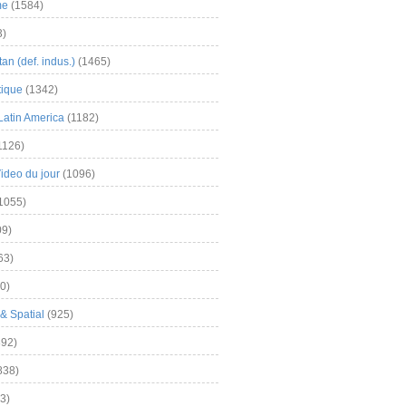
me
(1584)
3)
an (def. indus.)
(1465)
tique
(1342)
Latin America
(1182)
1126)
Video du jour
(1096)
1055)
9)
63)
0)
& Spatial
(925)
92)
838)
3)