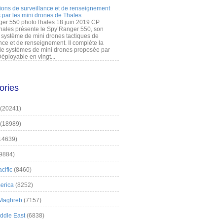
ions de surveillance et de renseignement
 par les mini drones de Thales
er 550 photoThales 18 juin 2019 CP
hales présente le Spy’Ranger 550, son
système de mini drones tactiques de
nce et de renseignement. Il complète la
 systèmes de mini drones proposée par
éployable en vingt...
ories
(20241)
(18989)
14639)
9884)
cific
(8460)
erica
(8252)
 Maghreb
(7157)
iddle East
(6838)