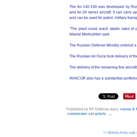
The An-140-100 was developed by Russ
and An-26 series aircraft. It can carry u
and can be used for patrol, military tran
“The plant could reach stable rates o
Nikolai Merkushkin said.
The Russian Defense Ministry ordered a t
The Russian Air Force took delivery of th
The delivery of the remaining five aircraf
AVIACOR also has a substantial portfolio o
Published by RP Defense
dans
russia & 
commenter cet article
…
<< British Army cuts