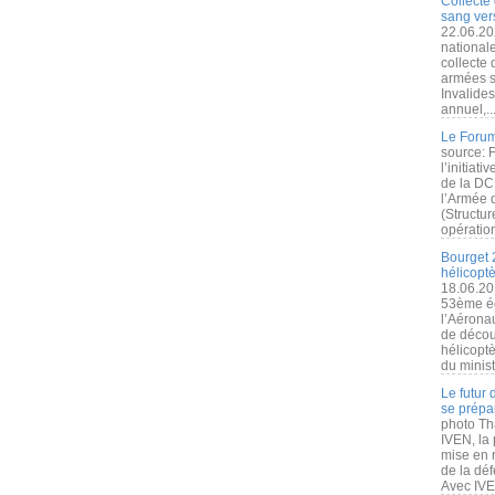
Collecte 
sang vers
22.06.20
nationale
collecte
armées s
Invalide
annuel,..
Le Forum
source: 
l’initiat
de la DC
l’Armée 
(Structur
opération
Bourget 
hélicopt
18.06.20
53ème éd
l’Aérona
de découv
hélicopt
du minist
Le futur
se prépa
photo Th
IVEN, la 
mise en r
de la dé
Avec IVEN