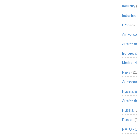
Industry
Industrie
USA
(37
Air Force
Armée de
Europe 
Marine N
Navy
(21
Aerospa
Russia 
Armée de 
Russia
(
Russie
(
NATO - 