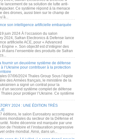
e lancement de sa solution de lutte anti-
kyjacker. Ce système répond à la menace
te des drones, aussi bien sur le champ de
u’à...
nce son intelligence artificielle embarquée
 19 juin 2024 À l’occasion du salon
ry 2024, Safran Electronics & Defense lance
gence artificielle ACE, pour « Advanced
 Engine ». Son objectif est d’intégrer des
s IA dans l’ensemble des produits de Safran
cs...
a fournir un deuxième système de défense
à l’Ukraine pour contribuer à la protection
rritoire
ales 07/06/2024 Thales Group Sous l’égide
ère des Armées français, le ministère de la
ukrainien a signé un contrat pour la
re d’un second système complet de défense
 Thales pour protéger l’Ukraine. Ce système
ORY 2024 : UNE ÉDITION TRÈS
UE
7 éditions, le salon Eurosatory accompagne
tions mondiales du secteur de la Défense et
curité. Notre décennie est marquée par une
ion de l’histoire et l’instauration progressive
el ordre mondial. Ainsi, dans un...