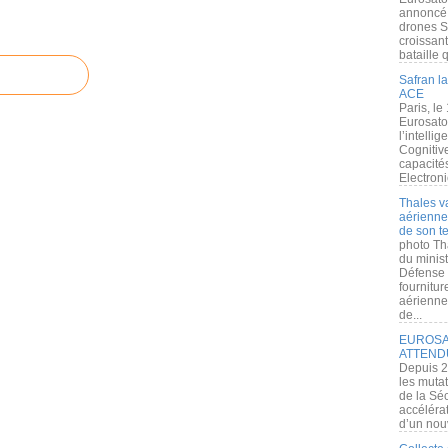
annoncé l
drones S
croissan
bataille q
Safran la
ACE
Paris, le
Eurosato
l’intelli
Cognitive
capacité
Electroni
Thales v
aérienne 
de son te
photo Th
du minist
Défense 
fournitu
aérienne
de...
EUROSAT
ATTEND
Depuis 2
les muta
de la Sé
accélérat
d’un nouv