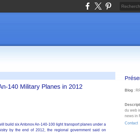
Prése
An-140 Military Planes in 2012
Blog
: R
Descrip
du web i
news in 
Contact
l build six Antonov An-140-100 light transport planes under a
istry by the end of 2012, the regional government said on