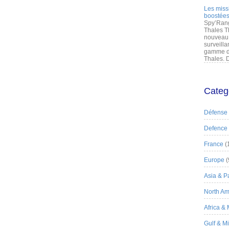
Les miss
boostées
Spy’Rang
Thales T
nouveau 
surveilla
gamme de
Thales. D
Categ
Défense
Defence
France
(
Europe
(
Asia & Pa
North Am
Africa &
Gulf & M