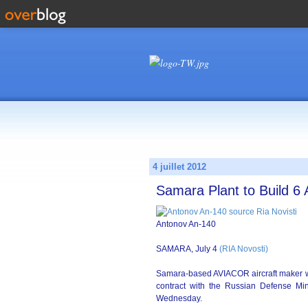
4 juillet 2012
Samara Plant to Build 6 
Antonov An-140
SAMARA, July 4
(RIA Novosti)
Samara-based AVIACOR aircraft maker wil
contract with the Russian Defense Min
Wednesday.