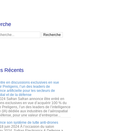
rche
es Récents
ntre en discussions exclusives en vue
r Preligens, l’un des leaders de
gence artificielle pour les secteurs de
tial et de la défense
2024 Safran Safran annonce être entré en
ons exclusives en vue d’acquérir 100 % du
e Preligens, l’un des leaders de l’intelligence
lle (IA) dédiée aux industries de l’aérospatial
défense, pour une valeur d’entreprise...
ance son système de lutte anti-drones
 18 juin 2024 À l’occasion du salon
ry 2024, Safran Electronics & Defense a