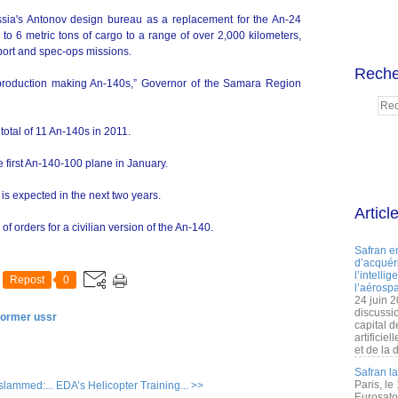
ia's Antonov design bureau as a replacement for the An-24
p to 6 metric tons of cargo to a range of over 2,000 kilometers,
sport and spec-ops missions.
Reche
f production making An-140s,” Governor of the Samara Region
otal of 11 An-140s in 2011.
e first An-140-100 plane in January.
t is expected in the next two years.
Articl
f orders for a civilian version of the An-140.
Safran e
d’acquéri
l’intelli
Repost
0
l’aérospa
24 juin 
discussi
former ussr
capital d
artificie
et de la 
Safran l
Paris, le
 slammed:...
EDA’s Helicopter Training... >>
Eurosato