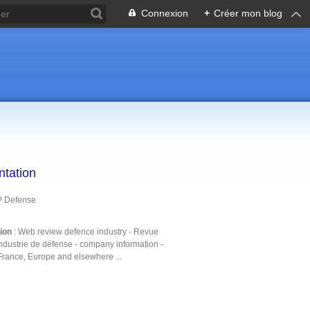
Connexion
+
Créer mon blog
ntation
P Defense
tion
: Web review defence industry - Revue
ndustrie de défense - company information -
France, Europe and elsewhere ...