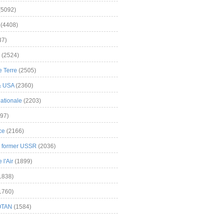
(5092)
(4408)
37)
(2524)
 Terre
(2505)
& USA
(2360)
ationale
(2203)
97)
ce
(2166)
& former USSR
(2036)
l'Air
(1899)
1838)
1760)
OTAN
(1584)