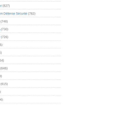
er
(827)
m Défense Sécurité
(782)
(748)
A
(730)
y
(726)
5)
5)
54)
(646)
9)
(615)
)
4)