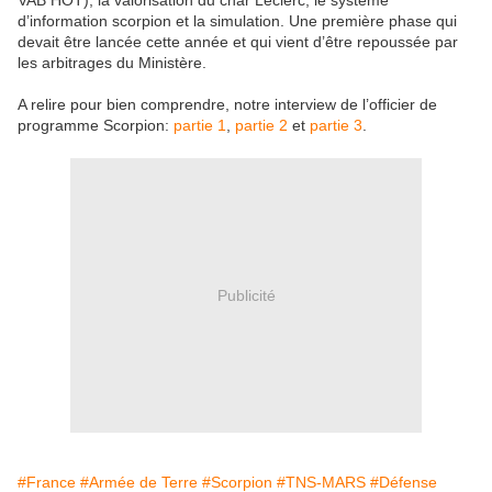
VAB HOT), la valorisation du char Leclerc, le système
d’information scorpion et la simulation. Une première phase qui
devait être lancée cette année et qui vient d’être repoussée par
les arbitrages du Ministère.
A relire pour bien comprendre, notre interview de l’officier de
programme Scorpion:
partie 1
,
partie 2
et
partie 3
.
Publicité
#France
#Armée de Terre
#Scorpion
#TNS-MARS
#Défense