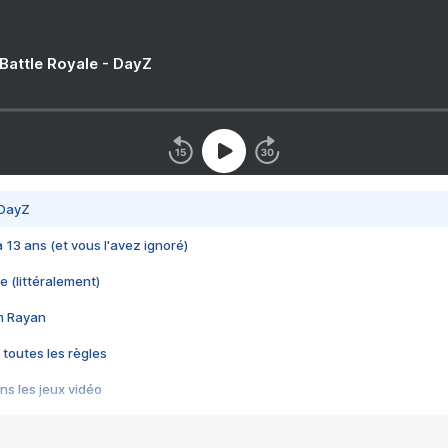
 Battle Royale - DayZ
 DayZ
 a 13 ans (et vous l'avez ignoré)
e (littéralement)
im Rayan
 toutes les règles
s les jeux vidéo
us choquant de Rockstar ? - Le scandale BULLY