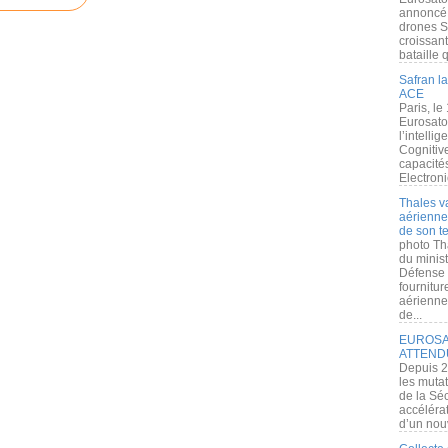
annoncé l
drones S
croissan
bataille q
Safran la
ACE
Paris, le
Eurosato
l’intelli
Cognitive
capacité
Electroni
Thales v
aérienne 
de son te
photo Th
du minist
Défense 
fournitu
aérienne
de...
EUROSAT
ATTEND
Depuis 2
les muta
de la Sé
accélérat
d’un nouv