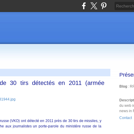
Prése
s de 30 tirs détectés en 2011 (armée
Blog
: R
Descrip
du web i
news in 
Contact
russe (VKO) ont détecté en 2011 près de 30 tirs de missiles, y
e aux journalistes un porte-parole du ministère russe de la