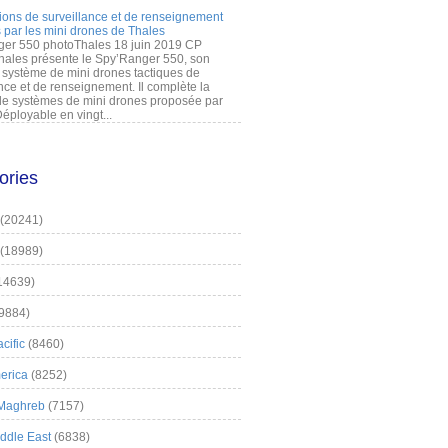
ions de surveillance et de renseignement
 par les mini drones de Thales
er 550 photoThales 18 juin 2019 CP
hales présente le Spy’Ranger 550, son
système de mini drones tactiques de
nce et de renseignement. Il complète la
 systèmes de mini drones proposée par
éployable en vingt...
ories
(20241)
(18989)
14639)
9884)
cific
(8460)
erica
(8252)
 Maghreb
(7157)
iddle East
(6838)