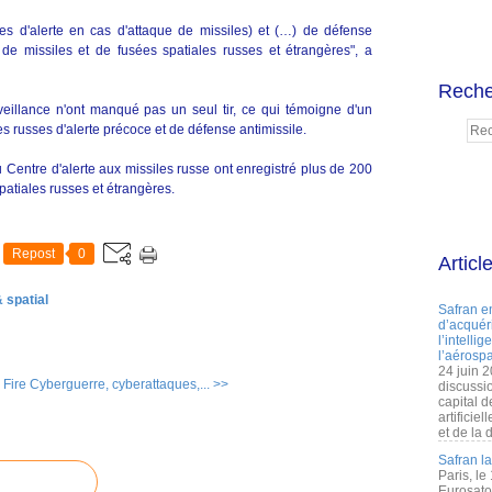
s d'alerte en cas d'attaque de missiles) et (…) de défense
 de missiles et de fusées spatiales russes et étrangères", a
Reche
rveillance n'ont manqué pas un seul tir, ce qui témoigne d'un
 russes d'alerte précoce et de défense antimissile.
 Centre d'alerte aux missiles russe ont enregistré plus de 200
spatiales russes et étrangères.
Repost
0
Articl
 spatial
Safran e
d’acquéri
l’intelli
l’aérospa
24 juin 
Fire
Cyberguerre, cyberattaques,... >>
discussi
capital d
artificie
et de la 
Safran l
Paris, le
Eurosato