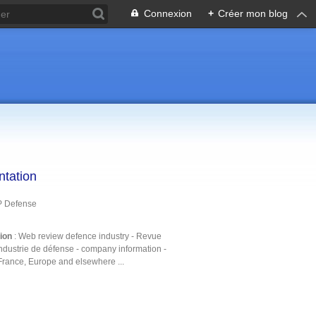
Connexion
+
Créer mon blog
ntation
P Defense
tion
: Web review defence industry - Revue
ndustrie de défense - company information -
France, Europe and elsewhere ...