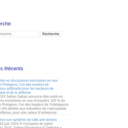
rche
es Récents
ntre en discussions exclusives en vue
r Preligens, l’un des leaders de
gence artificielle pour les secteurs de
tial et de la défense
2024 Safran Safran annonce être entré en
ons exclusives en vue d’acquérir 100 % du
e Preligens, l’un des leaders de l’intelligence
lle (IA) dédiée aux industries de l’aérospatial
défense, pour une valeur d’entreprise...
ance son système de lutte anti-drones
 18 juin 2024 À l’occasion du salon
ry 2024, Safran Electronics & Defense a