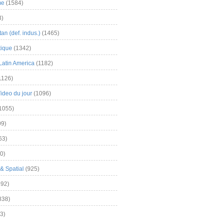
me
(1584)
3)
an (def. indus.)
(1465)
tique
(1342)
Latin America
(1182)
1126)
Video du jour
(1096)
1055)
9)
63)
0)
& Spatial
(925)
92)
838)
3)