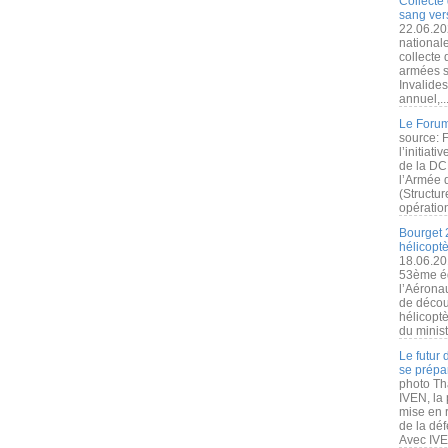
Collecte 
sang vers
22.06.20
nationale
collecte
armées s
Invalide
annuel,..
Le Forum
source: 
l’initiat
de la DC
l’Armée 
(Structur
opération
Bourget 
hélicopt
18.06.20
53ème éd
l’Aérona
de découv
hélicopt
du minist
Le futur
se prépa
photo Th
IVEN, la 
mise en r
de la dé
Avec IVEN