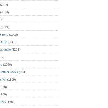
(5092)
(4408)
37)
(2524)
 Terre
(2505)
& USA
(2360)
ationale
(2203)
97)
ce
(2166)
& former USSR
(2036)
l'Air
(1899)
1838)
1760)
OTAN
(1584)