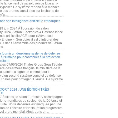
e lancement de sa solution de lutte anti-
kyjacker. Ce système répond à la menace
te des drones, aussi bien sur le champ de
u’à...
nce son intelligence artificielle embarquée
 19 juin 2024 À l’occasion du salon
ry 2024, Safran Electronics & Defense lance
gence artificielle ACE, pour « Advanced
 Engine ». Son objectif est d’intégrer des
s IA dans l’ensemble des produits de Safran
cs...
a fournir un deuxième système de défense
à l’Ukraine pour contribuer à la protection
rritoire
ales 07/06/2024 Thales Group Sous l’égide
ère des Armées français, le ministère de la
ukrainien a signé un contrat pour la
re d’un second système complet de défense
 Thales pour protéger l’Ukraine. Ce système
ORY 2024 : UNE ÉDITION TRÈS
UE
7 éditions, le salon Eurosatory accompagne
tions mondiales du secteur de la Défense et
curité. Notre décennie est marquée par une
ion de l’histoire et l’instauration progressive
el ordre mondial. Ainsi, dans un...