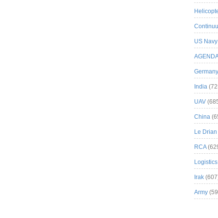
Helicopt
Continuu
US Navy
AGEND
German
India
(72
UAV
(68
China
(6
Le Drian
RCA
(62
Logistics
Irak
(607
Army
(59