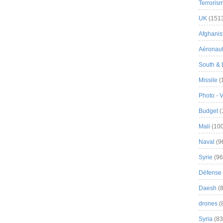
Terroris
UK
(151
Afghanist
Aéronau
South & 
Missile
(
Photo - 
Budget
(
Mali
(100
Naval
(9
Syrie
(96
Défense 
Daesh
(8
drones
(
Syria
(83