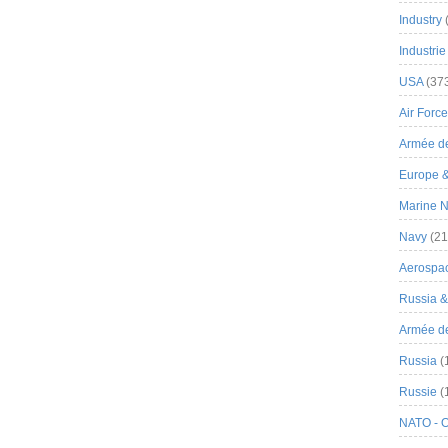
Industry
Industrie
USA
(37
Air Force
Armée de
Europe 
Marine N
Navy
(21
Aerospa
Russia 
Armée de 
Russia
(
Russie
(
NATO - 