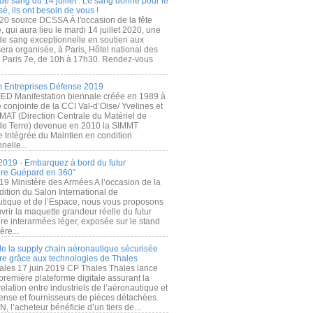
de sang du 14 juillet : Le sang donné pour le
é, ils ont besoin de vous !
20 source DCSSA À l'occasion de la fête
, qui aura lieu le mardi 14 juillet 2020, une
 de sang exceptionnelle en soutien aux
era organisée, à Paris, Hôtel national des
s Paris 7e, de 10h à 17h30. Rendez-vous
.
 Entreprises Défense 2019
FED Manifestation biennale créée en 1989 à
ive conjointe de la CCI Val-d’Oise/ Yvelines et
MAT (Direction Centrale du Matériel de
de Terre) devenue en 2010 la SIMMT
e Intégrée du Maintien en condition
nelle...
2019 - Embarquez à bord du futur
ère Guépard en 360°
19 Ministère des Armées A l’occasion de la
ition du Salon International de
utique et de l’Espace, nous vous proposons
rir la maquette grandeur réelle du futur
ère interarmées léger, exposée sur le stand
ère...
 de la supply chain aéronautique sécurisée
re grâce aux technologies de Thales
ales 17 juin 2019 CP Thales Thales lance
première plateforme digitale assurant la
elation entre industriels de l’aéronautique et
fense et fournisseurs de pièces détachées.
, l’acheteur bénéficie d’un tiers de...