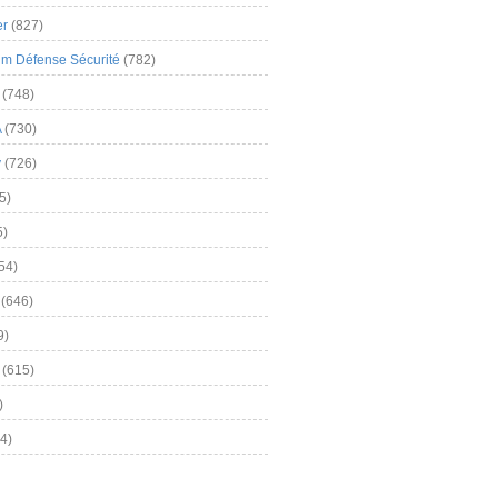
er
(827)
m Défense Sécurité
(782)
(748)
A
(730)
y
(726)
5)
5)
54)
(646)
9)
(615)
)
4)