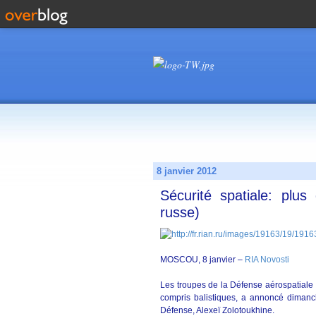
8 janvier 2012
Sécurité spatiale: plu
russe)
MOSCOU, 8 janvier –
RIA Novosti
Les troupes de la Défense aérospatiale 
compris balistiques, a annoncé dimanch
Défense, Alexeï Zolotoukhine.