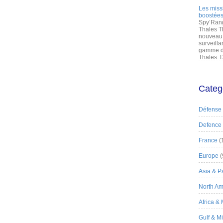
Les miss
boostées
Spy’Rang
Thales T
nouveau 
surveilla
gamme de
Thales. D
Categ
Défense
Defence
France
(
Europe
(
Asia & Pa
North Am
Africa &
Gulf & M