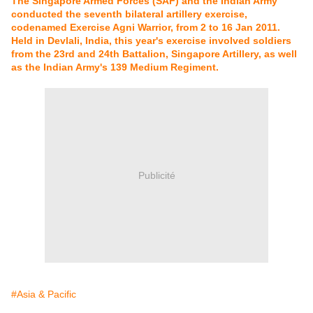
The Singapore Armed Forces (SAF) and the Indian Army
conducted the seventh bilateral artillery exercise,
codenamed Exercise Agni Warrior, from 2 to 16 Jan 2011.
Held in Devlali, India, this year's exercise involved soldiers
from the 23rd and 24th Battalion, Singapore Artillery, as well
as the Indian Army's 139 Medium Regiment.
Publicité
#Asia & Pacific