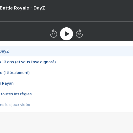
 Battle Royale - DayZ
 DayZ
 a 13 ans (et vous l'avez ignoré)
e (littéralement)
im Rayan
 toutes les règles
s les jeux vidéo
us choquant de Rockstar ? - Le scandale BULLY
e plus moche de Steam