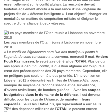
essentiellement sur le conflit afghan. La rencontre devrait
toutefois également aboutir à la naissance d’une vingtaine de
projets dits de « défense intelligente ». Leur objectif : changer les
mentalités en matière de coopération militaire et éloigner le
spectre d’une alliance à deux vitesses.
Les pays membres de l'Otan réunis à Lisbonne en novembre
2010
« Le conflit en Afghanistan sera l'un des principaux points à
l'agenda de cette rencontre »
a convenu, mercredi 9 mai,
Anders
Fogh Rasmussen
, le secrétaire général de l'
OTAN
. Plus de dix
ans après le début du conflit, la question afghane est toujours au
cœur des préoccupations des 28 pays membres. Cependant, elle
ne préfigure pas seule en tête des priorités. L'intervention en
Libye en 2011 a démontré les limites de l’Alliance Atlantique :
manque de moyens de reconnaissance et de surveillance,
d'avions ravitailleurs, de bombes guidées… Avec les
coupes
budgétaires dans le domaine de la défense
, il est devenu
difficile, pour les pays de l’Alliance, de
maintenir leurs
capacités
. Seuls les États-Unis, qui représentent à eux seuls
75% des dépenses militaires de l’
OTAN
, le peuvent encore.