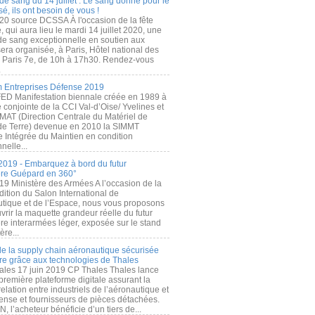
de sang du 14 juillet : Le sang donné pour le
é, ils ont besoin de vous !
20 source DCSSA À l'occasion de la fête
, qui aura lieu le mardi 14 juillet 2020, une
 de sang exceptionnelle en soutien aux
era organisée, à Paris, Hôtel national des
s Paris 7e, de 10h à 17h30. Rendez-vous
.
 Entreprises Défense 2019
FED Manifestation biennale créée en 1989 à
ive conjointe de la CCI Val-d’Oise/ Yvelines et
MAT (Direction Centrale du Matériel de
de Terre) devenue en 2010 la SIMMT
e Intégrée du Maintien en condition
nelle...
2019 - Embarquez à bord du futur
ère Guépard en 360°
19 Ministère des Armées A l’occasion de la
ition du Salon International de
utique et de l’Espace, nous vous proposons
rir la maquette grandeur réelle du futur
ère interarmées léger, exposée sur le stand
ère...
 de la supply chain aéronautique sécurisée
re grâce aux technologies de Thales
ales 17 juin 2019 CP Thales Thales lance
première plateforme digitale assurant la
elation entre industriels de l’aéronautique et
fense et fournisseurs de pièces détachées.
, l’acheteur bénéficie d’un tiers de...