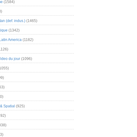
me
(1584)
3)
an (def. indus.)
(1465)
tique
(1342)
Latin America
(1182)
1126)
Video du jour
(1096)
1055)
9)
63)
0)
& Spatial
(925)
92)
838)
3)