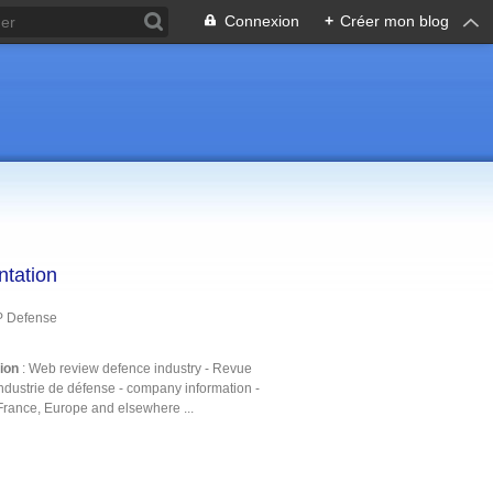
Connexion
+
Créer mon blog
ntation
P Defense
tion
: Web review defence industry - Revue
ndustrie de défense - company information -
France, Europe and elsewhere ...