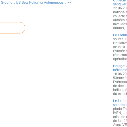
Collecte 
 Ground...
US Sets Policy for Autonomous... >>
sang vers
22.06.20
nationale
collecte
armées s
Invalide
annuel,..
Le Forum
source: 
l’initiat
de la DC
l’Armée 
(Structur
opération
Bourget 
hélicopt
18.06.20
53ème éd
l’Aérona
de découv
hélicopt
du minist
Le futur
se prépa
photo Th
IVEN, la 
mise en r
de la dé
Avec IVEN