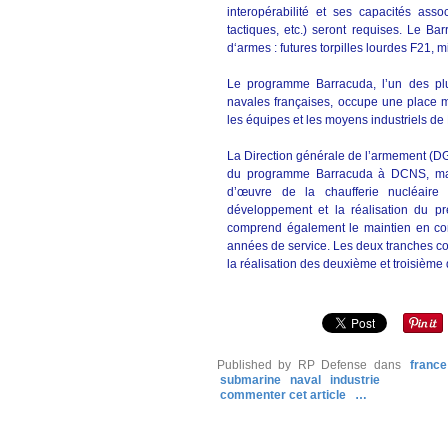
interopérabilité et ses capacités ass
tactiques, etc.) seront requises. Le B
d‘armes : futures torpilles lourdes F21, 
Le programme Barracuda, l’un des plu
navales françaises, occupe une place ma
les équipes et les moyens industriels d
La Direction générale de l’armement (DG
du programme Barracuda à DCNS, maît
d’œuvre de la chaufferie nucléair
développement et la réalisation du pr
comprend également le maintien en con
années de service. Les deux tranches co
la réalisation des deuxième et troisième d
Published by RP Defense
dans
france
submarine
naval
industrie
commenter cet article
…