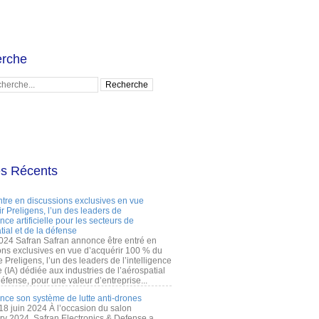
rche
es Récents
ntre en discussions exclusives en vue
r Preligens, l’un des leaders de
gence artificielle pour les secteurs de
tial et de la défense
2024 Safran Safran annonce être entré en
ons exclusives en vue d’acquérir 100 % du
e Preligens, l’un des leaders de l’intelligence
lle (IA) dédiée aux industries de l’aérospatial
défense, pour une valeur d’entreprise...
ance son système de lutte anti-drones
 18 juin 2024 À l’occasion du salon
ry 2024, Safran Electronics & Defense a