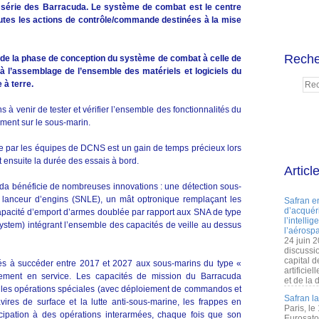
a série des Barracuda. Le système de combat est le centre
utes les actions de contrôle/commande destinées à la mise
Reche
de la phase de conception du système de combat à celle de
re à l’assemblage de l’ensemble des matériels et logiciels du
à terre.
s à venir de tester et vérifier l’ensemble des fonctionnalités du
ent sur le sous-marin.
rre par les équipes de DCNS est un gain de temps précieux lors
nt ensuite la durée des essais à bord.
Articl
a bénéficie de nombreuses innovations : une détection sous-
 lanceur d’engins (SNLE), un mât optronique remplaçant les
Safran e
d’acquéri
apacité d’emport d’armes doublée par rapport aux SNA de type
l’intelli
em) intégrant l’ensemble des capacités de veille au dessus
l’aérospa
24 juin 
discussi
capital d
és à succéder entre 2017 et 2027 aux sous-marins du type «
artificie
lement en service. Les capacités de mission du Barracuda
et de la 
, les opérations spéciales (avec déploiement de commandos et
Safran l
avires de surface et la lutte anti-sous-marine, les frappes en
Paris, le
ticipation à des opérations interarmées, chaque fois que son
Eurosato