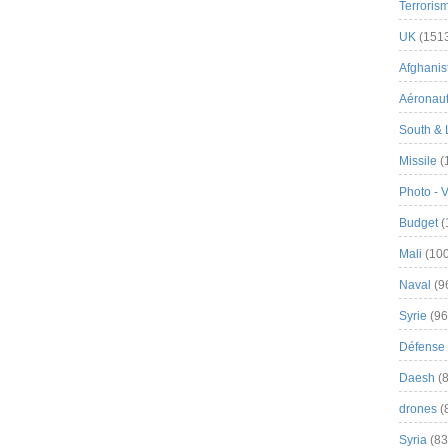
Terroris
UK
(151
Afghanist
Aéronau
South & 
Missile
(
Photo - 
Budget
(
Mali
(100
Naval
(9
Syrie
(96
Défense 
Daesh
(8
drones
(
Syria
(83