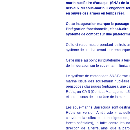
marin nucléaire d’attaque (SNA) de l
nerveux du sous-marin. Il engendre to
en œuvre des armes en temps réel.
Cette inauguration marque le passage 
l’intégration fonctionnelle, c’est-à-di
système de combat sur une plateforme 
Celle-ci va permettre pendant les trois an
système de combat avant leur embarquem
Cette mise au point sur plateforme à te
de l’intégration sur le sous-marin, limita
Le système de combat des SNA Barracud
marine issue des sous-marin nucléaire
périscopes classiques (optiques), une c
Rubis, un CMS (Combat Management Syst
et au dessous de la surface de la mer.
Les sous-marins Barracuda sont destin
Rubis en version Améthyste » actuel
couvriront la collecte du renseignement
forces spéciales), la lutte contre les n
direction de la terre, ainsi que la par