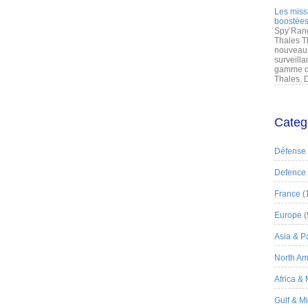
Les miss
boostées
Spy’Rang
Thales T
nouveau 
surveilla
gamme de
Thales. D
Categ
Défense
Defence
France
(
Europe
(
Asia & Pa
North Am
Africa &
Gulf & M