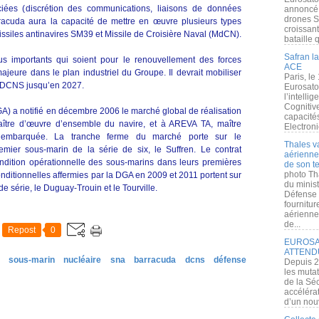
ociées (discrétion des communications, liaisons de données
annoncé l
drones S
arracuda aura la capacité de mettre en œuvre plusieurs types
croissan
missiles antinavires SM39 et Missile de Croisière Naval (MdCN).
bataille q
Safran la
s importants qui soient pour le renouvellement des forces
ACE
jeure dans le plan industriel du Groupe. Il devrait mobiliser
Paris, le
e DCNS jusqu’en 2027.
Eurosato
l’intelli
Cognitive
A) a notifié en décembre 2006 le marché global de réalisation
capacité
re d’œuvre d’ensemble du navire, et à AREVA TA, maître
Electroni
e embarquée. La tranche ferme du marché porte sur le
Thales v
emier sous-marin de la série de six, le Suffren. Le contrat
aérienne 
dition opérationnelle des sous-marins dans leurs premières
de son te
photo Th
nditionnelles affermies par la DGA en 2009 et 2011 portent sur
du minist
e série, le Duguay-Trouin et le Tourville.
Défense 
fournitu
aérienne
de...
Repost
0
EUROSAT
ATTEND
sous-marin
nucléaire
sna
barracuda
dcns
défense
Depuis 2
les muta
de la Sé
accélérat
d’un nouv