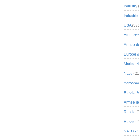
Industry
Industrie
USA
(37
Air Force
Armée de
Europe 
Marine N
Navy
(21
Aerospa
Russia 
Armée de 
Russia
(
Russie
(
NATO - 