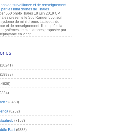
ions de surveillance et de renseignement
 par les mini drones de Thales
er 550 photoThales 18 juin 2019 CP
hales présente le Spy’Ranger 550, son
système de mini drones tactiques de
nce et de renseignement. Il complète la
 systèmes de mini drones proposée par
éployable en vingt...
ories
(20241)
(18989)
14639)
9884)
cific
(8460)
erica
(8252)
 Maghreb
(7157)
iddle East
(6838)