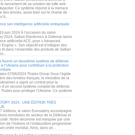
e lancement de sa solution de lutte anti-
kyjacker. Ce système répond à la menace
te des drones, aussi bien sur le champ de
u’à...
nce son intelligence artificielle embarquée
 19 juin 2024 À l’occasion du salon
ry 2024, Safran Electronics & Defense lance
gence artificielle ACE, pour « Advanced
 Engine ». Son objectif est d’intégrer des
s IA dans l’ensemble des produits de Safran
cs...
a fournir un deuxième système de défense
à l’Ukraine pour contribuer à la protection
rritoire
ales 07/06/2024 Thales Group Sous l’égide
ère des Armées français, le ministère de la
ukrainien a signé un contrat pour la
re d’un second système complet de défense
 Thales pour protéger l’Ukraine. Ce système
ORY 2024 : UNE ÉDITION TRÈS
UE
7 éditions, le salon Eurosatory accompagne
tions mondiales du secteur de la Défense et
curité. Notre décennie est marquée par une
ion de l’histoire et l’instauration progressive
el ordre mondial. Ainsi, dans un...