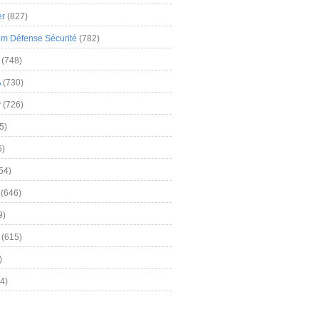
er
(827)
m Défense Sécurité
(782)
(748)
A
(730)
y
(726)
5)
5)
54)
(646)
9)
(615)
)
4)