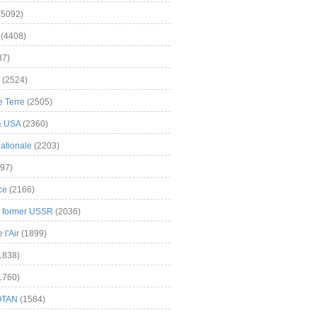
(5092)
(4408)
37)
(2524)
 Terre
(2505)
& USA
(2360)
ationale
(2203)
97)
ce
(2166)
& former USSR
(2036)
l'Air
(1899)
1838)
1760)
OTAN
(1584)