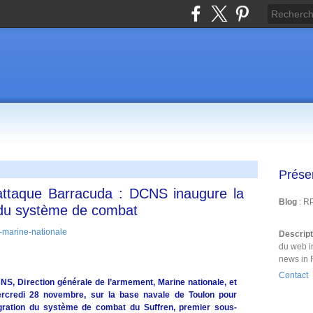
Prése
’attaque Barracuda : DCNS inaugure la
Blog
: R
n du système de combat
Descrip
du web i
news in 
Contact
S, Direction générale de l’armement, Marine nationale, et
mercredi 28 novembre, sur la base navale de Toulon pour
tégration du système de combat du Suffren, premier sous-