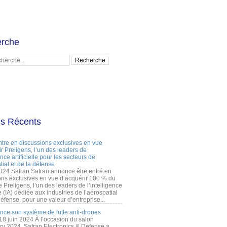
rche
es Récents
ntre en discussions exclusives en vue
r Preligens, l’un des leaders de
gence artificielle pour les secteurs de
tial et de la défense
2024 Safran Safran annonce être entré en
ons exclusives en vue d’acquérir 100 % du
e Preligens, l’un des leaders de l’intelligence
lle (IA) dédiée aux industries de l’aérospatial
défense, pour une valeur d’entreprise...
ance son système de lutte anti-drones
 18 juin 2024 À l’occasion du salon
ry 2024, Safran Electronics & Defense a