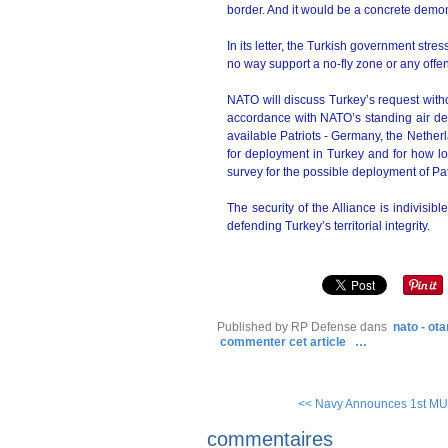
border. And it would be a concrete demons
In its letter, the Turkish government stres
no way support a no-fly zone or any offe
NATO will discuss Turkey’s request with
accordance with NATO’s standing air def
available Patriots - Germany, the Netherl
for deployment in Turkey and for how lon
survey for the possible deployment of Pat
The security of the Alliance is indivisib
defending Turkey’s territorial integrity.
Published by RP Defense
dans
nato - ota
commenter cet article
…
<< Navy Announces 1st MUOS
commentaires