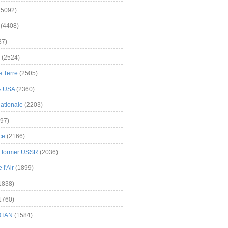
(5092)
(4408)
37)
(2524)
 Terre
(2505)
& USA
(2360)
ationale
(2203)
97)
ce
(2166)
& former USSR
(2036)
l'Air
(1899)
1838)
1760)
OTAN
(1584)