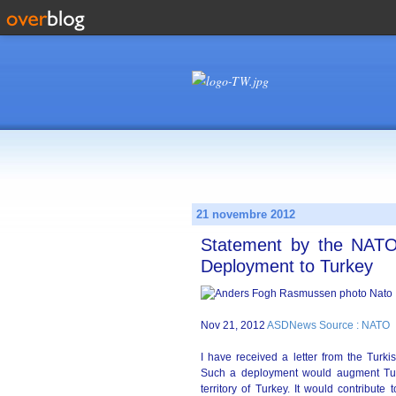
21 novembre 2012
Statement by the NATO 
Deployment to Turkey
Nov 21, 2012
ASDNews Source : NATO
I have received a letter from the Turki
Such a deployment would augment Turke
territory of Turkey. It would contribute