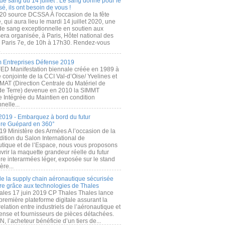
de sang du 14 juillet : Le sang donné pour le
é, ils ont besoin de vous !
20 source DCSSA À l'occasion de la fête
, qui aura lieu le mardi 14 juillet 2020, une
 de sang exceptionnelle en soutien aux
era organisée, à Paris, Hôtel national des
s Paris 7e, de 10h à 17h30. Rendez-vous
.
 Entreprises Défense 2019
FED Manifestation biennale créée en 1989 à
ive conjointe de la CCI Val-d’Oise/ Yvelines et
MAT (Direction Centrale du Matériel de
de Terre) devenue en 2010 la SIMMT
e Intégrée du Maintien en condition
nelle...
2019 - Embarquez à bord du futur
ère Guépard en 360°
19 Ministère des Armées A l’occasion de la
ition du Salon International de
utique et de l’Espace, nous vous proposons
rir la maquette grandeur réelle du futur
ère interarmées léger, exposée sur le stand
ère...
 de la supply chain aéronautique sécurisée
re grâce aux technologies de Thales
ales 17 juin 2019 CP Thales Thales lance
première plateforme digitale assurant la
elation entre industriels de l’aéronautique et
fense et fournisseurs de pièces détachées.
, l’acheteur bénéficie d’un tiers de...