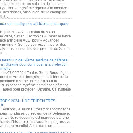
e lancement de sa solution de lutte anti-
kyjacker. Ce système répond à la menace
te des drones, aussi bien sur le champ de
u’à...
nce son intelligence artificielle embarquée
 19 juin 2024 À l’occasion du salon
ry 2024, Safran Electronics & Defense lance
gence artificielle ACE, pour « Advanced
 Engine ». Son objectif est d’intégrer des
s IA dans l’ensemble des produits de Safran
cs...
a fournir un deuxième système de défense
à l’Ukraine pour contribuer à la protection
rritoire
ales 07/06/2024 Thales Group Sous l’égide
ère des Armées français, le ministère de la
ukrainien a signé un contrat pour la
re d’un second système complet de défense
 Thales pour protéger l’Ukraine. Ce système
ORY 2024 : UNE ÉDITION TRÈS
UE
7 éditions, le salon Eurosatory accompagne
tions mondiales du secteur de la Défense et
curité. Notre décennie est marquée par une
ion de l’histoire et l’instauration progressive
el ordre mondial. Ainsi, dans un...