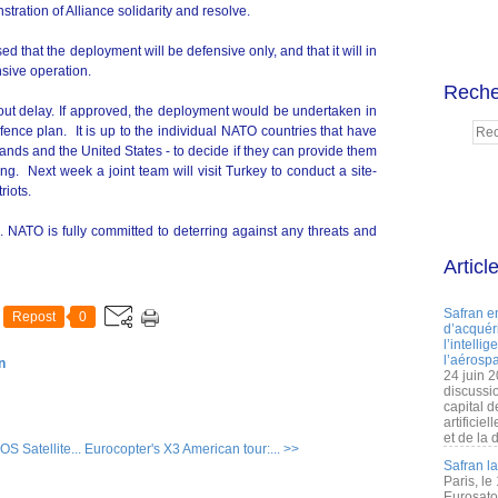
tration of Alliance solidarity and resolve.
sed that the deployment will be defensive only, and that it will in
nsive operation.
Reche
out delay. If approved, the deployment would be undertaken in
ence plan. It is up to the individual NATO countries that have
ands and the United States - to decide if they can provide them
g. Next week a joint team will visit Turkey to conduct a site-
riots.
le. NATO is fully committed to deterring against any threats and
Articl
Safran e
Repost
0
d’acquéri
l’intelli
l’aérospa
n
24 juin 
discussi
capital d
artificie
et de la 
 Satellite...
Eurocopter's X3 American tour:... >>
Safran l
Paris, le
Eurosato