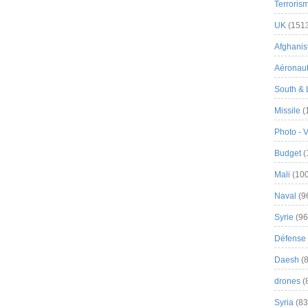
Terroris
UK
(151
Afghanist
Aéronau
South & 
Missile
(
Photo - 
Budget
(
Mali
(100
Naval
(9
Syrie
(96
Défense 
Daesh
(8
drones
(
Syria
(83