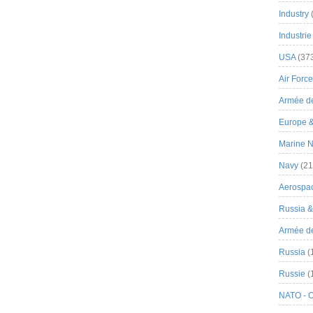
Industry
Industrie
USA
(37
Air Force
Armée de
Europe 
Marine N
Navy
(21
Aerospa
Russia 
Armée de 
Russia
(
Russie
(
NATO - 