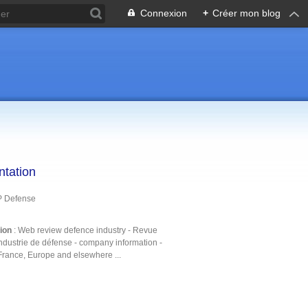
Connexion
+
Créer mon blog
ntation
P Defense
tion
: Web review defence industry - Revue
ndustrie de défense - company information -
France, Europe and elsewhere ...