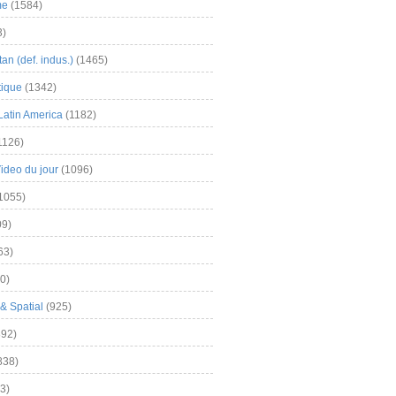
me
(1584)
3)
an (def. indus.)
(1465)
tique
(1342)
Latin America
(1182)
1126)
Video du jour
(1096)
1055)
9)
63)
0)
& Spatial
(925)
92)
838)
3)