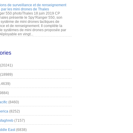
ions de surveillance et de renseignement
 par les mini drones de Thales
er 550 photoThales 18 juin 2019 CP
hales présente le Spy’Ranger 550, son
système de mini drones tactiques de
nce et de renseignement. Il complète la
 systèmes de mini drones proposée par
éployable en vingt...
ories
(20241)
(18989)
14639)
9884)
cific
(8460)
erica
(8252)
 Maghreb
(7157)
iddle East
(6838)