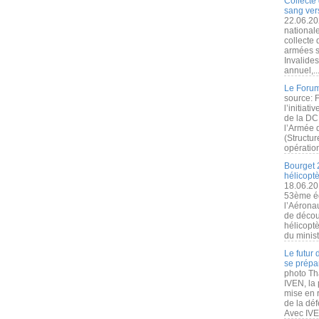
Collecte 
sang vers
22.06.20
nationale
collecte
armées s
Invalide
annuel,..
Le Forum
source: 
l’initiat
de la DC
l’Armée 
(Structur
opération
Bourget 
hélicopt
18.06.20
53ème éd
l’Aérona
de découv
hélicopt
du minist
Le futur
se prépa
photo Th
IVEN, la 
mise en r
de la dé
Avec IVEN