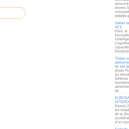
annoncé l
drones S
croissan
bataille q
Safran la
ACE
Paris, le
Eurosato
l’intelli
Cognitive
capacité
Electroni
Thales v
aérienne 
de son te
photo Th
du minist
Défense 
fournitu
aérienne
de...
EUROSAT
ATTEND
Depuis 2
les muta
de la Sé
accélérat
d’un nouv