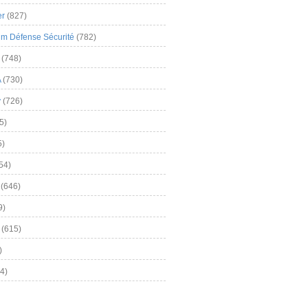
er
(827)
m Défense Sécurité
(782)
(748)
A
(730)
y
(726)
5)
5)
54)
(646)
9)
(615)
)
4)