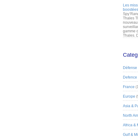
Les miss
boostées
Spy’Rang
Thales T
nouveau 
surveilla
gamme de
Thales. D
Categ
Défense
Defence
France
(
Europe
(
Asia & Pa
North Am
Africa &
Gulf & M