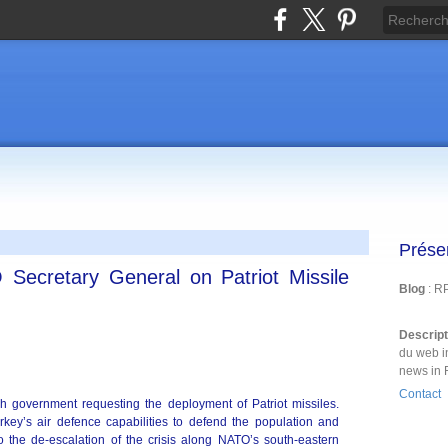
Prése
Secretary General on Patriot Missile
Blog
: R
Descrip
du web i
news in 
Contact
sh government requesting the deployment of Patriot missiles.
y’s air defence capabilities to defend the population and
 to the de-escalation of the crisis along NATO’s south-eastern