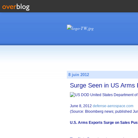
8 juin 2012
Surge Seen in US Arms 
June 8, 2012
defense-aerospace.com
(Source: Bloomberg news; published Jun
U.S. Arms Exports Surge on Sales Push 