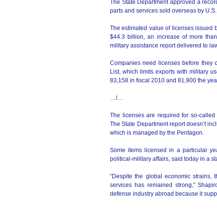
The State Department approved a record 
parts and services sold overseas by U.S.
The estimated value of licenses issued 
$44.3 billion, an increase of more than
military assistance report delivered to l
Companies need licenses before they c
List, which limits exports with military 
83,158 in fiscal 2010 and 81,900 the yea
…/…
The licenses are required for so-call
The State Department report doesn’t inc
which is managed by the Pentagon.
Some items licensed in a particular yea
political-military affairs, said today in a s
“Despite the global economic strains,
services has remained strong,” Shapir
defense industry abroad because it suppo