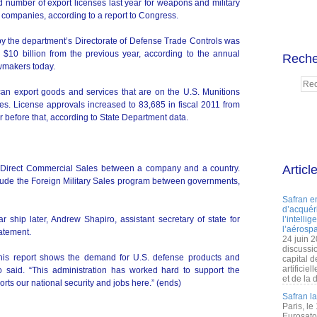
number of export licenses last year for weapons and military
 companies, according to a report to Congress.
by the department’s Directorate of Defense Trade Controls was
 $10 billion from the previous year, according to the annual
Reche
awmakers today.
an export goods and services that are on the U.S. Munitions
uses. License approvals increased to 83,685 in fiscal 2011 from
r before that, according to State Department data.
Articl
ed Direct Commercial Sales between a company and a country.
lude the Foreign Military Sales program between governments,
Safran e
d’acquéri
r ship later, Andrew Shapiro, assistant secretary of state for
l’intelli
l’aérospa
tatement.
24 juin 
discussi
 this report shows the demand for U.S. defense products and
capital d
artificie
o said. “This administration has worked hard to support the
et de la 
rts our national security and jobs here.” (ends)
Safran l
Paris, le
Eurosato