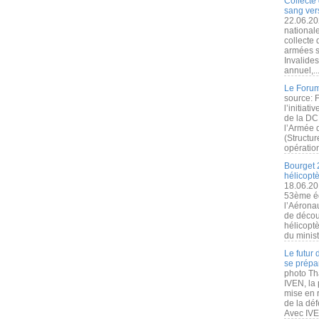
Collecte 
sang vers
22.06.20
nationale
collecte
armées s
Invalide
annuel,..
Le Forum
source: 
l’initiat
de la DC
l’Armée 
(Structur
opération
Bourget 
hélicopt
18.06.20
53ème éd
l’Aérona
de découv
hélicopt
du minist
Le futur
se prépa
photo Th
IVEN, la 
mise en r
de la dé
Avec IVEN