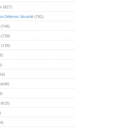
er
(827)
m Défense Sécurité
(782)
(748)
A
(730)
y
(726)
5)
5)
54)
(646)
9)
(615)
)
4)