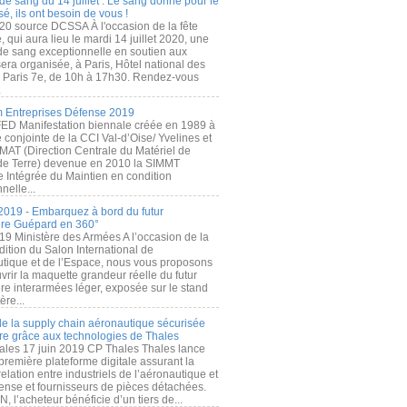
de sang du 14 juillet : Le sang donné pour le
é, ils ont besoin de vous !
20 source DCSSA À l'occasion de la fête
, qui aura lieu le mardi 14 juillet 2020, une
 de sang exceptionnelle en soutien aux
era organisée, à Paris, Hôtel national des
s Paris 7e, de 10h à 17h30. Rendez-vous
.
 Entreprises Défense 2019
FED Manifestation biennale créée en 1989 à
ive conjointe de la CCI Val-d’Oise/ Yvelines et
MAT (Direction Centrale du Matériel de
de Terre) devenue en 2010 la SIMMT
e Intégrée du Maintien en condition
nelle...
2019 - Embarquez à bord du futur
ère Guépard en 360°
19 Ministère des Armées A l’occasion de la
ition du Salon International de
utique et de l’Espace, nous vous proposons
rir la maquette grandeur réelle du futur
ère interarmées léger, exposée sur le stand
ère...
 de la supply chain aéronautique sécurisée
re grâce aux technologies de Thales
ales 17 juin 2019 CP Thales Thales lance
première plateforme digitale assurant la
elation entre industriels de l’aéronautique et
fense et fournisseurs de pièces détachées.
, l’acheteur bénéficie d’un tiers de...