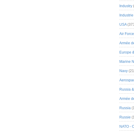
Industry
Industrie
USA
(37
Air Force
Armée de
Europe 
Marine N
Navy
(21
Aerospa
Russia 
Armée de 
Russia
(
Russie
(
NATO - 