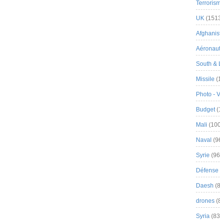
Terroris
UK
(151
Afghanist
Aéronau
South & 
Missile
(
Photo - 
Budget
(
Mali
(100
Naval
(9
Syrie
(96
Défense 
Daesh
(8
drones
(
Syria
(83