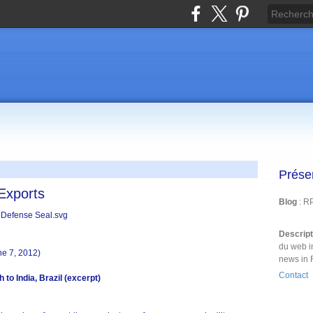
Prése
Exports
Blog
: R
Descrip
du web i
e 7, 2012)
news in 
Contact
to India, Brazil (excerpt)