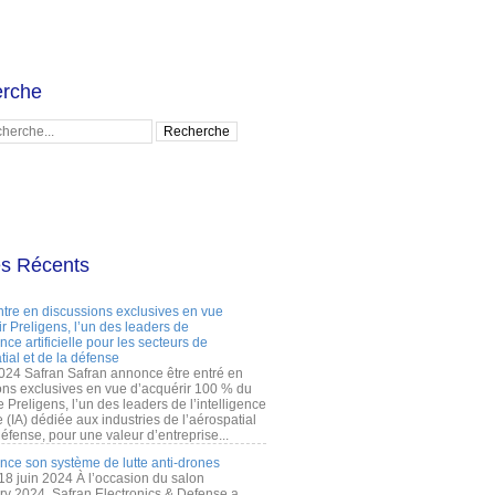
rche
es Récents
ntre en discussions exclusives en vue
r Preligens, l’un des leaders de
gence artificielle pour les secteurs de
tial et de la défense
2024 Safran Safran annonce être entré en
ons exclusives en vue d’acquérir 100 % du
e Preligens, l’un des leaders de l’intelligence
lle (IA) dédiée aux industries de l’aérospatial
défense, pour une valeur d’entreprise...
ance son système de lutte anti-drones
 18 juin 2024 À l’occasion du salon
ry 2024, Safran Electronics & Defense a