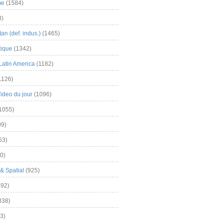
me
(1584)
3)
an (def. indus.)
(1465)
tique
(1342)
Latin America
(1182)
1126)
Video du jour
(1096)
1055)
9)
63)
0)
& Spatial
(925)
92)
838)
3)