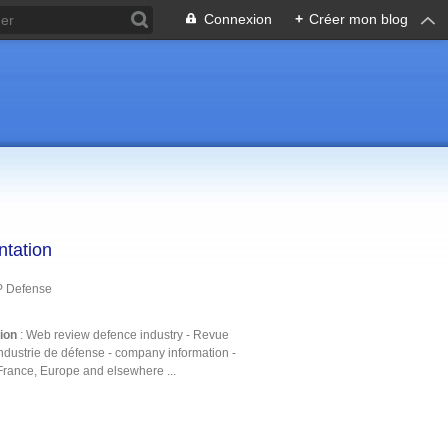
Connexion
+
Créer mon blog
ntation
P Defense
tion
: Web review defence industry - Revue
ndustrie de défense - company information -
France, Europe and elsewhere ...