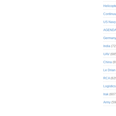
Helicopt
Continuu
US Navy
AGEND
German
India
(72
UAV
(68
China
(6
Le Drian
RCA
(62
Logistics
Irak
(607
Army
(59