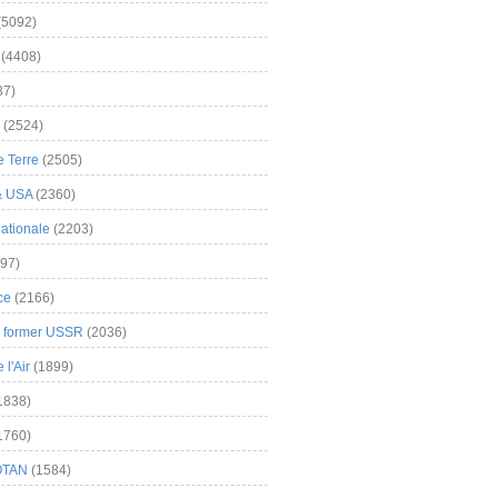
(5092)
(4408)
37)
(2524)
 Terre
(2505)
& USA
(2360)
ationale
(2203)
97)
ce
(2166)
& former USSR
(2036)
l'Air
(1899)
1838)
1760)
OTAN
(1584)