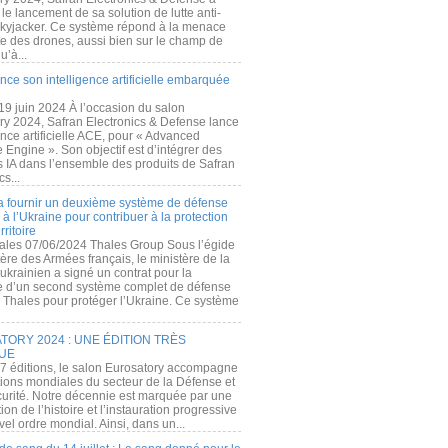
e lancement de sa solution de lutte anti-
kyjacker. Ce système répond à la menace
te des drones, aussi bien sur le champ de
u’à...
nce son intelligence artificielle embarquée
 19 juin 2024 À l’occasion du salon
ry 2024, Safran Electronics & Defense lance
gence artificielle ACE, pour « Advanced
 Engine ». Son objectif est d’intégrer des
s IA dans l’ensemble des produits de Safran
cs...
a fournir un deuxième système de défense
à l’Ukraine pour contribuer à la protection
rritoire
ales 07/06/2024 Thales Group Sous l’égide
ère des Armées français, le ministère de la
ukrainien a signé un contrat pour la
re d’un second système complet de défense
 Thales pour protéger l’Ukraine. Ce système
ORY 2024 : UNE ÉDITION TRÈS
UE
7 éditions, le salon Eurosatory accompagne
tions mondiales du secteur de la Défense et
curité. Notre décennie est marquée par une
ion de l’histoire et l’instauration progressive
el ordre mondial. Ainsi, dans un...