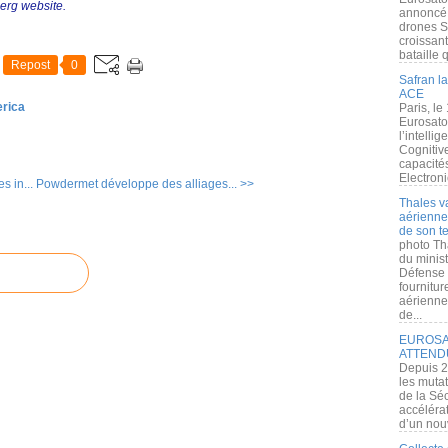
berg website.
annoncé l
drones S
croissan
bataille q
Repost
0
Safran la
ACE
erica
Paris, le
Eurosato
l’intelli
Cognitive
capacité
Electroni
s in...
Powdermet développe des alliages... >>
Thales v
aérienne 
de son te
photo Th
du minist
Défense 
fournitu
aérienne
de...
EUROSAT
ATTEND
Depuis 2
les muta
de la Sé
accélérat
d’un nouv