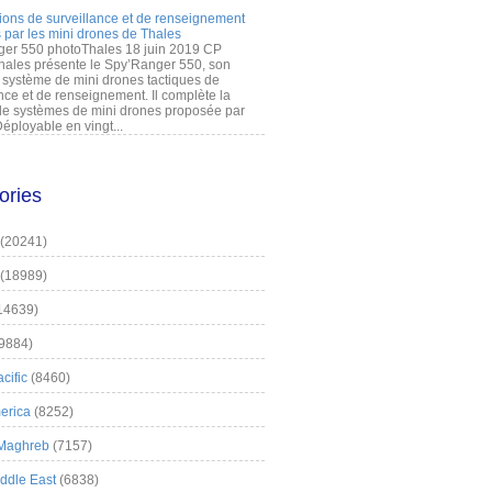
ions de surveillance et de renseignement
 par les mini drones de Thales
er 550 photoThales 18 juin 2019 CP
hales présente le Spy’Ranger 550, son
système de mini drones tactiques de
nce et de renseignement. Il complète la
 systèmes de mini drones proposée par
éployable en vingt...
ories
(20241)
(18989)
14639)
9884)
cific
(8460)
erica
(8252)
 Maghreb
(7157)
iddle East
(6838)