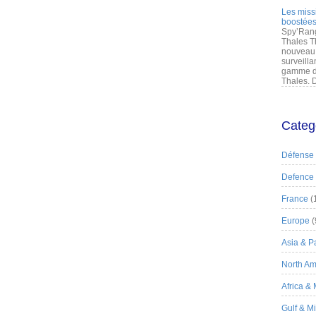
Les miss
boostées
Spy’Rang
Thales T
nouveau 
surveilla
gamme de
Thales. D
Categ
Défense
Defence
France
(
Europe
(
Asia & Pa
North Am
Africa &
Gulf & M