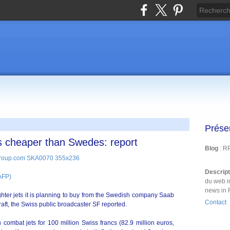
Prése
ts cheaper than Swedes: report
Blog
: R
Descrip
AFP)
du web i
news in 
fighter jets it is planning to buy from the Swedish company Saab
Contact
raft, the Swiss public broadcaster SF reported.
 combat jets for 100 million Swiss francs (82.9 million euros,