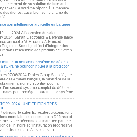
e lancement de sa solution de lutte anti-
kyjacker. Ce système répond à la menace
te des drones, aussi bien sur le champ de
u’à...
nce son intelligence artificielle embarquée
 19 juin 2024 À l’occasion du salon
ry 2024, Safran Electronics & Defense lance
gence artificielle ACE, pour « Advanced
 Engine ». Son objectif est d’intégrer des
s IA dans l’ensemble des produits de Safran
cs...
a fournir un deuxième système de défense
à l’Ukraine pour contribuer à la protection
rritoire
ales 07/06/2024 Thales Group Sous l’égide
ère des Armées français, le ministère de la
ukrainien a signé un contrat pour la
re d’un second système complet de défense
 Thales pour protéger l’Ukraine. Ce système
ORY 2024 : UNE ÉDITION TRÈS
UE
7 éditions, le salon Eurosatory accompagne
tions mondiales du secteur de la Défense et
curité. Notre décennie est marquée par une
ion de l’histoire et l’instauration progressive
el ordre mondial. Ainsi, dans un...