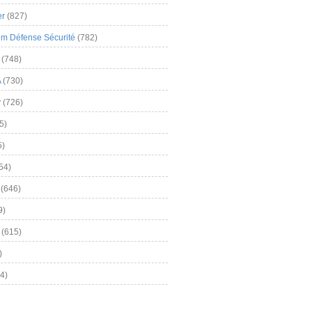
er
(827)
m Défense Sécurité
(782)
(748)
A
(730)
y
(726)
5)
5)
54)
(646)
9)
(615)
)
4)