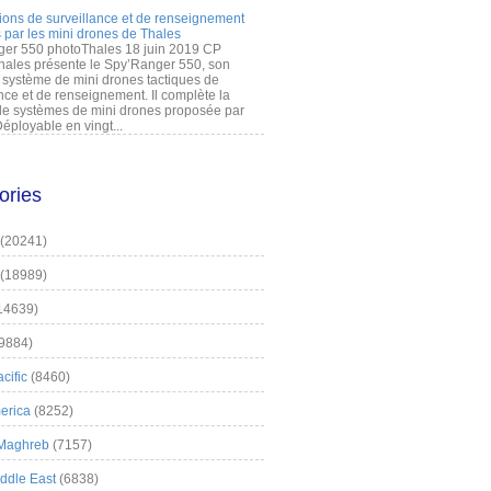
ions de surveillance et de renseignement
 par les mini drones de Thales
er 550 photoThales 18 juin 2019 CP
hales présente le Spy’Ranger 550, son
système de mini drones tactiques de
nce et de renseignement. Il complète la
 systèmes de mini drones proposée par
éployable en vingt...
ories
(20241)
(18989)
14639)
9884)
cific
(8460)
erica
(8252)
 Maghreb
(7157)
iddle East
(6838)