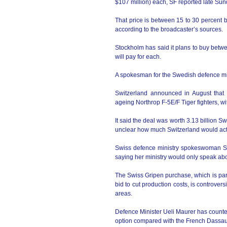
$107 million) each, SF reported late Su
That price is between 15 to 30 percent b
according to the broadcaster’s sources.
Stockholm has said it plans to buy betwe
will pay for each.
A spokesman for the Swedish defence mi
Switzerland announced in August that i
ageing Northrop F-5E/F Tiger fighters, wit
It said the deal was worth 3.13 billion S
unclear how much Switzerland would actua
Swiss defence ministry spokeswoman Son
saying her ministry would only speak abou
The Swiss Gripen purchase, which is part
bid to cut production costs, is controvers
areas.
Defence Minister Ueli Maurer has countere
option compared with the French Dassaul