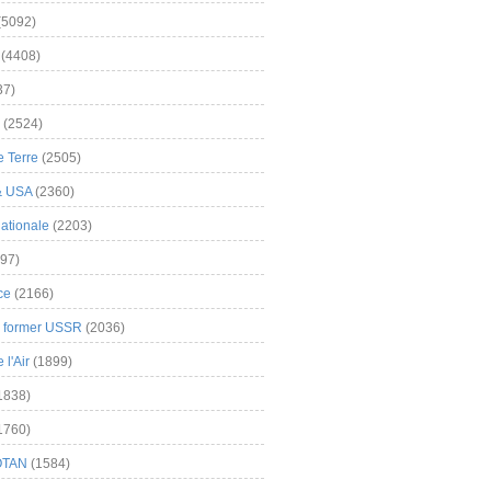
(5092)
(4408)
37)
(2524)
 Terre
(2505)
& USA
(2360)
ationale
(2203)
97)
ce
(2166)
& former USSR
(2036)
l'Air
(1899)
1838)
1760)
OTAN
(1584)