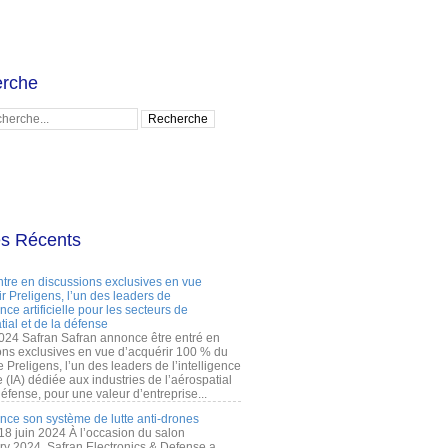
rche
es Récents
ntre en discussions exclusives en vue
r Preligens, l’un des leaders de
gence artificielle pour les secteurs de
tial et de la défense
2024 Safran Safran annonce être entré en
ons exclusives en vue d’acquérir 100 % du
e Preligens, l’un des leaders de l’intelligence
lle (IA) dédiée aux industries de l’aérospatial
défense, pour une valeur d’entreprise...
ance son système de lutte anti-drones
 18 juin 2024 À l’occasion du salon
ry 2024, Safran Electronics & Defense a