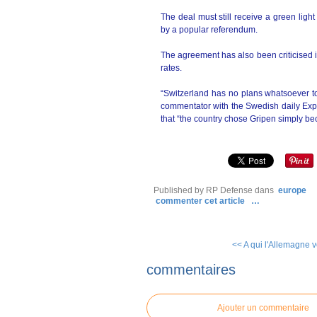
The deal must still receive a green light
by a popular referendum.
The agreement has also been criticised 
rates.
“Switzerland has no plans whatsoever to
commentator with the Swedish daily Exp
that “the country chose Gripen simply bec
Published by RP Defense
dans
europe
commenter cet article
…
<< A qui l'Allemagne v
commentaires
Ajouter un commentaire