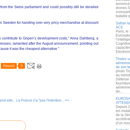
annoncé l
 from the Swiss parliament and could possibly still be derailed
drones S
croissan
bataille q
in Sweden for handing over very pricy merchandise at discount
Safran la
ACE
Paris, le
Eurosato
 contribute to Gripen’s development costs,” Anna Dahlberg, a
l’intelli
ressen, lamented after the August announcement, pointing out
Cognitive
capacité
ause it was the cheapest alternative.”
Electroni
Thales v
aérienne 
Repost
0
de son te
photo Th
du minist
Défense 
fournitu
aérienne
de...
EUROSAT
end-elle...
La France n'a "pas l'intention... >>
ATTEND
Depuis 2
les muta
de la Sé
accélérat
d’un nouv