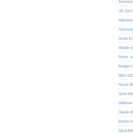
Terroris
UK
(151
Afghanist
Aéronau
South & 
Missile
(
Photo - 
Budget
(
Mali
(100
Naval
(9
Syrie
(96
Défense 
Daesh
(8
drones
(
Syria
(83