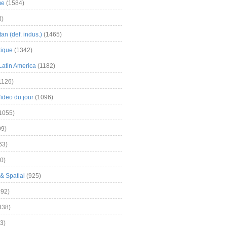
me
(1584)
3)
an (def. indus.)
(1465)
tique
(1342)
Latin America
(1182)
1126)
Video du jour
(1096)
1055)
9)
63)
0)
& Spatial
(925)
92)
838)
3)