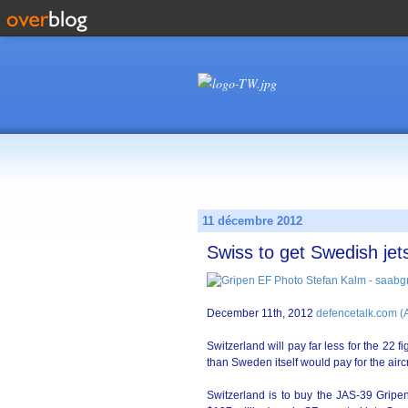
11 décembre 2012
Swiss to get Swedish je
December 11th, 2012
defencetalk.com (
Switzerland will pay far less for the 22 
than Sweden itself would pay for the airc
Switzerland is to buy the JAS-39 Gripen