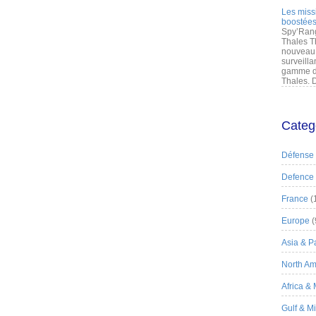
Les miss
boostées
Spy’Rang
Thales T
nouveau 
surveilla
gamme de
Thales. D
Categ
Défense
Defence
France
(
Europe
(
Asia & Pa
North Am
Africa &
Gulf & M