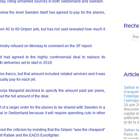
nday, citing unnamed sources in both Switzerland and Sweden.
elow the level Sweden itself has agreed to pay for the planes,
Reche
en 40 to 60 Gripen jets, but has not said revealed how much it
nistry refused on Monday to comment on the SF report.
t had agreed to the highly controversial deal to replace its
h deliveries set to start in 2018.
Articl
wiss francs, but that amount included related services and it was
lly pay for each jet.
Safran e
ja Margelist declined to specify the amount paid per plane,
d’acquéri
t the full amount of the deal.
l’intelli
l’aérospa
24 juin 
 of a larger order for the planes to be shared with Sweden in a
discussi
ial in Switzerland because it will require spending cuts in other
capital d
artificie
et de la 
d the criticism by insisting that the Gripen “was the cheapest”
Safran l
Paris, le
t Rafale and the EADS Eurofighter.
Eurosato