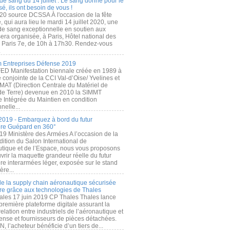
de sang du 14 juillet : Le sang donné pour le
é, ils ont besoin de vous !
20 source DCSSA À l'occasion de la fête
, qui aura lieu le mardi 14 juillet 2020, une
 de sang exceptionnelle en soutien aux
era organisée, à Paris, Hôtel national des
s Paris 7e, de 10h à 17h30. Rendez-vous
.
 Entreprises Défense 2019
FED Manifestation biennale créée en 1989 à
ive conjointe de la CCI Val-d’Oise/ Yvelines et
MAT (Direction Centrale du Matériel de
de Terre) devenue en 2010 la SIMMT
e Intégrée du Maintien en condition
nelle...
2019 - Embarquez à bord du futur
ère Guépard en 360°
19 Ministère des Armées A l’occasion de la
ition du Salon International de
utique et de l’Espace, nous vous proposons
rir la maquette grandeur réelle du futur
ère interarmées léger, exposée sur le stand
ère...
 de la supply chain aéronautique sécurisée
re grâce aux technologies de Thales
ales 17 juin 2019 CP Thales Thales lance
première plateforme digitale assurant la
elation entre industriels de l’aéronautique et
fense et fournisseurs de pièces détachées.
, l’acheteur bénéficie d’un tiers de...