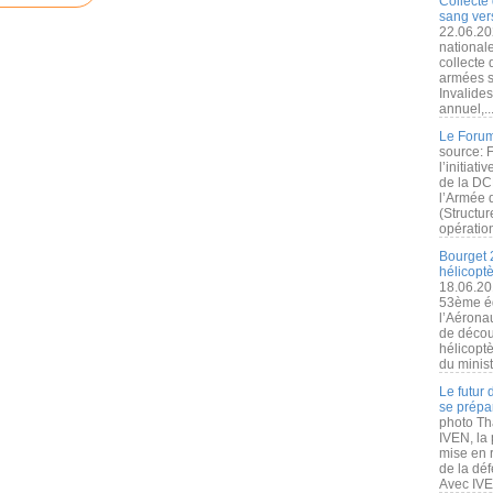
Collecte 
sang vers
22.06.20
nationale
collecte
armées s
Invalide
annuel,..
Le Forum
source: 
l’initiat
de la DC
l’Armée 
(Structur
opération
Bourget 
hélicopt
18.06.20
53ème éd
l’Aérona
de découv
hélicopt
du minist
Le futur
se prépa
photo Th
IVEN, la 
mise en r
de la dé
Avec IVEN