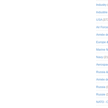
Industry
Industrie
USA
(37
Air Force
Armée de
Europe 
Marine N
Navy
(21
Aerospa
Russia 
Armée de 
Russia
(
Russie
(
NATO - 