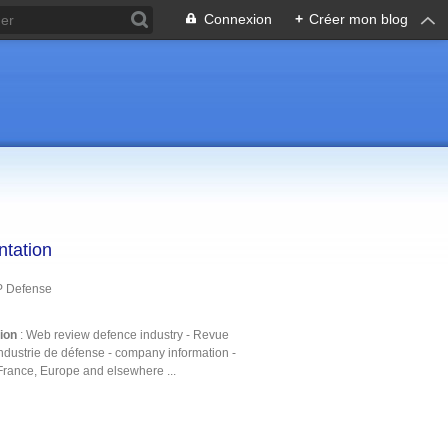
Connexion
+
Créer mon blog
ntation
P Defense
tion
: Web review defence industry - Revue
ndustrie de défense - company information -
France, Europe and elsewhere ...