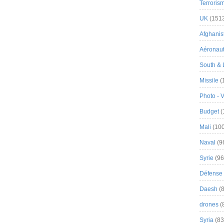
Terroris
UK
(151
Afghanist
Aéronau
South & 
Missile
(
Photo - 
Budget
(
Mali
(100
Naval
(9
Syrie
(96
Défense 
Daesh
(8
drones
(
Syria
(83