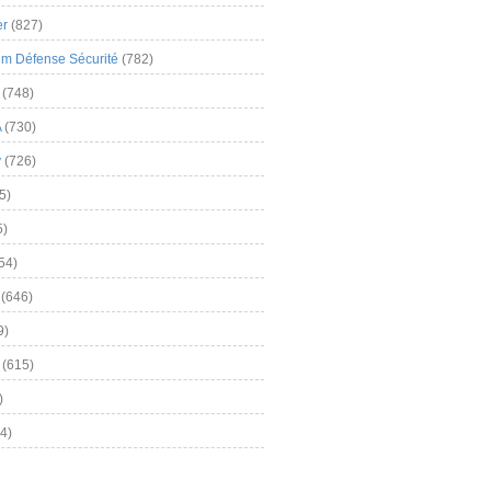
er
(827)
m Défense Sécurité
(782)
(748)
A
(730)
y
(726)
5)
5)
54)
(646)
9)
(615)
)
4)