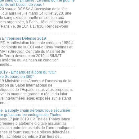
de sang du 14 juillet : Le sang donné pour le
é, ils ont besoin de vous !
20 source DCSSA À l'occasion de la fête
, qui aura lieu le mardi 14 juillet 2020, une
 de sang exceptionnelle en soutien aux
era organisée, à Paris, Hôtel national des
s Paris 7e, de 10h à 17h30. Rendez-vous
.
 Entreprises Défense 2019
FED Manifestation biennale créée en 1989 à
ive conjointe de la CCI Val-d’Oise/ Yvelines et
MAT (Direction Centrale du Matériel de
de Terre) devenue en 2010 la SIMMT
e Intégrée du Maintien en condition
nelle...
2019 - Embarquez à bord du futur
ère Guépard en 360°
19 Ministère des Armées A l’occasion de la
ition du Salon International de
utique et de l’Espace, nous vous proposons
rir la maquette grandeur réelle du futur
ère interarmées léger, exposée sur le stand
ère...
 de la supply chain aéronautique sécurisée
re grâce aux technologies de Thales
ales 17 juin 2019 CP Thales Thales lance
première plateforme digitale assurant la
elation entre industriels de l’aéronautique et
fense et fournisseurs de pièces détachées.
, l’acheteur bénéficie d’un tiers de...