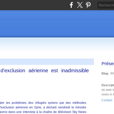
Prése
d'exclusion aérienne est inadmissible
Blog
: R
Descrip
du web i
news in 
Contact
gler les problèmes des réfugiés syriens par des méthodes
exclusion aérienne en Syrie, a déclaré vendredi le ministre
Lavrov dans une interview à la chaîne de télévision Sky News