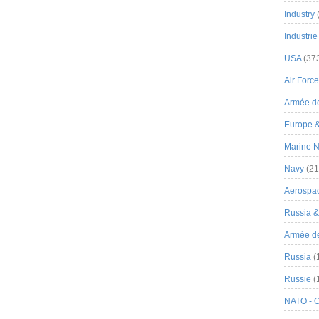
Industry
Industrie
USA
(37
Air Force
Armée de
Europe 
Marine N
Navy
(21
Aerospa
Russia 
Armée de 
Russia
(
Russie
(
NATO - 