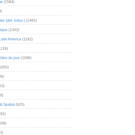
me
(1584)
3)
an (def. indus.)
(1465)
tique
(1342)
Latin America
(1182)
1126)
Video du jour
(1096)
1055)
9)
63)
0)
& Spatial
(925)
92)
838)
3)