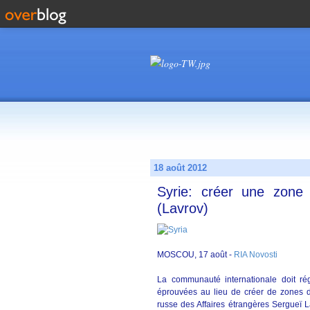
18 août 2012
Syrie: créer une zone 
(Lavrov)
MOSCOU, 17 août -
RIA Novosti
La communauté internationale doit ré
éprouvées au lieu de créer de zones d'
russe des Affaires étrangères Sergueï 