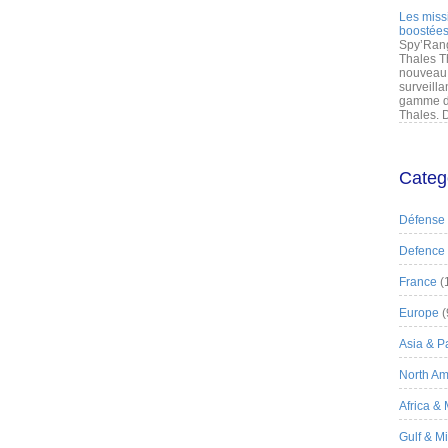
Les miss
boostées
Spy’Rang
Thales T
nouveau 
surveilla
gamme de
Thales. D
Categ
Défense
Defence
France
(
Europe
(
Asia & Pa
North Am
Africa &
Gulf & M