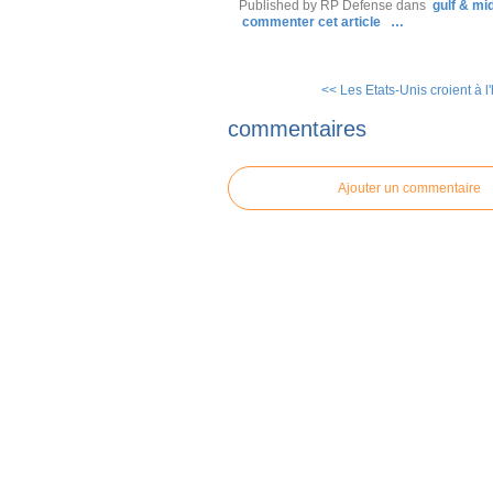
Published by RP Defense
dans
gulf & mi
commenter cet article
…
<< Les Etats-Unis croient à l
commentaires
Ajouter un commentaire