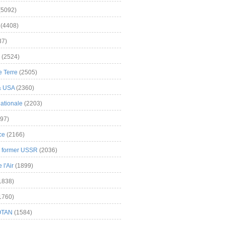
(5092)
(4408)
37)
(2524)
 Terre
(2505)
& USA
(2360)
ationale
(2203)
97)
ce
(2166)
& former USSR
(2036)
l'Air
(1899)
1838)
1760)
OTAN
(1584)