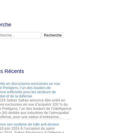
rche
es Récents
ntre en discussions exclusives en vue
r Preligens, l’un des leaders de
gence artificielle pour les secteurs de
tial et de la défense
2024 Safran Safran annonce être entré en
ons exclusives en vue d’acquérir 100 % du
e Preligens, l’un des leaders de l’intelligence
lle (IA) dédiée aux industries de l’aérospatial
défense, pour une valeur d’entreprise...
ance son système de lutte anti-drones
 18 juin 2024 À l’occasion du salon
ry 2024, Safran Electronics & Defense a