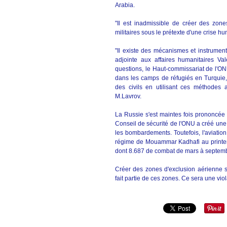
Arabia.
"Il est inadmissible de créer des zon
militaires sous le prétexte d'une crise hu
"Il existe des mécanismes et instrument
adjointe aux affaires humanitaires Va
questions, le Haut-commissariat de l'ON
dans les camps de réfugiés en Turquie, e
des civils en utilisant ces méthodes a
M.Lavrov.
La Russie s'est maintes fois prononcée c
Conseil de sécurité de l'ONU a créé une 
les bombardements. Toutefois, l'aviation 
régime de Mouammar Kadhafi au printemp
dont 8.687 de combat de mars à septem
Créer des zones d'exclusion aérienne sign
fait partie de ces zones. Ce sera une viol