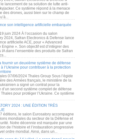
e lancement de sa solution de lutte anti-
kyjacker. Ce système répond à la menace
te des drones, aussi bien sur le champ de
u’à...
nce son intelligence artificielle embarquée
 19 juin 2024 À l’occasion du salon
ry 2024, Safran Electronics & Defense lance
gence artificielle ACE, pour « Advanced
 Engine ». Son objectif est d’intégrer des
s IA dans l’ensemble des produits de Safran
cs...
a fournir un deuxième système de défense
à l’Ukraine pour contribuer à la protection
rritoire
ales 07/06/2024 Thales Group Sous l’égide
ère des Armées français, le ministère de la
ukrainien a signé un contrat pour la
re d’un second système complet de défense
 Thales pour protéger l’Ukraine. Ce système
ORY 2024 : UNE ÉDITION TRÈS
UE
7 éditions, le salon Eurosatory accompagne
tions mondiales du secteur de la Défense et
curité. Notre décennie est marquée par une
ion de l’histoire et l’instauration progressive
el ordre mondial. Ainsi, dans un...