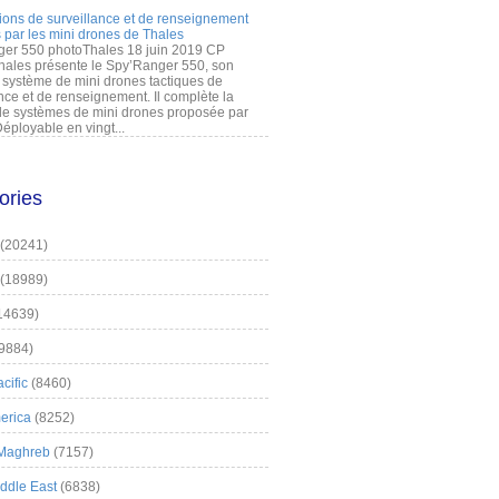
ions de surveillance et de renseignement
 par les mini drones de Thales
er 550 photoThales 18 juin 2019 CP
hales présente le Spy’Ranger 550, son
système de mini drones tactiques de
nce et de renseignement. Il complète la
 systèmes de mini drones proposée par
éployable en vingt...
ories
(20241)
(18989)
14639)
9884)
cific
(8460)
erica
(8252)
 Maghreb
(7157)
iddle East
(6838)