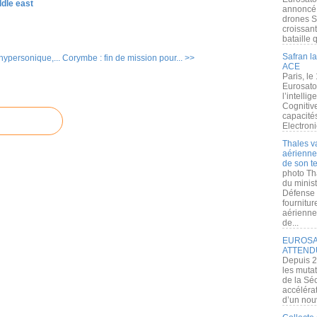
ddle east
annoncé l
drones S
croissan
bataille q
Safran la
'hypersonique,...
Corymbe : fin de mission pour... >>
ACE
Paris, le
Eurosato
l’intelli
Cognitive
capacité
Electroni
Thales v
aérienne 
de son te
photo Th
du minist
Défense 
fournitu
aérienne
de...
EUROSAT
ATTEND
Depuis 2
les muta
de la Sé
accélérat
d’un nouv