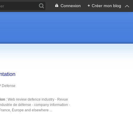
Connexion
+
Créer mon blog
ntation
P Defense
tion
: Web review defence industry - Revue
ndustrie de défense - company information -
France, Europe and elsewhere ...