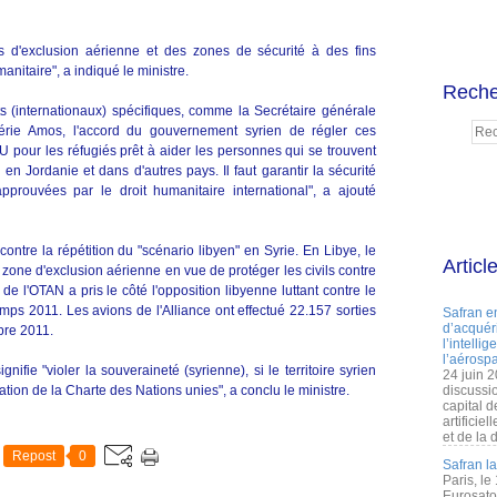
es d'exclusion aérienne et des zones de sécurité à des fins
manitaire", a indiqué le ministre.
Reche
s (internationaux) spécifiques, comme la Secrétaire générale
lérie Amos, l'accord du gouvernement syrien de régler ces
U pour les réfugiés prêt à aider les personnes qui se trouvent
n Jordanie et dans d'autres pays. Il faut garantir la sécurité
pprouvées par le droit humanitaire international", a ajouté
ontre la répétition du "scénario libyen" en Syrie. En Libye, le
Articl
zone d'exclusion aérienne en vue de protéger les civils contre
de l'OTAN a pris le côté l'opposition libyenne luttant contre le
s 2011. Les avions de l'Alliance ont effectué 22.157 sorties
Safran e
d’acquéri
bre 2011.
l’intelli
l’aérospa
ifie "violer la souveraineté (syrienne), si le territoire syrien
24 juin 
ation de la Charte des Nations unies", a conclu le ministre.
discussi
capital d
artificie
et de la 
Repost
0
Safran l
Paris, le
Eurosato