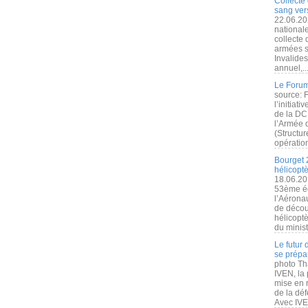
Collecte 
sang vers
22.06.20
nationale
collecte
armées s
Invalide
annuel,..
Le Forum
source: 
l’initiat
de la DC
l’Armée 
(Structur
opération
Bourget 
hélicopt
18.06.20
53ème éd
l’Aérona
de découv
hélicopt
du minist
Le futur
se prépa
photo Th
IVEN, la 
mise en r
de la dé
Avec IVEN