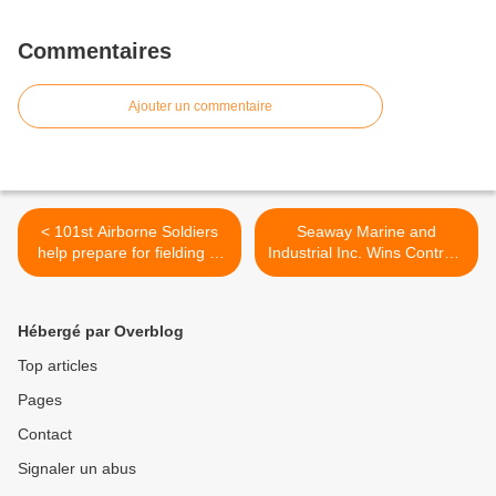
Commentaires
Ajouter un commentaire
< 101st Airborne Soldiers
Seaway Marine and
help prepare for fielding of
Industrial Inc. Wins Contract
upgraded howitzer
to Refit HMCS Athabaskan
>
Hébergé par Overblog
Top articles
Pages
Contact
Signaler un abus