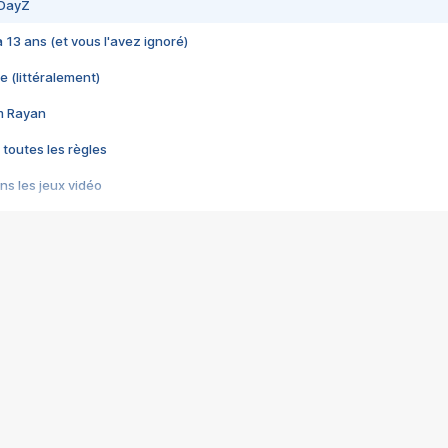
 DayZ
 a 13 ans (et vous l'avez ignoré)
e (littéralement)
im Rayan
 toutes les règles
s les jeux vidéo
us choquant de Rockstar ? - Le scandale BULLY
e plus moche de Steam
du RÊVE tourne au CAUCHEMAR
pendant 8 heures
it… à tort
umiliés par un jeu vidéo
ire - Final Fantasy 8