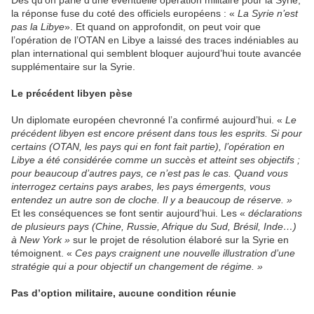
Dès qu’on parle d’une éventuelle opération militaire pour la Syrie,
la réponse fuse du coté des officiels européens : «
La Syrie n’est
pas la Libye
». Et quand on approfondit, on peut voir que
l’opération de l’OTAN en Libye a laissé des traces indéniables au
plan international qui semblent bloquer aujourd’hui toute avancée
supplémentaire sur la Syrie.
Le précédent libyen pèse
Un diplomate européen chevronné l’a confirmé aujourd’hui. «
Le
précédent libyen est encore présent dans tous les esprits. Si pour
certains (OTAN, les pays qui en font fait partie), l’opération en
Libye a été considérée comme un succès et atteint ses objectifs ;
pour beaucoup d’autres pays, ce n’est pas le cas. Quand vous
interrogez certains pays arabes, les pays émergents, vous
entendez un autre son de cloche. Il y a beaucoup de réserve. »
Et les conséquences se font sentir aujourd’hui. Les «
déclarations
de plusieurs pays (Chine, Russie, Afrique du Sud, Brésil, Inde…)
à New York »
sur le projet de résolution élaboré sur la Syrie en
témoignent. «
Ces pays craignent une nouvelle illustration d’une
stratégie qui a pour objectif un changement de régime. »
Pas d’option militaire, aucune condition réunie