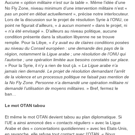
Aucune «
option militaire n’est sur la table
». Même l’idée d’une
No Fly Zone, niveau minimum d’une intervention militaire n’est «
pas un point en débat actuellement
», précise notre interlocuteur.
Lors de la discussion sur le projet de résolution Syrie à l’ONU, ce
point ne figurait d’ailleurs, «
à aucun moment
» dans le projet, ni
«
n’a été envisagé
». D’ailleurs au niveau politique, aucune
condition présente dans la situation libyenne ne se trouve
remplie. Pour la Libye, «
il y avait eu de claires conditions posées
au niveau du Conseil européen : une demande des pays de la
région, notamment la Ligue arabe ; une résolution de l’ONU qui
l’autorise ; une opération limitée aux besoins constatés sur place
.
» Pour la Syrie, il n’y a rien de tout çà. «
La Ligue arabe n’a
jamais rien demandé. Le projet de résolution demandant l’arrêt
de la violence et un processus politique ne faisait pas mention de
la No Fly Zone. Personne n’a demandé une opération militaire ni
demandé l’utilisation de moyens militaires
. » Bref, fermez le
ban…
Le mot OTAN tabou
Et même le mot OTAN devient tabou au plan diplomatique. Si
l’UE a ainsi annoncé des «
contacts réguliers
» avec la Ligue
Arabe et des «
concertations
quotidiennes
» avec les Etats-Unis,
en revanche, elle refuse tout contact avec l’OTAN. «
Nous