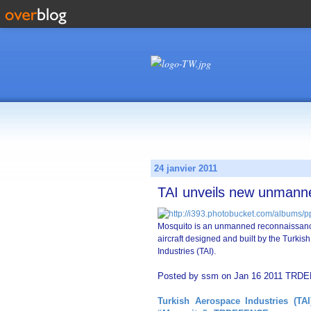
24 janvier 2011
TAI unveils new unmanne
Mosquito is an unmanned reconnaissan
aircraft designed and built by the Turki
Industries (TAI).
Posted by ssm on Jan 16 2011 TR
Turkish Aerospace Industries (T