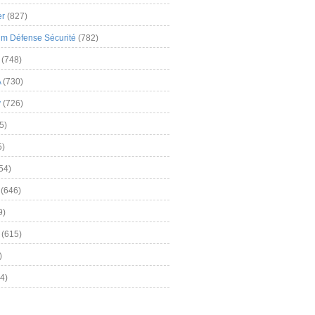
er
(827)
m Défense Sécurité
(782)
(748)
A
(730)
y
(726)
5)
5)
54)
(646)
9)
(615)
)
4)