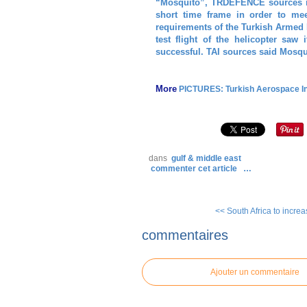
“Mosquito”, TRDEFENCE sources re
short time frame in order to mee
requirements of the Turkish Armed 
test flight of the helicopter saw
successful. TAI sources said Mosqui
More
PICTURES: Turkish Aerospace In
dans
gulf & middle east
commenter cet article
…
<< South Africa to increase
commentaires
Ajouter un commentaire