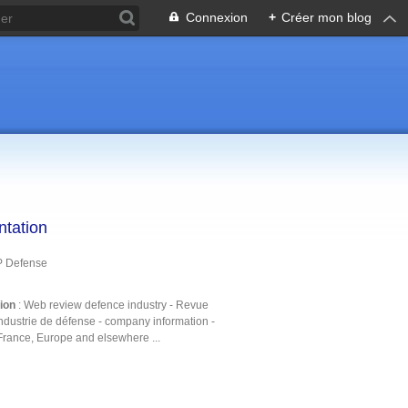
Connexion
+
Créer mon blog
ntation
P Defense
tion
: Web review defence industry - Revue
ndustrie de défense - company information -
France, Europe and elsewhere ...