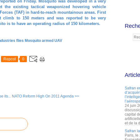
ported on Friday. Mosquito was developed in a very
t the existing tactical weaponized hovering vehicle
Forces (TAF) in hard-to-reach mountainous areas. First
 it climb to 150 meters and was reported to be very
to is to have an operating radius of 150 kilometers.
Reche
dustries flies Mosquito armed UAV
Repost
0
Articl
Safran e
d’acquéri
 its...
NATO Reform High On 2011 Agenda >>
l’intelli
l’aérospa
24 juin 
discussi
capital d
artificie
et de la 
Safran l
Paris, le
Eurosato