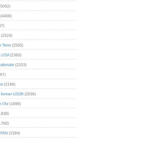
(5092)
(4408)
37)
(2524)
 Terre
(2505)
& USA
(2360)
ationale
(2203)
97)
ce
(2166)
& former USSR
(2036)
l'Air
(1899)
1838)
1760)
OTAN
(1584)