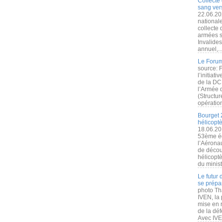
Collecte 
sang vers
22.06.20
nationale
collecte
armées s
Invalide
annuel,..
Le Forum
source: 
l’initiat
de la DC
l’Armée 
(Structur
opération
Bourget 
hélicopt
18.06.20
53ème éd
l’Aérona
de découv
hélicopt
du minist
Le futur
se prépa
photo Th
IVEN, la 
mise en r
de la dé
Avec IVEN