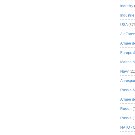
Industry
Industrie
USA
(37
Air Force
Armée de
Europe 
Marine N
Navy
(21
Aerospa
Russia 
Armée de 
Russia
(
Russie
(
NATO - 