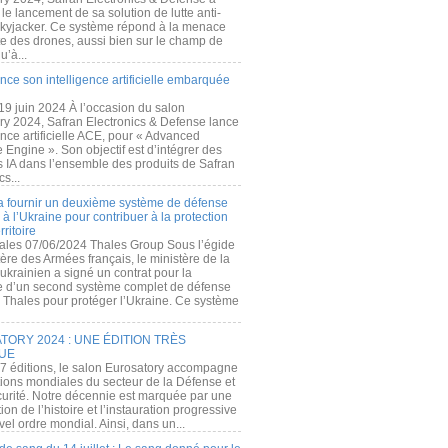
e lancement de sa solution de lutte anti-
kyjacker. Ce système répond à la menace
te des drones, aussi bien sur le champ de
u’à...
nce son intelligence artificielle embarquée
 19 juin 2024 À l’occasion du salon
ry 2024, Safran Electronics & Defense lance
gence artificielle ACE, pour « Advanced
 Engine ». Son objectif est d’intégrer des
s IA dans l’ensemble des produits de Safran
cs...
a fournir un deuxième système de défense
à l’Ukraine pour contribuer à la protection
rritoire
ales 07/06/2024 Thales Group Sous l’égide
ère des Armées français, le ministère de la
ukrainien a signé un contrat pour la
re d’un second système complet de défense
 Thales pour protéger l’Ukraine. Ce système
ORY 2024 : UNE ÉDITION TRÈS
UE
7 éditions, le salon Eurosatory accompagne
tions mondiales du secteur de la Défense et
curité. Notre décennie est marquée par une
ion de l’histoire et l’instauration progressive
el ordre mondial. Ainsi, dans un...