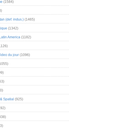
me
(1584)
3)
an (def. indus.)
(1465)
tique
(1342)
Latin America
(1182)
1126)
Video du jour
(1096)
1055)
9)
63)
0)
& Spatial
(925)
92)
838)
3)