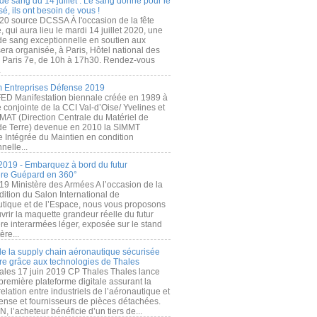
de sang du 14 juillet : Le sang donné pour le
é, ils ont besoin de vous !
20 source DCSSA À l'occasion de la fête
, qui aura lieu le mardi 14 juillet 2020, une
 de sang exceptionnelle en soutien aux
era organisée, à Paris, Hôtel national des
s Paris 7e, de 10h à 17h30. Rendez-vous
.
 Entreprises Défense 2019
FED Manifestation biennale créée en 1989 à
ive conjointe de la CCI Val-d’Oise/ Yvelines et
MAT (Direction Centrale du Matériel de
de Terre) devenue en 2010 la SIMMT
e Intégrée du Maintien en condition
nelle...
2019 - Embarquez à bord du futur
ère Guépard en 360°
19 Ministère des Armées A l’occasion de la
ition du Salon International de
utique et de l’Espace, nous vous proposons
rir la maquette grandeur réelle du futur
ère interarmées léger, exposée sur le stand
ère...
 de la supply chain aéronautique sécurisée
re grâce aux technologies de Thales
ales 17 juin 2019 CP Thales Thales lance
première plateforme digitale assurant la
elation entre industriels de l’aéronautique et
fense et fournisseurs de pièces détachées.
, l’acheteur bénéficie d’un tiers de...