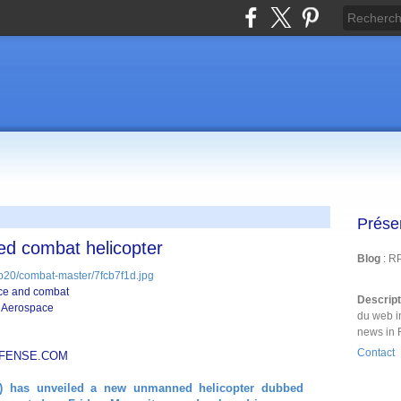
Prése
d combat helicopter
Blog
: R
ce and combat
Descrip
sh Aerospace
du web i
news in 
Contact
DEFENSE.COM
AI) has unveiled a new unmanned helicopter dubbed