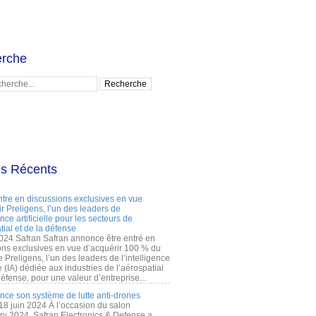
rche
es Récents
ntre en discussions exclusives en vue
r Preligens, l’un des leaders de
gence artificielle pour les secteurs de
tial et de la défense
2024 Safran Safran annonce être entré en
ons exclusives en vue d’acquérir 100 % du
e Preligens, l’un des leaders de l’intelligence
lle (IA) dédiée aux industries de l’aérospatial
défense, pour une valeur d’entreprise...
ance son système de lutte anti-drones
 18 juin 2024 À l’occasion du salon
ry 2024, Safran Electronics & Defense a