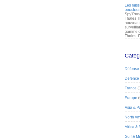
Les miss
boostées
Spy’Rang
Thales T
nouveau 
surveilla
gamme de
Thales. D
Categ
Défense
Defence
France
(
Europe
(
Asia & Pa
North Am
Africa &
Gulf & M