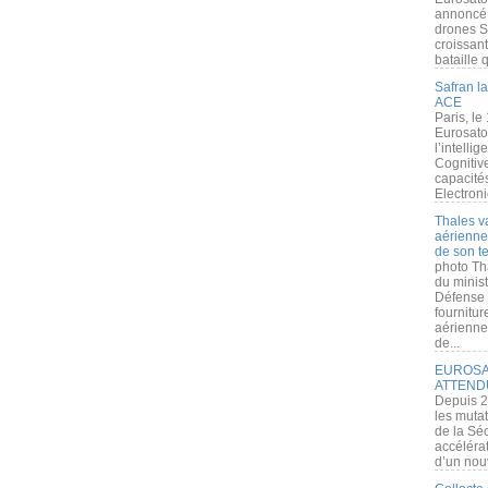
annoncé l
drones S
croissan
bataille q
Safran la
ACE
Paris, le
Eurosato
l’intelli
Cognitive
capacité
Electroni
Thales v
aérienne 
de son te
photo Th
du minist
Défense 
fournitu
aérienne
de...
EUROSAT
ATTEND
Depuis 2
les muta
de la Sé
accélérat
d’un nouv