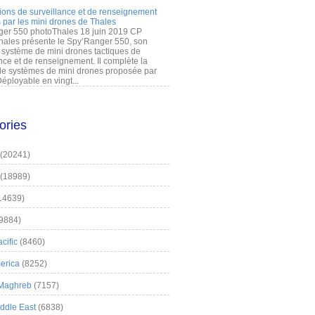
ions de surveillance et de renseignement
 par les mini drones de Thales
er 550 photoThales 18 juin 2019 CP
hales présente le Spy’Ranger 550, son
système de mini drones tactiques de
nce et de renseignement. Il complète la
 systèmes de mini drones proposée par
éployable en vingt...
ories
(20241)
(18989)
14639)
9884)
cific
(8460)
erica
(8252)
 Maghreb
(7157)
iddle East
(6838)