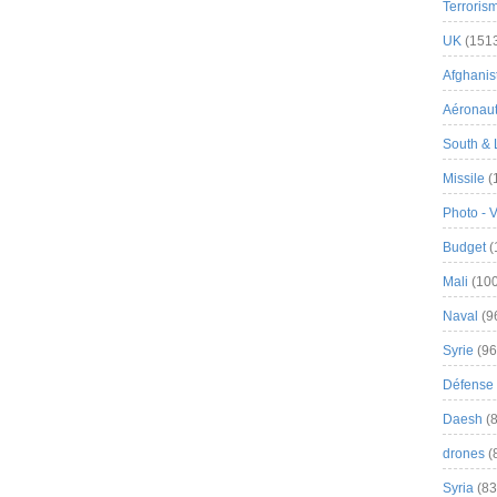
Terroris
UK
(151
Afghanist
Aéronau
South & 
Missile
(
Photo - 
Budget
(
Mali
(100
Naval
(9
Syrie
(96
Défense 
Daesh
(8
drones
(
Syria
(83