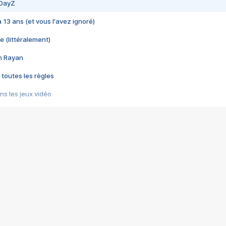
 DayZ
 a 13 ans (et vous l'avez ignoré)
e (littéralement)
im Rayan
 toutes les règles
s les jeux vidéo
us choquant de Rockstar ? - Le scandale BULLY
e plus moche de Steam
du RÊVE tourne au CAUCHEMAR
pendant 8 heures
it… à tort
umiliés par un jeu vidéo
ire - Final Fantasy 8