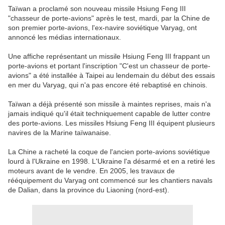
Taïwan a proclamé son nouveau missile Hsiung Feng III
"chasseur de porte-avions" après le test, mardi, par la Chine de
son premier porte-avions, l'ex-navire soviétique Varyag, ont
annoncé les médias internationaux.
Une affiche représentant un missile Hsiung Feng III frappant un
porte-avions et portant l'inscription "C'est un chasseur de porte-
avions" a été installée à Taipei au lendemain du début des essais
en mer du Varyag, qui n'a pas encore été rebaptisé en chinois.
Taïwan a déjà présenté son missile à maintes reprises, mais n'a
jamais indiqué qu'il était techniquement capable de lutter contre
des porte-avions. Les missiles Hsiung Feng III équipent plusieurs
navires de la Marine taïwanaise.
La Chine a racheté la coque de l'ancien porte-avions soviétique
lourd à l'Ukraine en 1998. L'Ukraine l'a désarmé et en a retiré les
moteurs avant de le vendre. En 2005, les travaux de
rééquipement du Varyag ont commencé sur les chantiers navals
de Dalian, dans la province du Liaoning (nord-est).