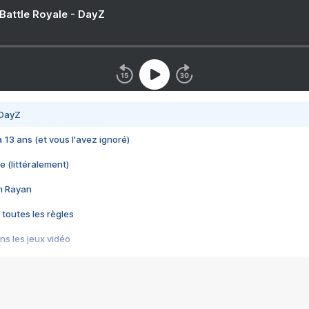
 Battle Royale - DayZ
 DayZ
 a 13 ans (et vous l'avez ignoré)
e (littéralement)
im Rayan
 toutes les règles
s les jeux vidéo
us choquant de Rockstar ? - Le scandale BULLY
e plus moche de Steam