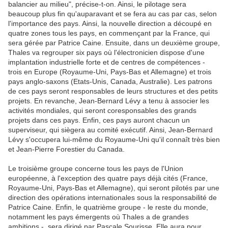
balancier au milieu", précise-t-on. Ainsi, le pilotage sera
beaucoup plus fin qu'auparavant et se fera au cas par cas, selon
l'importance des pays. Ainsi, la nouvelle direction a découpé en
quatre zones tous les pays, en commençant par la France, qui
sera gérée par Patrice Caine. Ensuite, dans un deuxième groupe,
Thales va regrouper six pays où l'électronicien dispose d'une
implantation industrielle forte et de centres de compétences -
trois en Europe (Royaume-Uni, Pays-Bas et Allemagne) et trois
pays anglo-saxons (Etats-Unis, Canada, Australie). Les patrons
de ces pays seront responsables de leurs structures et des petits
projets. En revanche, Jean-Bernard Lévy a tenu à associer les
activités mondiales, qui seront coresponsables des grands
projets dans ces pays. Enfin, ces pays auront chacun un
superviseur, qui siègera au comité exécutif. Ainsi, Jean-Bernard
Lévy s'occupera lui-même du Royaume-Uni qu'il connaît très bien
et Jean-Pierre Forestier du Canada.
Le troisième groupe concerne tous les pays de l'Union
européenne, à l'exception des quatre pays déjà cités (France,
Royaume-Uni, Pays-Bas et Allemagne), qui seront pilotés par une
direction des opérations internationales sous la responsabilité de
Patrice Caine. Enfin, le quatrième groupe - le reste du monde,
notamment les pays émergents où Thales a de grandes
ambitions -, sera dirigé par Pascale Sourisse. Elle aura pour