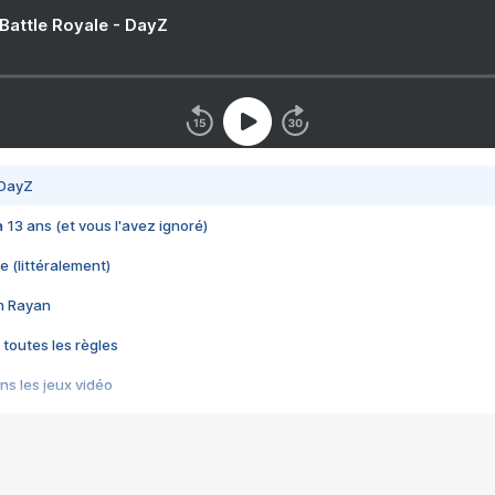
 Battle Royale - DayZ
 DayZ
 a 13 ans (et vous l'avez ignoré)
e (littéralement)
im Rayan
 toutes les règles
s les jeux vidéo
us choquant de Rockstar ? - Le scandale BULLY
e plus moche de Steam