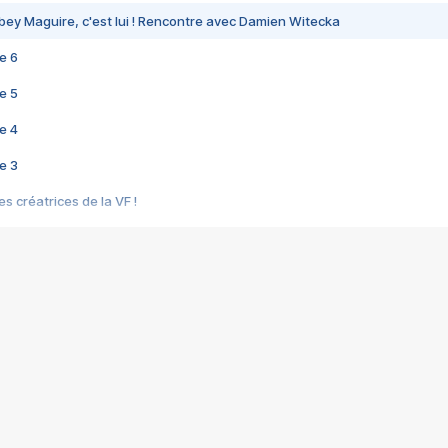
bey Maguire, c'est lui ! Rencontre avec Damien Witecka
e 6
e 5
e 4
e 3
s créatrices de la VF !
e 2
e 1
e Mektoub My Love arrive enfin ! Rencontre avec Shaïn Boumedine et Sal
i : après Toni en famille
elle réalise le bouleversant Dites lui que je l'aime
ais ! Rencontre autour de Vie privée de Rebecca Zlotowski