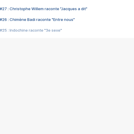
#27 : Christophe Willem raconte "Jacques a dit"
#26 : Chimène Badi raconte "Entre nous"
#25 : Indochine raconte "3e sexe"
#24 : Zaho raconte "C'est chelou"
#23 : Patrick Bruel raconte "Au café des délices"
#22 : Kyo raconte "Le chemin"
#21 : Nolwenn Leroy raconte "Cassé"
#20 : Patrick Hernandez raconte "Born to be alive"
#19 : Lorie raconte "Près de moi"
#18 : Michael Jones raconte "A nos actes manqués" (avec Jean-Jacque
#17 : Khaled raconte "Aïcha"
#16 : Corneille raconte "Parce qu'on vient de loin"