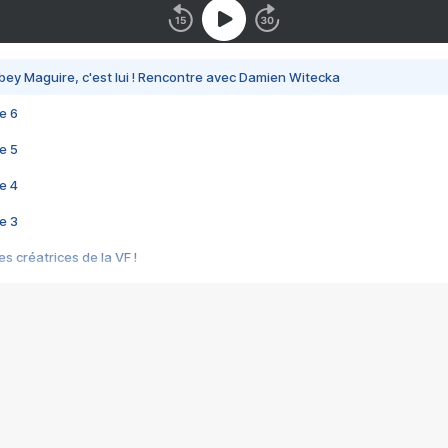
bey Maguire, c'est lui ! Rencontre avec Damien Witecka
e 6
e 5
e 4
e 3
s créatrices de la VF !
e 2
e 1
e Mektoub My Love arrive enfin ! Rencontre avec Shaïn Boumedine et Sal
i : après Toni en famille
elle réalise le bouleversant Dites lui que je l'aime