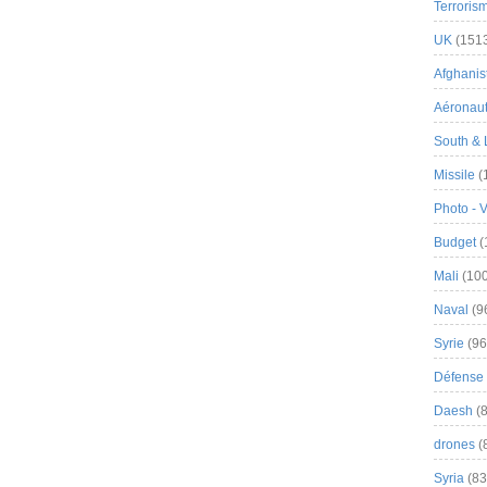
Terroris
UK
(151
Afghanist
Aéronau
South & 
Missile
(
Photo - 
Budget
(
Mali
(100
Naval
(9
Syrie
(96
Défense 
Daesh
(8
drones
(
Syria
(83