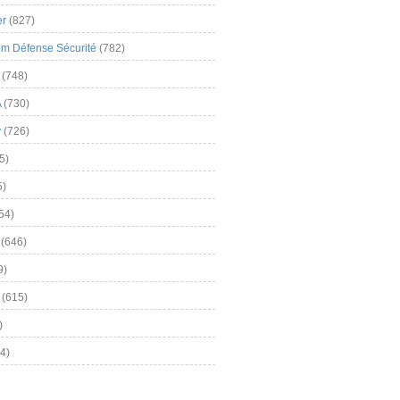
er
(827)
m Défense Sécurité
(782)
(748)
A
(730)
y
(726)
5)
5)
54)
(646)
9)
(615)
)
4)