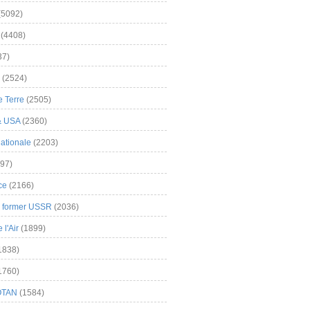
(5092)
(4408)
37)
(2524)
 Terre
(2505)
& USA
(2360)
ationale
(2203)
97)
ce
(2166)
& former USSR
(2036)
l'Air
(1899)
1838)
1760)
OTAN
(1584)