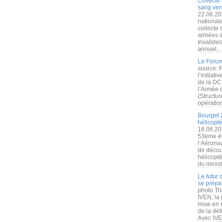
Collecte 
sang vers
22.06.20
nationale
collecte
armées s
Invalide
annuel,..
Le Forum
source: 
l’initiat
de la DC
l’Armée 
(Structur
opération
Bourget 
hélicopt
18.06.20
53ème éd
l’Aérona
de découv
hélicopt
du minist
Le futur
se prépa
photo Th
IVEN, la 
mise en r
de la dé
Avec IVEN