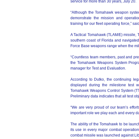
service for more than 30 years, July 20.
“Although the Tomahawk weapon system
demonstrate the mission and operation
training for our fleet operating force,
A Tactical Tomahawk (TLAM/E) missile, 
southern coast of Florida and navigated 
Force Base weapons range when the mi
“Countless team members, past and prese
the Tomahawk Weapons System Program,
manager for Test and Evaluation.
According to Dutko, the continuing lega
displayed during the milestone test w
Tomahawk Weapons Control System (TTW
Preliminary data indicates that all test o
“We are very proud of our team’s effort
important role we play each and every day
The ability of the Tomahawk to be laun
its use in every major combat operation
combat missile was launched against Li