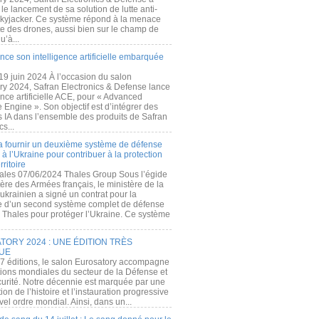
e lancement de sa solution de lutte anti-
kyjacker. Ce système répond à la menace
te des drones, aussi bien sur le champ de
u’à...
nce son intelligence artificielle embarquée
 19 juin 2024 À l’occasion du salon
ry 2024, Safran Electronics & Defense lance
gence artificielle ACE, pour « Advanced
 Engine ». Son objectif est d’intégrer des
s IA dans l’ensemble des produits de Safran
cs...
a fournir un deuxième système de défense
à l’Ukraine pour contribuer à la protection
rritoire
ales 07/06/2024 Thales Group Sous l’égide
ère des Armées français, le ministère de la
ukrainien a signé un contrat pour la
re d’un second système complet de défense
 Thales pour protéger l’Ukraine. Ce système
ORY 2024 : UNE ÉDITION TRÈS
UE
7 éditions, le salon Eurosatory accompagne
tions mondiales du secteur de la Défense et
curité. Notre décennie est marquée par une
ion de l’histoire et l’instauration progressive
el ordre mondial. Ainsi, dans un...