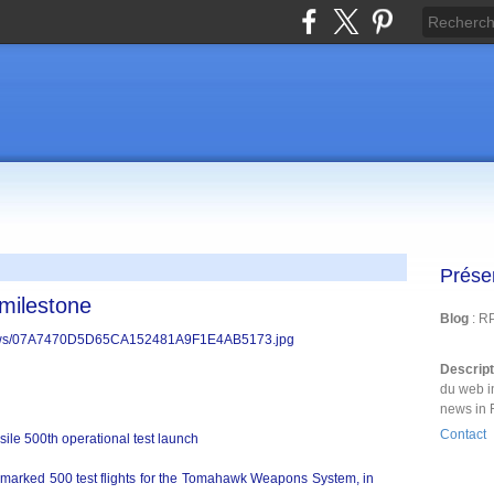
Prése
milestone
Blog
: R
Descrip
du web i
news in 
Contact
e 500th operational test launch
arked 500 test flights for the Tomahawk Weapons System, in