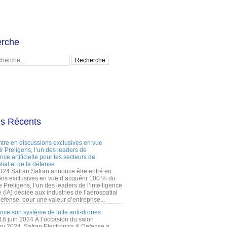
rche
es Récents
ntre en discussions exclusives en vue
r Preligens, l’un des leaders de
gence artificielle pour les secteurs de
tial et de la défense
2024 Safran Safran annonce être entré en
ons exclusives en vue d’acquérir 100 % du
e Preligens, l’un des leaders de l’intelligence
lle (IA) dédiée aux industries de l’aérospatial
défense, pour une valeur d’entreprise...
ance son système de lutte anti-drones
 18 juin 2024 À l’occasion du salon
ry 2024, Safran Electronics & Defense a