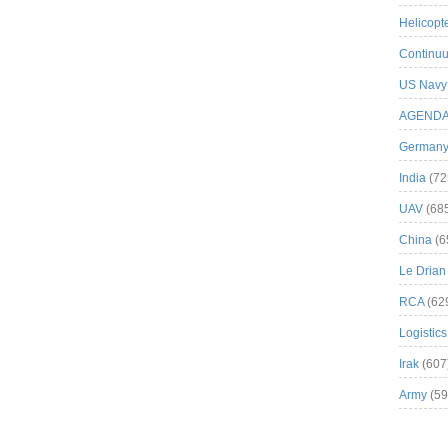
Helicopt
Continuu
US Navy
AGEND
German
India
(72
UAV
(68
China
(6
Le Drian
RCA
(62
Logistics
Irak
(607
Army
(59