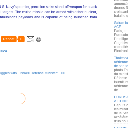
annoncé l
 Navy’s premier, precision strike stand-off weapon for attack
drones S
croissan
 targets. The cruise missile can be armed with either nuclear,
bataille q
submunitions payloads and is capable of being launched from
Safran la
ACE
Paris, le
Eurosato
l’intelli
Repost
0
Cognitive
capacité
Electroni
erica
Thales v
aérienne 
de son te
photo Th
ggles with...
Israeli Defense Minister:... >>
du minist
Défense 
fournitu
aérienne
de...
EUROSAT
ATTEND
Depuis 2
les muta
de la Sé
accélérat
d’un nouv