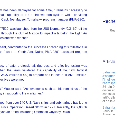
 has been deployed for some time, it remains necessary to
al capability of the entire weapon system while providing
” said Capt. Joe Mauser, Tomahawk program manager (PMA-280).
Reche
T-7520, was launched from the USS Normandy (CG -60) off the
through the Gulf of Mexico to impact a target in the Eglin Air
lestone was reached.
nt, contributed to the successes preceding this milestone in
” said Lt. Cmdr. Alex Dutko, PMA-280’s assistant program
Articl
cy of safe, professional, rigorous, and effective testing was
hen the team validated the capability of the new Tactical
Safran e
CS version 5.4.0) to prepare and launch a TLAM/E missile.
d’acquéri
bjectives were met.
l’intelli
l’aérospa
24 juin 
s,” Mauser said. “Achievements such as this remind us of the
discussi
 in supporting the warfighter.”
capital d
artificie
et de la 
ched from over 140 U.S. Navy ships and submarines has led to
 since Operation Desert Storm in 1991. Recently, the 2,000th
Safran l
Paris, le
byan air defenses during Operation Odyssey Dawn.
Eurosato