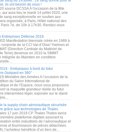
de sang du 14 juillet : Le sang donné pour le
é, ils ont besoin de vous !
20 source DCSSA À l'occasion de la fête
, qui aura lieu le mardi 14 juillet 2020, une
 de sang exceptionnelle en soutien aux
era organisée, à Paris, Hôtel national des
s Paris 7e, de 10h à 17h30. Rendez-vous
.
 Entreprises Défense 2019
FED Manifestation biennale créée en 1989 à
ive conjointe de la CCI Val-d’Oise/ Yvelines et
MAT (Direction Centrale du Matériel de
de Terre) devenue en 2010 la SIMMT
e Intégrée du Maintien en condition
nelle...
2019 - Embarquez à bord du futur
ère Guépard en 360°
19 Ministère des Armées A l’occasion de la
ition du Salon International de
utique et de l’Espace, nous vous proposons
rir la maquette grandeur réelle du futur
ère interarmées léger, exposée sur le stand
ère...
 de la supply chain aéronautique sécurisée
re grâce aux technologies de Thales
ales 17 juin 2019 CP Thales Thales lance
première plateforme digitale assurant la
elation entre industriels de l’aéronautique et
fense et fournisseurs de pièces détachées.
, l’acheteur bénéficie d’un tiers de...