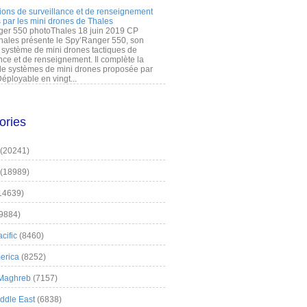
ions de surveillance et de renseignement
 par les mini drones de Thales
er 550 photoThales 18 juin 2019 CP
hales présente le Spy’Ranger 550, son
système de mini drones tactiques de
nce et de renseignement. Il complète la
 systèmes de mini drones proposée par
éployable en vingt...
ories
(20241)
(18989)
14639)
9884)
cific
(8460)
erica
(8252)
 Maghreb
(7157)
iddle East
(6838)