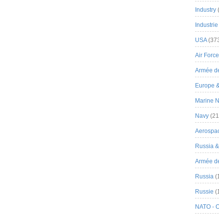
Industry
Industrie
USA
(37
Air Force
Armée de
Europe 
Marine N
Navy
(21
Aerospa
Russia 
Armée de 
Russia
(
Russie
(
NATO - 