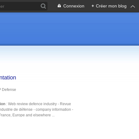
Connexion
+
Créer mon blog
ntation
P Defense
tion
: Web review defence industry - Revue
ndustrie de défense - company information -
France, Europe and elsewhere ...