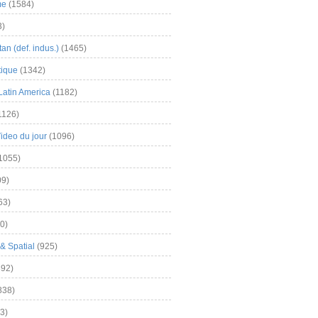
me
(1584)
3)
an (def. indus.)
(1465)
tique
(1342)
Latin America
(1182)
1126)
Video du jour
(1096)
1055)
9)
63)
0)
& Spatial
(925)
92)
838)
3)