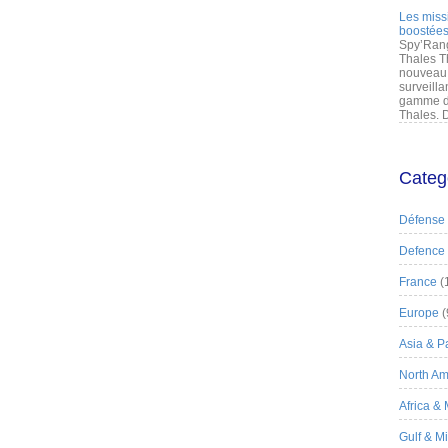
Les miss
boostées
Spy’Rang
Thales T
nouveau 
surveilla
gamme de
Thales. D
Categ
Défense
Defence
France
(
Europe
(
Asia & Pa
North Am
Africa &
Gulf & M