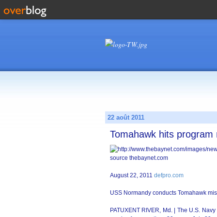
22 août 2011
Tomahawk hits program 
source thebaynet.com
August 22, 2011
defpro.com
USS Normandy conducts Tomahawk missil
PATUXENT RIVER, Md. | The U.S. Navy m