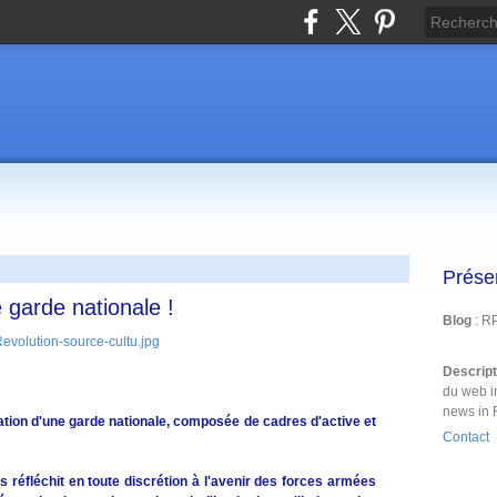
Prése
e garde nationale !
Blog
: R
Descrip
du web i
news in 
ation d'une garde nationale, composée de cadres d'active et
Contact
 réfléchit en toute discrétion à l'avenir des forces armées