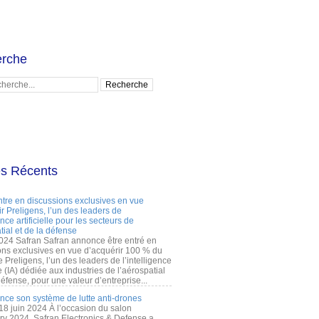
rche
es Récents
ntre en discussions exclusives en vue
r Preligens, l’un des leaders de
gence artificielle pour les secteurs de
tial et de la défense
2024 Safran Safran annonce être entré en
ons exclusives en vue d’acquérir 100 % du
e Preligens, l’un des leaders de l’intelligence
lle (IA) dédiée aux industries de l’aérospatial
défense, pour une valeur d’entreprise...
ance son système de lutte anti-drones
 18 juin 2024 À l’occasion du salon
ry 2024, Safran Electronics & Defense a