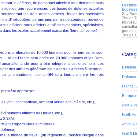
llant pour la défense, de personnel affecté à leur demande mais
Les miss
un stage ou une reconversion. Les bases de défense actuelles
boostées
Spy’Rang
soutiendront les trois autres armées. Toutes les spécialités
Thales T
ilote d'hélicoptère, permis mer, permis de conduire, brevet de
nouveau 
us officiers, sous-officiers et officiers mariniers, spécialistes,
surveilla
ra dans les écoles actuellement existantes (terre, air et mer).
gamme de
Thales. D
isions territoriales de 10 000 hommes pour le nord-est, le sud-
Categ
ays. L'Ile-de-France sera dotée de 20 000 hommes et les Dom-
anco-allemande pourra être intégrée à cet ensemble. Les
Défense
 par des officiers généraux issus des trois armées à l'instar du
Le commandement de la GN sera tournant entre les trois
Defence
France
(
n première approche :
Europe
(
lles, pollution maritime, accident aérien et nucléaire, etc.),
Asia & Pa
, événements attirants des foules, etc.),
North Am
 la SNSM,
ts et aéroports civils et militaires,
Africa &
e défense,
Gulf & M
 dans le monde du travail (un régiment du service civique dans