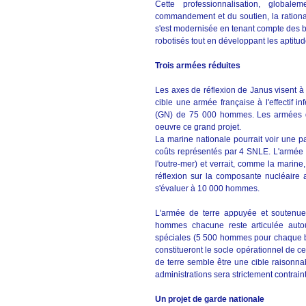
Cette professionnalisation, globalem
commandement et du soutien, la rationa
s'est modernisée en tenant compte des b
robotisés tout en développant les aptitu
Trois armées réduites
Les axes de réflexion de Janus visent à
cible une armée française à l'effectif 
(GN) de 75 000 hommes. Les armées de
oeuvre ce grand projet.
La marine nationale pourrait voir une p
coûts représentés par 4 SNLE. L'armée d
l'outre-mer) et verrait, comme la marin
réflexion sur la composante nucléaire 
s'évaluer à 10 000 hommes.
L'armée de terre appuyée et soutenue
hommes chacune reste articulée autou
spéciales (5 500 hommes pour chaque b
constitueront le socle opérationnel de ce
de terre semble être une cible raisonn
administrations sera strictement contraint
Un projet de garde nationale