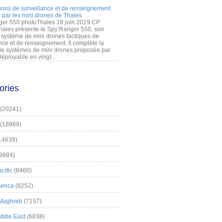
ions de surveillance et de renseignement
 par les mini drones de Thales
er 550 photoThales 18 juin 2019 CP
hales présente le Spy’Ranger 550, son
système de mini drones tactiques de
nce et de renseignement. Il complète la
 systèmes de mini drones proposée par
éployable en vingt...
ories
(20241)
(18989)
14639)
9884)
cific
(8460)
erica
(8252)
 Maghreb
(7157)
iddle East
(6838)