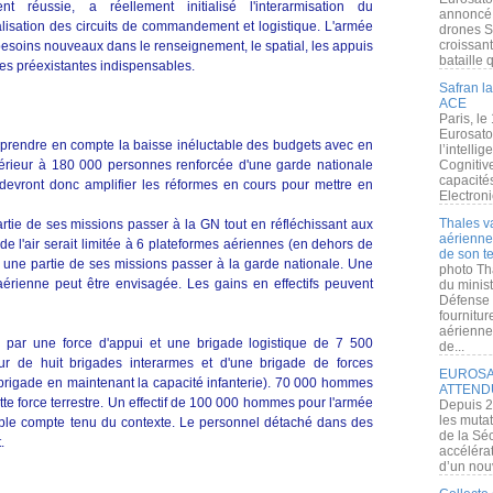
ent réussie, a réellement initialisé l'interarmisation du
annoncé l
lisation des circuits de commandement et logistique. L'armée
drones S
croissan
esoins nouveaux dans le renseignement, le spatial, les appuis
bataille q
des préexistantes indispensables.
Safran la
ACE
Paris, le
Eurosato
 prendre en compte la baisse inéluctable des budgets avec en
l’intelli
inférieur à 180 000 personnes renforcée d'une garde nationale
Cognitive
capacité
vront donc amplifier les réformes en cours pour mettre en
Electroni
Thales v
artie de ses missions passer à la GN tout en réfléchissant aux
aérienne 
e l'air serait limitée à 6 plateformes aériennes (en dehors de
de son te
e, une partie de ses missions passer à la garde nationale. Une
photo Th
aérienne peut être envisagée. Les gains en effectifs peuvent
du minist
Défense 
fournitu
aérienne
 par une force d'appui et une brigade logistique de 7 500
de...
r de huit brigades interarmes et d'une brigade de forces
EUROSAT
rigade en maintenant la capacité infanterie). 70 000 hommes
ATTEND
tte force terrestre. Un effectif de 100 000 hommes pour l'armée
Depuis 2
les muta
able compte tenu du contexte. Le personnel détaché dans des
de la Sé
.
accélérat
d’un nouv