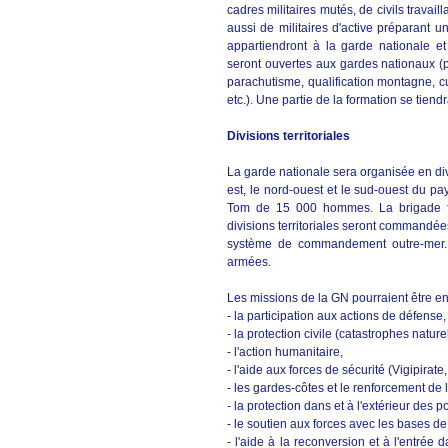
cadres militaires mutés, de civils travai
aussi de militaires d'active préparant 
appartiendront à la garde nationale et 
seront ouvertes aux gardes nationaux (p
parachutisme, qualification montagne, curs
etc.). Une partie de la formation se tiend
Divisions territoriales
La garde nationale sera organisée en div
est, le nord-ouest et le sud-ouest du p
Tom de 15 000 hommes. La brigade fr
divisions territoriales seront commandées
système de commandement outre-mer. 
armées.
Les missions de la GN pourraient être e
- la participation aux actions de défense,
- la protection civile (catastrophes nature
- l'action humanitaire,
- l'aide aux forces de sécurité (Vigipirate
- les gardes-côtes et le renforcement de
- la protection dans et à l'extérieur des por
- le soutien aux forces avec les bases d
- l'aide à la reconversion et à l'entrée