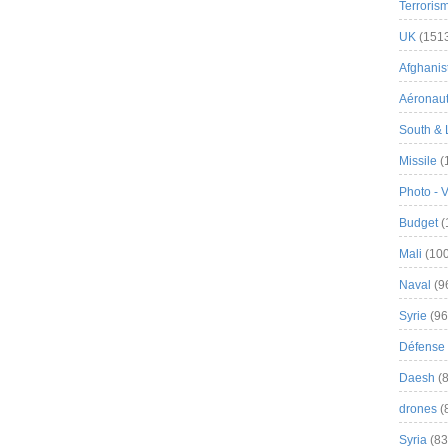
Terroris
UK
(151
Afghanist
Aéronau
South & 
Missile
(
Photo - 
Budget
(
Mali
(100
Naval
(9
Syrie
(96
Défense 
Daesh
(8
drones
(
Syria
(83