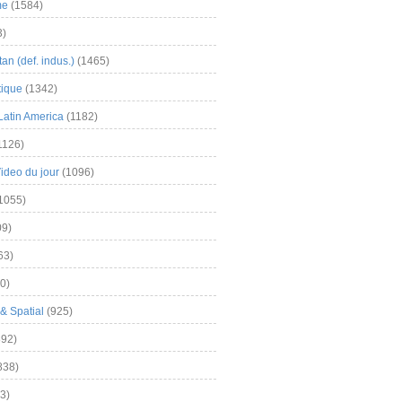
me
(1584)
3)
an (def. indus.)
(1465)
tique
(1342)
Latin America
(1182)
1126)
Video du jour
(1096)
1055)
9)
63)
0)
& Spatial
(925)
92)
838)
3)