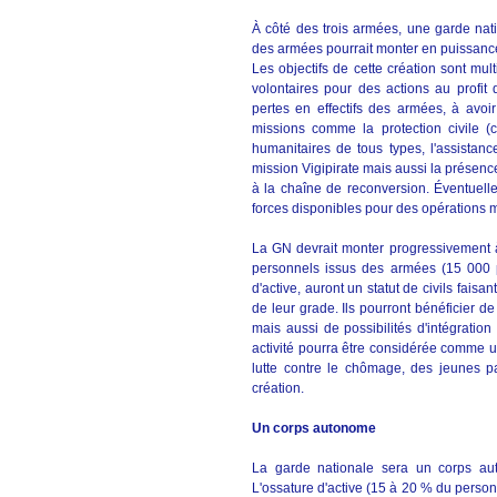
À côté des trois armées, une garde nat
des armées pourrait monter en puissanc
Les objectifs de cette création sont mu
volontaires pour des actions au profit d
pertes en effectifs des armées, à avoir
missions comme la protection civile (ca
humanitaires de tous types, l'assistan
mission Vigipirate mais aussi la présence
à la chaîne de reconversion. Éventuell
forces disponibles pour des opérations mi
La GN devrait monter progressivement 
personnels issus des armées (15 000 
d'active, auront un statut de civils fais
de leur grade. Ils pourront bénéficier de
mais aussi de possibilités d'intégration
activité pourra être considérée comme 
lutte contre le chômage, des jeunes p
création.
Un corps autonome
La garde nationale sera un corps aut
L'ossature d'active (15 à 20 % du person