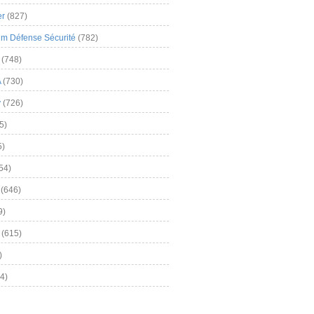
er
(827)
m Défense Sécurité
(782)
(748)
A
(730)
y
(726)
5)
5)
54)
(646)
9)
(615)
)
4)