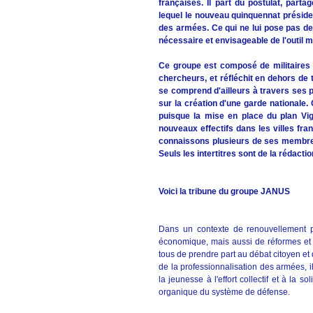
françaises. Il part du postulat, partag
lequel le nouveau quinquennat préside
des armées. Ce qui ne lui pose pas de
nécessaire et envisageable de l'outil mi
Ce groupe est composé de militaires 
chercheurs, et réfléchit en dehors de t
se comprend d'ailleurs à travers ses p
sur la création d'une garde nationale. 
puisque la mise en place du plan Vig
nouveaux effectifs dans les villes fr
connaissons plusieurs de ses membres. 
Seuls les intertitres sont de la rédactio
Voici la tribune du groupe JANUS
Dans un contexte de renouvellement po
économique, mais aussi de réformes et de 
tous de prendre part au débat citoyen et 
de la professionnalisation des armées, 
la jeunesse à l'effort collectif et à la s
organique du système de défense.