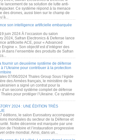
e lancement de sa solution de lutte anti-
kyjacker. Ce système répond à la menace
te des drones, aussi bien sur le champ de
u’à...
nce son intelligence artificielle embarquée
 19 juin 2024 À l’occasion du salon
ry 2024, Safran Electronics & Defense lance
gence artificielle ACE, pour « Advanced
 Engine ». Son objectif est d’intégrer des
s IA dans l’ensemble des produits de Safran
cs...
a fournir un deuxième système de défense
à l’Ukraine pour contribuer à la protection
rritoire
ales 07/06/2024 Thales Group Sous l’égide
ère des Armées français, le ministère de la
ukrainien a signé un contrat pour la
re d’un second système complet de défense
 Thales pour protéger l’Ukraine. Ce système
ORY 2024 : UNE ÉDITION TRÈS
UE
7 éditions, le salon Eurosatory accompagne
tions mondiales du secteur de la Défense et
curité. Notre décennie est marquée par une
ion de l’histoire et l’instauration progressive
el ordre mondial. Ainsi, dans un...