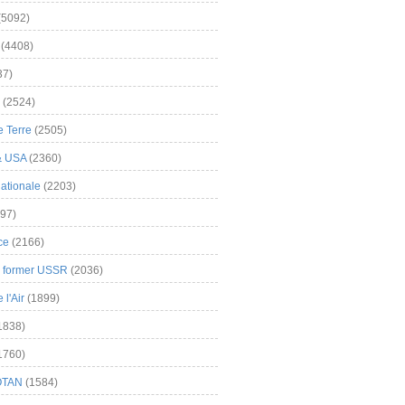
(5092)
(4408)
37)
(2524)
 Terre
(2505)
& USA
(2360)
ationale
(2203)
97)
ce
(2166)
& former USSR
(2036)
l'Air
(1899)
1838)
1760)
OTAN
(1584)