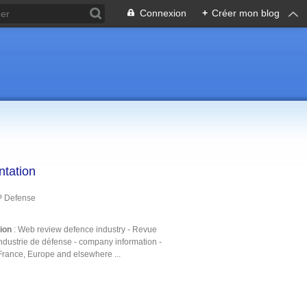
Connexion
+
Créer mon blog
ntation
P Defense
tion
: Web review defence industry - Revue
ndustrie de défense - company information -
France, Europe and elsewhere ...