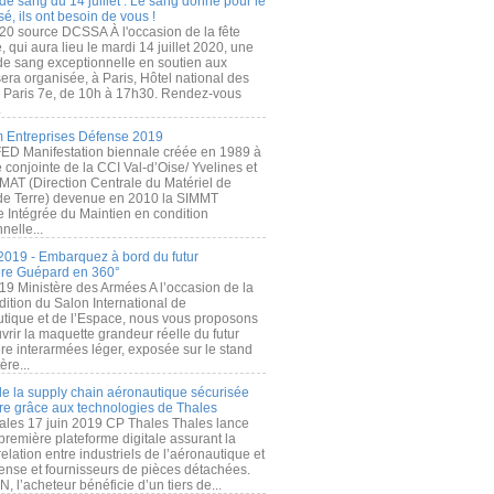
de sang du 14 juillet : Le sang donné pour le
é, ils ont besoin de vous !
20 source DCSSA À l'occasion de la fête
, qui aura lieu le mardi 14 juillet 2020, une
 de sang exceptionnelle en soutien aux
era organisée, à Paris, Hôtel national des
s Paris 7e, de 10h à 17h30. Rendez-vous
.
 Entreprises Défense 2019
FED Manifestation biennale créée en 1989 à
ive conjointe de la CCI Val-d’Oise/ Yvelines et
MAT (Direction Centrale du Matériel de
de Terre) devenue en 2010 la SIMMT
e Intégrée du Maintien en condition
nelle...
2019 - Embarquez à bord du futur
ère Guépard en 360°
19 Ministère des Armées A l’occasion de la
ition du Salon International de
utique et de l’Espace, nous vous proposons
rir la maquette grandeur réelle du futur
ère interarmées léger, exposée sur le stand
ère...
 de la supply chain aéronautique sécurisée
re grâce aux technologies de Thales
ales 17 juin 2019 CP Thales Thales lance
première plateforme digitale assurant la
elation entre industriels de l’aéronautique et
fense et fournisseurs de pièces détachées.
, l’acheteur bénéficie d’un tiers de...