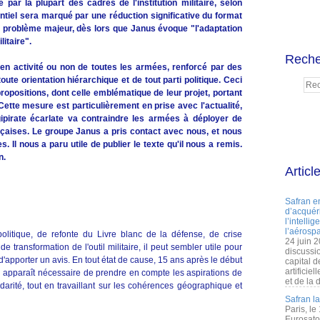
é par la plupart des cadres de l'institution militaire, selon
ntiel sera marqué par une réduction significative du format
 problème majeur, dès lors que Janus évoque "l'adaptation
litaire".
Reche
en activité ou non de toutes les armées, renforcé par des
oute orientation hiérarchique et de tout parti politique. Ceci
ropositions, dont celle emblématique de leur projet, portant
Cette mesure est particulièrement en prise avec l'actualité,
ipirate écarlate va contraindre les armées à déployer de
ançaises. Le groupe Janus a pris contact avec nous, et nous
Il nous a paru utile de publier le texte qu'il nous a remis.
n.
Articl
Safran e
d’acquéri
l’intelli
l’aérospa
litique, de refonte du Livre blanc de la défense, de crise
24 juin 
transformation de l'outil militaire, il peut sembler utile pour
discussi
d'apporter un avis. En tout état de cause, 15 ans après le début
capital d
artificie
il apparaît nécessaire de prendre en compte les aspirations de
et de la 
olidarité, tout en travaillant sur les cohérences géographique et
Safran l
Paris, le
Eurosato