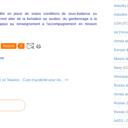
Industry
ettre en place de vraies conditions de sous-traitance ou
Industrie
rront aller de la formation au soutien, du gardiennage à la
USA
(37
'appui au renseignement à l'accompagnement en mission
Air Force
Armée de
Repost
0
Europe 
vue
Marine N
Navy
(21
Aerospa
 on Talarion...
Cure d’austérité pour les... >>
Russia 
Armée de 
Russia
(
Russie
(
NATO - 