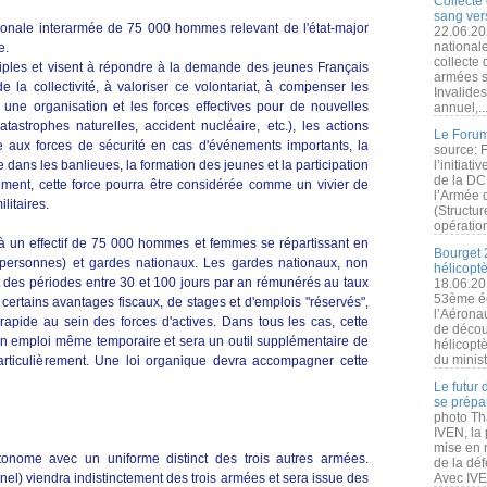
Collecte 
sang vers
ionale interarmée de 75 000 hommes relevant de l'état-major
22.06.20
nationale
e.
collecte
ltiples et visent à répondre à la demande des jeunes Français
armées s
e la collectivité, à valoriser ce volontariat, à compenser les
Invalide
 une organisation et les forces effectives pour de nouvelles
annuel,..
tastrophes naturelles, accident nucléaire, etc.), les actions
Le Forum
ce aux forces de sécurité en cas d'événements importants, la
source: 
 dans les banlieues, la formation des jeunes et la participation
l’initiat
de la DC
ement, cette force pourra être considérée comme un vivier de
l’Armée 
litaires.
(Structur
opération
à un effectif de 75 000 hommes et femmes se répartissant en
Bourget 
personnes) et gardes nationaux. Les gardes nationaux, non
hélicopt
ant des périodes entre 30 et 100 jours par an rémunérés au taux
18.06.20
53ème éd
 certains avantages fiscaux, de stages et d'emplois "réservés",
l’Aérona
 rapide au sein des forces d'actives. Dans tous les cas, cette
de découv
un emploi même temporaire et sera un outil supplémentaire de
hélicopt
du minist
articulièrement. Une loi organique devra accompagner cette
Le futur
se prépa
photo Th
IVEN, la 
mise en r
onome avec un uniforme distinct des trois autres armées.
de la dé
nel) viendra indistinctement des trois armées et sera issue des
Avec IVEN