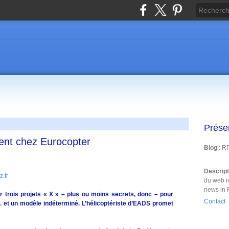
Prése
ent chez Eurocopter
Blog
: R
Descrip
.fr
du web i
news in 
 trois projets « X » – plus ou moins secrets, donc – pour
Contact
. et un modèle indéterminé. L’hélicoptériste d’EADS promet