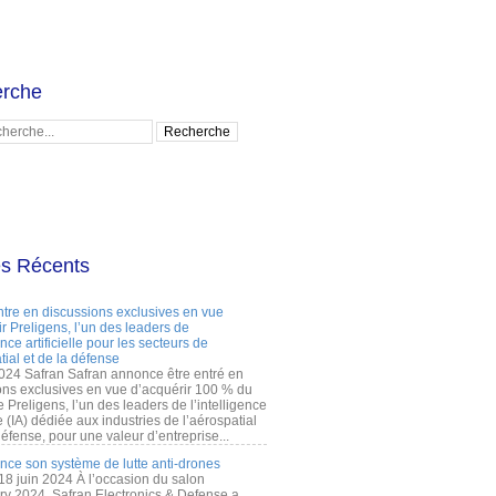
rche
es Récents
ntre en discussions exclusives en vue
r Preligens, l’un des leaders de
gence artificielle pour les secteurs de
tial et de la défense
2024 Safran Safran annonce être entré en
ons exclusives en vue d’acquérir 100 % du
e Preligens, l’un des leaders de l’intelligence
lle (IA) dédiée aux industries de l’aérospatial
défense, pour une valeur d’entreprise...
ance son système de lutte anti-drones
 18 juin 2024 À l’occasion du salon
ry 2024, Safran Electronics & Defense a