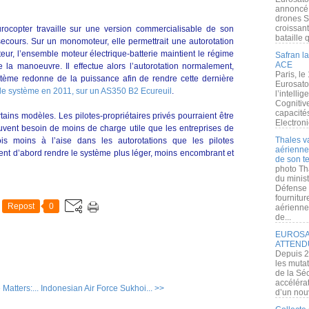
annoncé l
drones S
croissan
rocopter travaille sur une version commercialisable de son
bataille q
ecours. Sur un monomoteur, elle permettrait une autorotation
ur, l’ensemble moteur électrique-batterie maintient le régime
Safran la
ACE
 la manoeuvre. Il effectue alors l’autorotation normalement,
Paris, le
ystème redonne de la puissance afin de rendre cette dernière
Eurosato
 le système en 2011, sur un AS350 B2 Ecureuil
.
l’intelli
Cognitive
capacité
rtains modèles. Les pilotes-propriétaires privés pourraient être
Electroni
ouvent besoin de moins de charge utile que les entreprises de
Thales v
fois moins à l’aise dans les autorotations que les pilotes
aérienne 
vent d’abord rendre le système plus léger, moins encombrant et
de son te
photo Th
du minist
Défense 
fournitu
Repost
0
aérienne
de...
EUROSAT
ATTEND
Depuis 2
les muta
de la Sé
accélérat
atters:...
Indonesian Air Force Sukhoi... >>
d’un nouv