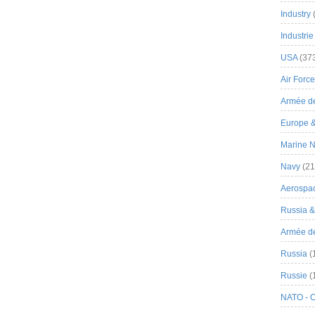
Industry
Industrie
USA
(37
Air Force
Armée de
Europe 
Marine N
Navy
(21
Aerospa
Russia 
Armée de 
Russia
(
Russie
(
NATO - 