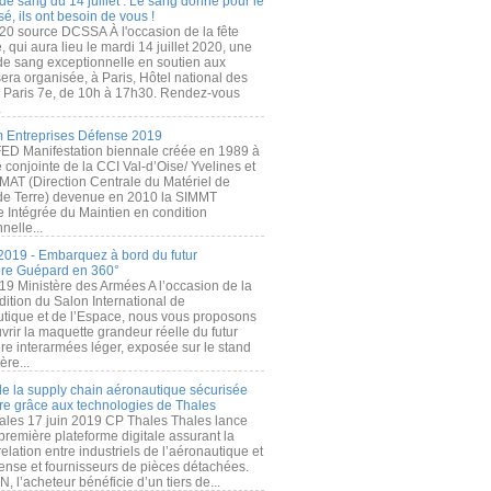
de sang du 14 juillet : Le sang donné pour le
é, ils ont besoin de vous !
20 source DCSSA À l'occasion de la fête
, qui aura lieu le mardi 14 juillet 2020, une
 de sang exceptionnelle en soutien aux
era organisée, à Paris, Hôtel national des
s Paris 7e, de 10h à 17h30. Rendez-vous
.
 Entreprises Défense 2019
FED Manifestation biennale créée en 1989 à
ive conjointe de la CCI Val-d’Oise/ Yvelines et
MAT (Direction Centrale du Matériel de
de Terre) devenue en 2010 la SIMMT
e Intégrée du Maintien en condition
nelle...
2019 - Embarquez à bord du futur
ère Guépard en 360°
19 Ministère des Armées A l’occasion de la
ition du Salon International de
utique et de l’Espace, nous vous proposons
rir la maquette grandeur réelle du futur
ère interarmées léger, exposée sur le stand
ère...
 de la supply chain aéronautique sécurisée
re grâce aux technologies de Thales
ales 17 juin 2019 CP Thales Thales lance
première plateforme digitale assurant la
elation entre industriels de l’aéronautique et
fense et fournisseurs de pièces détachées.
, l’acheteur bénéficie d’un tiers de...