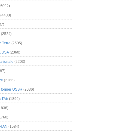
(5092)
(4408)
37)
(2524)
 Terre
(2505)
& USA
(2360)
ationale
(2203)
97)
ce
(2166)
& former USSR
(2036)
l'Air
(1899)
1838)
1760)
OTAN
(1584)