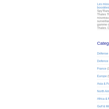
Les miss
boostées
Spy’Rang
Thales T
nouveau 
surveilla
gamme de
Thales. D
Categ
Défense
Defence
France
(
Europe
(
Asia & Pa
North Am
Africa &
Gulf & M