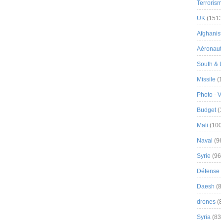
Terroris
UK
(151
Afghanist
Aéronau
South & 
Missile
(
Photo - 
Budget
(
Mali
(100
Naval
(9
Syrie
(96
Défense 
Daesh
(8
drones
(
Syria
(83