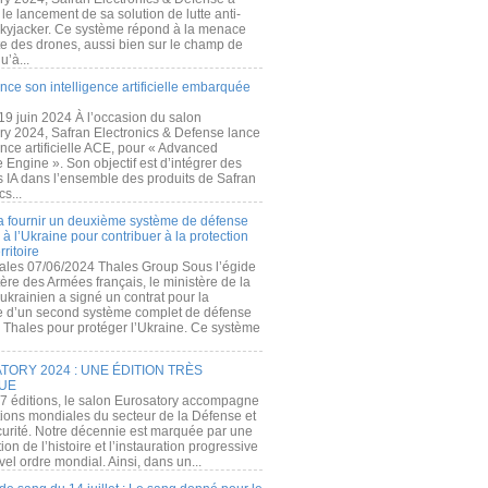
e lancement de sa solution de lutte anti-
kyjacker. Ce système répond à la menace
te des drones, aussi bien sur le champ de
u’à...
nce son intelligence artificielle embarquée
 19 juin 2024 À l’occasion du salon
ry 2024, Safran Electronics & Defense lance
gence artificielle ACE, pour « Advanced
 Engine ». Son objectif est d’intégrer des
s IA dans l’ensemble des produits de Safran
cs...
a fournir un deuxième système de défense
à l’Ukraine pour contribuer à la protection
rritoire
ales 07/06/2024 Thales Group Sous l’égide
ère des Armées français, le ministère de la
ukrainien a signé un contrat pour la
re d’un second système complet de défense
 Thales pour protéger l’Ukraine. Ce système
ORY 2024 : UNE ÉDITION TRÈS
UE
7 éditions, le salon Eurosatory accompagne
tions mondiales du secteur de la Défense et
curité. Notre décennie est marquée par une
ion de l’histoire et l’instauration progressive
el ordre mondial. Ainsi, dans un...