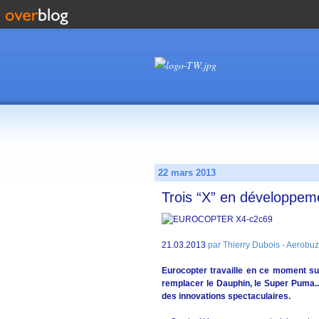
22 mars 2013
Trois “X” en développem
21.03.2013
par Thierry Dubois - Aerobuzz
Eurocopter travaille en ce moment sur
remplacer le Dauphin, le Super Puma..
des innovations spectaculaires.