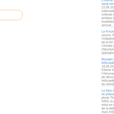
Collecte 
sang vers
22.06.20
nationale
collecte
armées s
Invalide
annuel,..
Le Forum
source: 
l’initiat
de la DC
l’Armée 
(Structur
opération
Bourget 
hélicopt
18.06.20
53ème éd
l’Aérona
de découv
hélicopt
du minist
Le futur
se prépa
photo Th
IVEN, la 
mise en r
de la dé
Avec IVEN