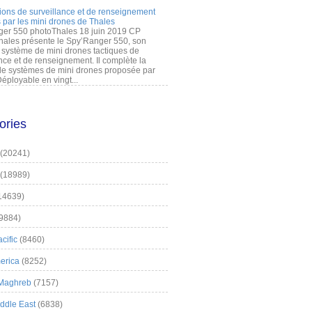
ions de surveillance et de renseignement
 par les mini drones de Thales
er 550 photoThales 18 juin 2019 CP
hales présente le Spy’Ranger 550, son
système de mini drones tactiques de
nce et de renseignement. Il complète la
 systèmes de mini drones proposée par
éployable en vingt...
ories
(20241)
(18989)
14639)
9884)
cific
(8460)
erica
(8252)
 Maghreb
(7157)
iddle East
(6838)