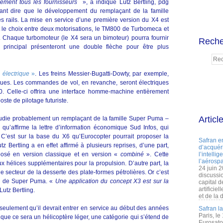
ement tous les fournisseurs
», a indiqué Lutz Bertling, pdg
utant dire que le développement du remplaçant de la famille
 rails. La mise en service d’une première version du X4 est
 le choix entre deux motorisations, le TM800 de Turbomeca et
Chaque turbomoteur (le X4 sera un bimoteur) pourra fournir
Reche
 principal présenteront une double flèche pour être plus
 électrique
»
. Les freins Messier-Bugatti-Dowty, par exemple,
iques. Les commandes de vol, en revanche, seront électriques
. Celle-ci offrira une interface homme-machine entièrement
oste de pilotage futuriste.
Articl
udie probablement un remplaçant de la famille Super Puma –
u’affirme la lettre d’information économique Sud Infos, qui
’est sur la base du X6 qu’Eurocopter pourrait proposer la
Safran e
utz Bertling a en effet affirmé à plusieurs reprises, d’une part,
d’acquéri
osé en version classique et en version «
combiné
». Cette
l’intelli
l’aérospa
x hélices supplémentaires pour la propulsion. D’autre part, la
24 juin 
e secteur de la desserte des plate-formes pétrolières. Or c’est
discussi
eur de Super Puma. «
Une application du concept X3 est sur la
capital d
artificie
utz Bertling.
et de la 
t seulement qu’il devrait entrer en service au début des années
Safran l
Paris, le
que ce sera un hélicoptère léger, une catégorie qui s’étend de
Eurosato