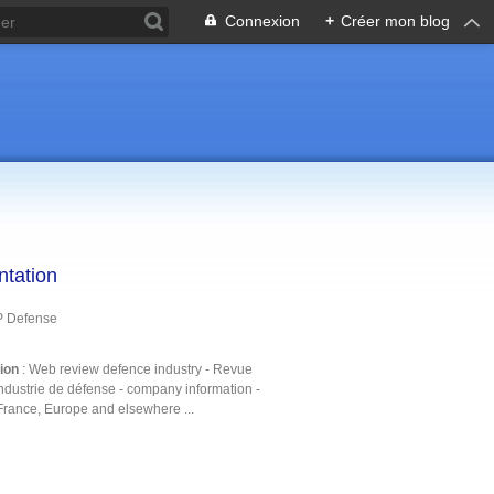
Connexion
+
Créer mon blog
ntation
P Defense
tion
: Web review defence industry - Revue
ndustrie de défense - company information -
France, Europe and elsewhere ...