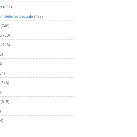
er
(827)
m Défense Sécurité
(782)
(748)
A
(730)
y
(726)
5)
5)
54)
(646)
9)
(615)
)
4)