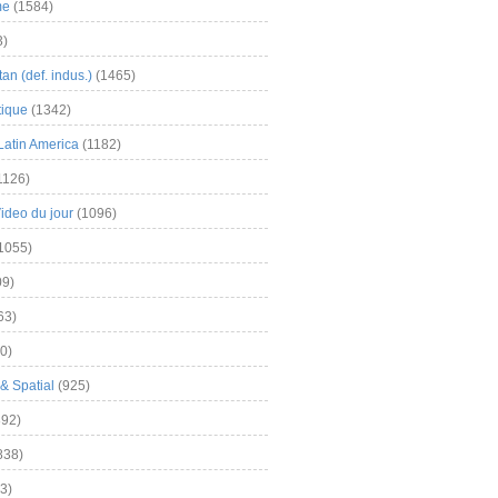
me
(1584)
3)
an (def. indus.)
(1465)
tique
(1342)
Latin America
(1182)
1126)
Video du jour
(1096)
1055)
9)
63)
0)
& Spatial
(925)
92)
838)
3)