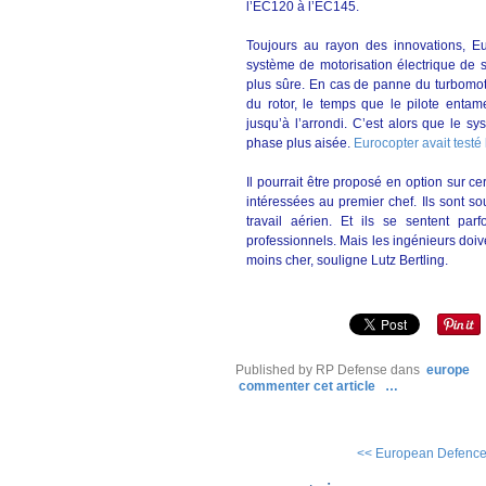
l’EC120 à l’EC145.
Toujours au rayon des innovations, Eu
système de motorisation électrique de s
plus sûre. En cas de panne du turbomote
du rotor, le temps que le pilote entame
jusqu’à l’arrondi. C’est alors que le s
phase plus aisée.
Eurocopter avait testé
Il pourrait être proposé en option sur ce
intéressées au premier chef. Ils sont s
travail aérien. Et ils se sentent par
professionnels. Mais les ingénieurs doi
moins cher, souligne Lutz Bertling.
Published by RP Defense
dans
europe
commenter cet article
…
<< European Defence M