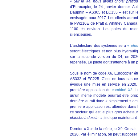
«
Sur le X4, nous avons choisi pratiqu
d’Eurocopter, le 24 janvier dernier. A
Dauphin – AS365 et EC155 – est sur les
envisagée pour 2017. Les clients auront
le PW210E de Pratt & Whitney Canada. 
1100 ch environ. Les pales du rotor
silencieuses.
L’architecture des systèmes sera
«
plus
seront électriques et non plus hydraul
sur la seconde version du X4, en 2020
repensée. Le pilote doit s’attendre à un p
Sous le nom de code X6, Eurocopter ét
AS332 et EC225. C’est en tous cas ce q
évoque une mise en service en 2020. C
première application du
combiné X3
. L
qu’un même modèle pourrait être prop
dernière aurait donc « simplement » deu
première application est attendue dans l
ce secteur qui est le plus gros achet
planche à dessin
», indique maintenant L
Dernier « X » de la série, le X9. On sai
2020. Par élimination, on peut supposer 