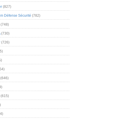
er
(827)
m Défense Sécurité
(782)
(748)
A
(730)
y
(726)
5)
5)
54)
(646)
9)
(615)
)
4)