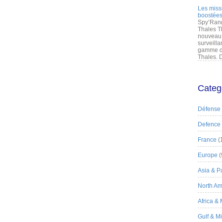
Les miss
boostées
Spy’Rang
Thales T
nouveau 
surveilla
gamme de
Thales. D
Categ
Défense
Defence
France
(
Europe
(
Asia & Pa
North Am
Africa &
Gulf & M