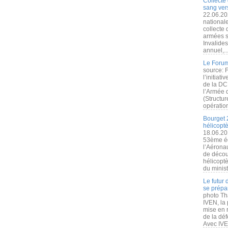
Collecte 
sang vers
22.06.20
nationale
collecte
armées s
Invalide
annuel,..
Le Forum
source: 
l’initiat
de la DC
l’Armée 
(Structur
opération
Bourget 
hélicopt
18.06.20
53ème éd
l’Aérona
de découv
hélicopt
du minist
Le futur
se prépa
photo Th
IVEN, la 
mise en r
de la dé
Avec IVEN