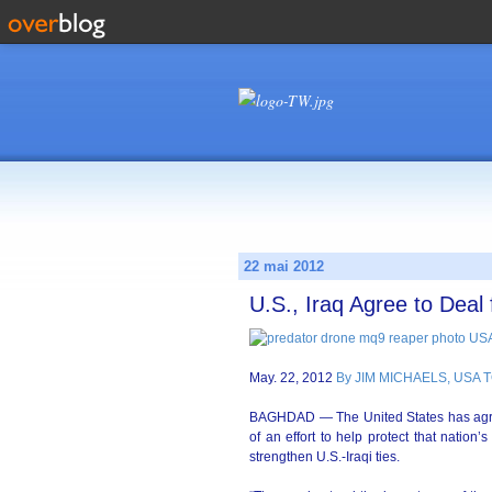
22 mai 2012
U.S., Iraq Agree to Deal
May. 22, 2012
By JIM MICHAELS, USA
BAGHDAD — The United States has agreed
of an effort to help protect that nation
strengthen U.S.-Iraqi ties.