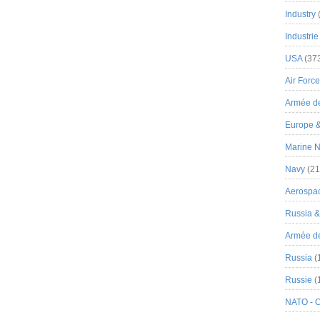
Industry
Industrie
USA
(37
Air Force
Armée de
Europe 
Marine N
Navy
(21
Aerospa
Russia 
Armée de 
Russia
(
Russie
(
NATO - 