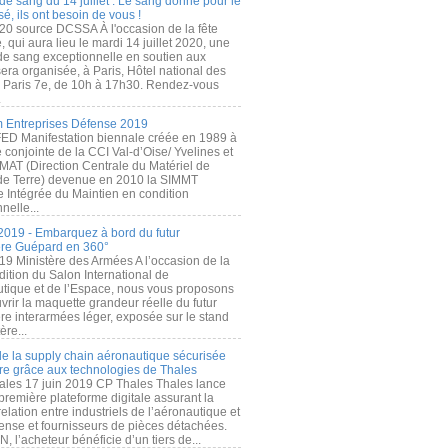
de sang du 14 juillet : Le sang donné pour le
é, ils ont besoin de vous !
20 source DCSSA À l'occasion de la fête
, qui aura lieu le mardi 14 juillet 2020, une
 de sang exceptionnelle en soutien aux
era organisée, à Paris, Hôtel national des
s Paris 7e, de 10h à 17h30. Rendez-vous
.
 Entreprises Défense 2019
FED Manifestation biennale créée en 1989 à
ive conjointe de la CCI Val-d’Oise/ Yvelines et
MAT (Direction Centrale du Matériel de
de Terre) devenue en 2010 la SIMMT
e Intégrée du Maintien en condition
nelle...
2019 - Embarquez à bord du futur
ère Guépard en 360°
19 Ministère des Armées A l’occasion de la
ition du Salon International de
utique et de l’Espace, nous vous proposons
rir la maquette grandeur réelle du futur
ère interarmées léger, exposée sur le stand
ère...
 de la supply chain aéronautique sécurisée
re grâce aux technologies de Thales
ales 17 juin 2019 CP Thales Thales lance
première plateforme digitale assurant la
elation entre industriels de l’aéronautique et
fense et fournisseurs de pièces détachées.
, l’acheteur bénéficie d’un tiers de...