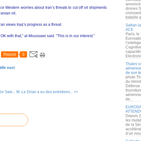
annoncé l
ce Western worries about Iran’s threats to cut off oil shipments
drones S
croissan
anian oil.
bataille q
Iran views Iraq’s progress as a threat.
Safran la
ACE
Paris, le
K with that,” al-Moussawi said. “This is in our interest.”
Eurosato
l’intelli
Cognitive
capacité
Repost
0
Electroni
Thales v
ddle east
aérienne 
de son te
photo Th
du minist
Défense 
fournitu
r Sale...
M. Le Drian a eu des entretiens... >>
aérienne
de...
EUROSAT
ATTEND
Depuis 2
les muta
de la Sé
accélérat
d’un nouv