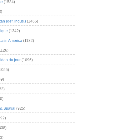
me
(1584)
3)
an (def. indus.)
(1465)
tique
(1342)
Latin America
(1182)
1126)
Video du jour
(1096)
1055)
9)
63)
0)
& Spatial
(925)
92)
838)
3)