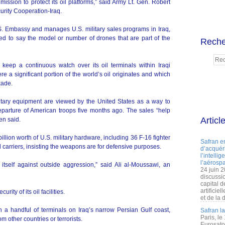
ission to protect its oil platforms,” said Army Lt. Gen. Robert
urity Cooperation-Iraq.
.S. Embassy and manages U.S. military sales programs in Iraq,
ed to say the model or number of drones that are part of the
Reche
o keep a continuous watch over its oil terminals within Iraqi
ere a significant portion of the world’s oil originates and which
kade.
itary equipment are viewed by the United States as a way to
departure of American troops five months ago. The sales “help
Articl
len said.
illion worth of U.S. military hardware, including 36 F-16 fighter
Safran e
carriers, insisting the weapons are for defensive purposes.
d’acquéri
l’intelli
l’aérospa
t itself against outside aggression,” said Ali al-Moussawi, an
24 juin 
discussi
capital d
artificie
rity of its oil facilities.
et de la 
 a handful of terminals on Iraq’s narrow Persian Gulf coast,
Safran l
Paris, le
m other countries or terrorists.
Eurosato