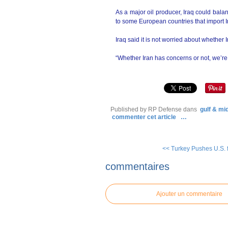
As a major oil producer, Iraq could balan
to some European countries that import Ir
Iraq said it is not worried about whether 
“Whether Iran has concerns or not, we’re O
Published by RP Defense
dans
gulf & mi
commenter cet article
…
<< Turkey Pushes U.S. fo
commentaires
Ajouter un commentaire