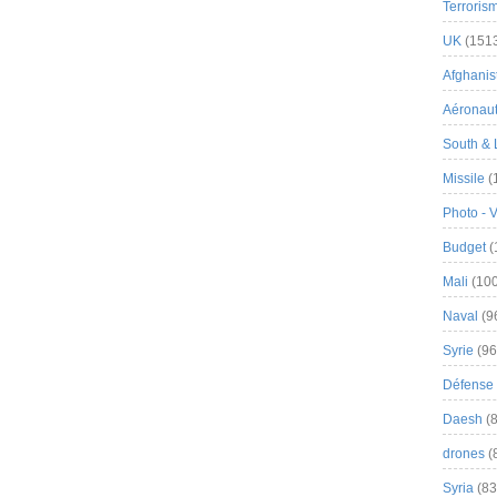
Terroris
UK
(151
Afghanist
Aéronau
South & 
Missile
(
Photo - 
Budget
(
Mali
(100
Naval
(9
Syrie
(96
Défense 
Daesh
(8
drones
(
Syria
(83