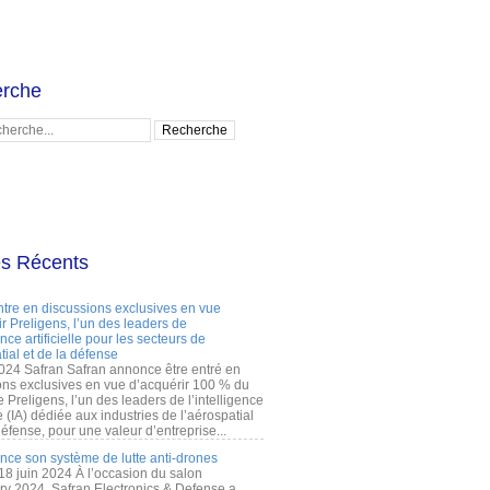
rche
es Récents
ntre en discussions exclusives en vue
r Preligens, l’un des leaders de
gence artificielle pour les secteurs de
tial et de la défense
2024 Safran Safran annonce être entré en
ons exclusives en vue d’acquérir 100 % du
e Preligens, l’un des leaders de l’intelligence
lle (IA) dédiée aux industries de l’aérospatial
défense, pour une valeur d’entreprise...
ance son système de lutte anti-drones
 18 juin 2024 À l’occasion du salon
ry 2024, Safran Electronics & Defense a