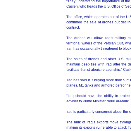
“They understand the importance of the m
Caslen, who heads the U.S. Office of Sec
The office, which operates out of the U
confirmed the sale of drones but declin
contract.
The drones will allow Iraq’s military t
territorial waters of the Persian Gulf, wh
Iran has occasionally threatened to bloc
The sales of drones and other U.S. mil
maintain deep ties with Iraq after the 
facilitate that strategic relationship,” Cas
Iraq has said it is buying more than $15 b
planes, M1 tanks and armored personnel 
“Iraq should have the ability to protec
adviser to Prime Minister Nouri al-Maliki.
Iraq is particularly concerned about the secu
The bulk of Iraq’s exports move through
making its exports vulnerable to attack fro