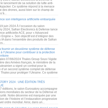
e lancement de sa solution de lutte anti-
kyjacker. Ce système répond à la menace
te des drones, aussi bien sur le champ de
u’à...
nce son intelligence artificielle embarquée
 19 juin 2024 À l’occasion du salon
ry 2024, Safran Electronics & Defense lance
gence artificielle ACE, pour « Advanced
 Engine ». Son objectif est d’intégrer des
s IA dans l’ensemble des produits de Safran
cs...
a fournir un deuxième système de défense
à l’Ukraine pour contribuer à la protection
rritoire
ales 07/06/2024 Thales Group Sous l’égide
ère des Armées français, le ministère de la
ukrainien a signé un contrat pour la
re d’un second système complet de défense
 Thales pour protéger l’Ukraine. Ce système
ORY 2024 : UNE ÉDITION TRÈS
UE
7 éditions, le salon Eurosatory accompagne
tions mondiales du secteur de la Défense et
curité. Notre décennie est marquée par une
ion de l’histoire et l’instauration progressive
el ordre mondial. Ainsi, dans un...