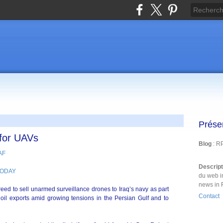
Prése
 for UAVs
Blog
: R
Descrip
 TODAY
du web i
news in 
 to sell unarmed surveillance drones to Iraq’s navy as part
Contact
’s oil exports amid growing tensions in the Persian Gulf and to