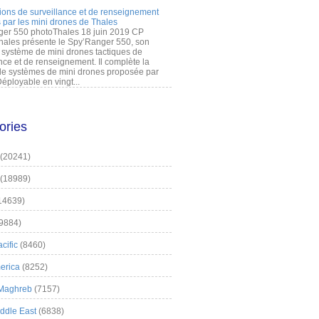
ions de surveillance et de renseignement
 par les mini drones de Thales
er 550 photoThales 18 juin 2019 CP
hales présente le Spy’Ranger 550, son
système de mini drones tactiques de
nce et de renseignement. Il complète la
 systèmes de mini drones proposée par
éployable en vingt...
ories
(20241)
(18989)
14639)
9884)
cific
(8460)
erica
(8252)
 Maghreb
(7157)
iddle East
(6838)