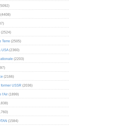
(5092)
(4408)
37)
(2524)
 Terre
(2505)
& USA
(2360)
ationale
(2203)
97)
ce
(2166)
& former USSR
(2036)
l'Air
(1899)
1838)
1760)
OTAN
(1584)