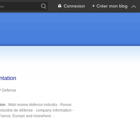
Connexion
+
Créer mon blog
ntation
P Defense
tion
: Web review defence industry - Revue
ndustrie de défense - company information -
France, Europe and elsewhere ...