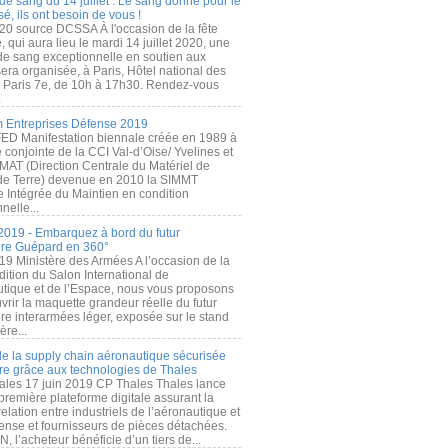
de sang du 14 juillet : Le sang donné pour le
é, ils ont besoin de vous !
20 source DCSSA À l'occasion de la fête
, qui aura lieu le mardi 14 juillet 2020, une
 de sang exceptionnelle en soutien aux
era organisée, à Paris, Hôtel national des
s Paris 7e, de 10h à 17h30. Rendez-vous
.
 Entreprises Défense 2019
FED Manifestation biennale créée en 1989 à
ive conjointe de la CCI Val-d’Oise/ Yvelines et
MAT (Direction Centrale du Matériel de
de Terre) devenue en 2010 la SIMMT
e Intégrée du Maintien en condition
nelle...
2019 - Embarquez à bord du futur
ère Guépard en 360°
19 Ministère des Armées A l’occasion de la
ition du Salon International de
utique et de l’Espace, nous vous proposons
rir la maquette grandeur réelle du futur
ère interarmées léger, exposée sur le stand
ère...
 de la supply chain aéronautique sécurisée
re grâce aux technologies de Thales
ales 17 juin 2019 CP Thales Thales lance
première plateforme digitale assurant la
elation entre industriels de l’aéronautique et
fense et fournisseurs de pièces détachées.
, l’acheteur bénéficie d’un tiers de...