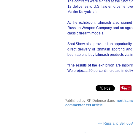
The contracts were signed at the Shot Sh
12 deliveries to U.S. law enforcement 
Maxim Kuzyuk said.
At the exhibition, Izhmash also signe
Russian Weapon Company and an agreeme
classic firearm models.
Shot Show also provided an opportunity f
direct delivery of Izhmash sporting and
been able to buy Izhmash products via in
"The results of the exhibition are insp
We project a 20 percent increase in deliv
Published by RP Defense
dans
north am
commenter cet article
…
<< Russia to Sell 60 