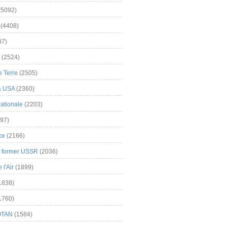
(5092)
(4408)
37)
(2524)
 Terre
(2505)
& USA
(2360)
ationale
(2203)
97)
ce
(2166)
& former USSR
(2036)
l'Air
(1899)
1838)
1760)
OTAN
(1584)