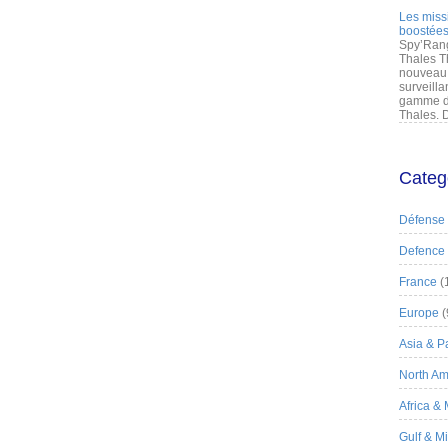
Les miss
boostées
Spy’Rang
Thales T
nouveau 
surveilla
gamme de
Thales. D
Categ
Défense
Defence
France
(
Europe
(
Asia & Pa
North Am
Africa &
Gulf & M