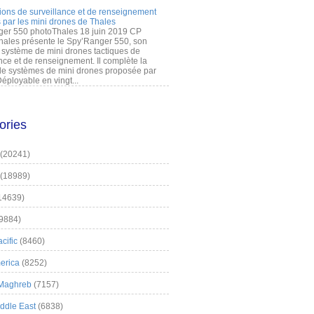
ions de surveillance et de renseignement
 par les mini drones de Thales
er 550 photoThales 18 juin 2019 CP
hales présente le Spy’Ranger 550, son
système de mini drones tactiques de
nce et de renseignement. Il complète la
 systèmes de mini drones proposée par
éployable en vingt...
ories
(20241)
(18989)
14639)
9884)
cific
(8460)
erica
(8252)
 Maghreb
(7157)
iddle East
(6838)