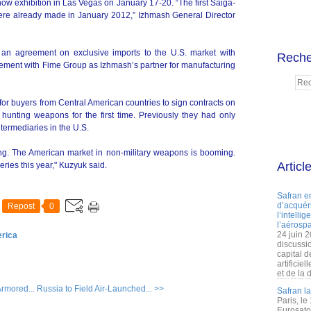
ow exhibition in Las Vegas on January 17-20. “The first Saiga-
were already made in January 2012,” Izhmash General Director
d an agreement on exclusive imports to the U.S. market with
Reche
nt with Fime Group as Izhmash’s partner for manufacturing
or buyers from Central American countries to sign contracts on
 hunting weapons for the first time. Previously they had only
termediaries in the U.S.
iring. The American market in non-military weapons is booming.
Articl
eries this year," Kuzyuk said.
Safran e
d’acquéri
Repost
0
l’intelli
l’aérospa
24 juin 
erica
discussi
capital d
artificie
et de la 
Armored...
Russia to Field Air-Launched... >>
Safran l
Paris, le
Eurosato