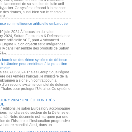
e lancement de sa solution de lutte anti-
kyjacker. Ce système répond à la menace
te des drones, aussi bien sur le champ de
u’à...
nce son intelligence artificielle embarquée
 19 juin 2024 À l’occasion du salon
ry 2024, Safran Electronics & Defense lance
gence artificielle ACE, pour « Advanced
 Engine ». Son objectif est d’intégrer des
s IA dans l’ensemble des produits de Safran
cs...
a fournir un deuxième système de défense
à l’Ukraine pour contribuer à la protection
rritoire
ales 07/06/2024 Thales Group Sous l’égide
ère des Armées français, le ministère de la
ukrainien a signé un contrat pour la
re d’un second système complet de défense
 Thales pour protéger l’Ukraine. Ce système
ORY 2024 : UNE ÉDITION TRÈS
UE
7 éditions, le salon Eurosatory accompagne
tions mondiales du secteur de la Défense et
curité. Notre décennie est marquée par une
ion de l’histoire et l’instauration progressive
el ordre mondial. Ainsi, dans un...