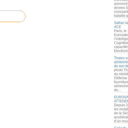
annoncé l
drones S
croissan
bataille q
Safran la
ACE
Paris, le
Eurosato
l’intelli
Cognitive
capacité
Electroni
Thales v
aérienne 
de son te
photo Th
du minist
Défense 
fournitu
aérienne
de...
EUROSAT
ATTEND
Depuis 2
les muta
de la Sé
accélérat
d’un nouv