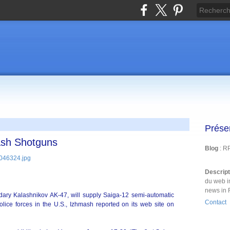
Prése
ash Shotguns
Blog
: R
Descrip
du web i
news in 
dary Kalashnikov AK-47, will supply Saiga-12 semi-automatic
Contact
ice forces in the U.S., Izhmash reported on its web site on