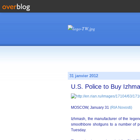
31 janvier 2012
U.S. Police to Buy Izhm
MOSCOW, January 31
(RIA Novosti)
Izhmash, the manufacturer of the legen
smoothbore shotguns to a number of pol
Tuesday.