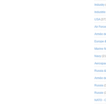
Industry
Industrie
USA
(37
Air Force
Armée de
Europe 
Marine N
Navy
(21
Aerospa
Russia 
Armée de 
Russia
(
Russie
(
NATO - 