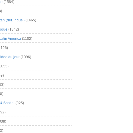
me
(1584)
3)
an (def. indus.)
(1465)
tique
(1342)
Latin America
(1182)
1126)
Video du jour
(1096)
1055)
9)
63)
0)
& Spatial
(925)
92)
838)
3)