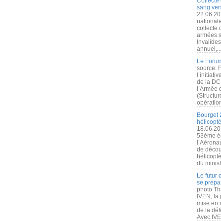
Collecte 
sang vers
22.06.20
nationale
collecte
armées s
Invalide
annuel,..
Le Forum
source: 
l’initiat
de la DC
l’Armée 
(Structur
opération
Bourget 
hélicopt
18.06.20
53ème éd
l’Aérona
de découv
hélicopt
du minist
Le futur
se prépa
photo Th
IVEN, la 
mise en r
de la dé
Avec IVEN