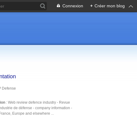
Connexion
+
Créer mon blog
ntation
P Defense
tion
: Web review defence industry - Revue
ndustrie de défense - company information -
France, Europe and elsewhere ...