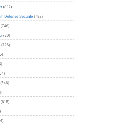
er
(827)
m Défense Sécurité
(782)
(748)
A
(730)
y
(726)
5)
5)
54)
(646)
9)
(615)
)
4)