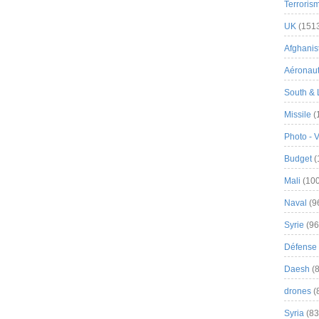
Terroris
UK
(151
Afghanist
Aéronau
South & 
Missile
(
Photo - 
Budget
(
Mali
(100
Naval
(9
Syrie
(96
Défense 
Daesh
(8
drones
(
Syria
(83