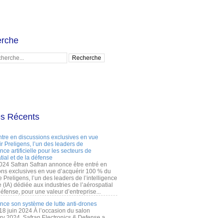
rche
es Récents
ntre en discussions exclusives en vue
r Preligens, l’un des leaders de
gence artificielle pour les secteurs de
tial et de la défense
2024 Safran Safran annonce être entré en
ons exclusives en vue d’acquérir 100 % du
e Preligens, l’un des leaders de l’intelligence
lle (IA) dédiée aux industries de l’aérospatial
défense, pour une valeur d’entreprise...
ance son système de lutte anti-drones
 18 juin 2024 À l’occasion du salon
ry 2024, Safran Electronics & Defense a