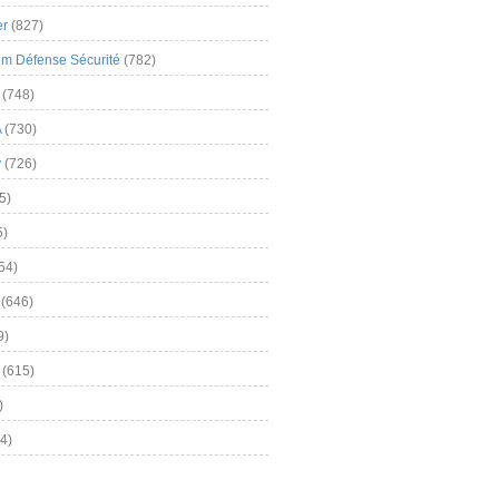
er
(827)
m Défense Sécurité
(782)
(748)
A
(730)
y
(726)
5)
5)
54)
(646)
9)
(615)
)
4)