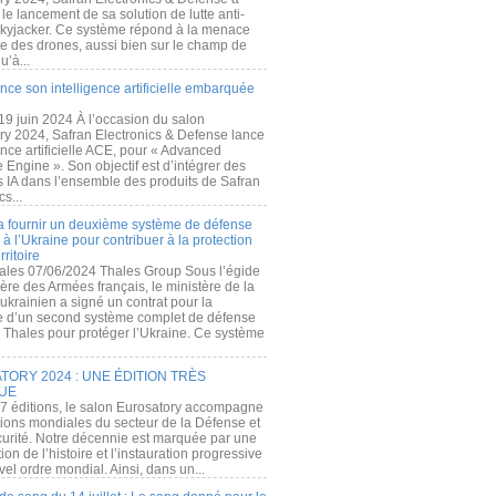
e lancement de sa solution de lutte anti-
kyjacker. Ce système répond à la menace
te des drones, aussi bien sur le champ de
u’à...
nce son intelligence artificielle embarquée
 19 juin 2024 À l’occasion du salon
ry 2024, Safran Electronics & Defense lance
gence artificielle ACE, pour « Advanced
 Engine ». Son objectif est d’intégrer des
s IA dans l’ensemble des produits de Safran
cs...
a fournir un deuxième système de défense
à l’Ukraine pour contribuer à la protection
rritoire
ales 07/06/2024 Thales Group Sous l’égide
ère des Armées français, le ministère de la
ukrainien a signé un contrat pour la
re d’un second système complet de défense
 Thales pour protéger l’Ukraine. Ce système
ORY 2024 : UNE ÉDITION TRÈS
UE
7 éditions, le salon Eurosatory accompagne
tions mondiales du secteur de la Défense et
curité. Notre décennie est marquée par une
ion de l’histoire et l’instauration progressive
el ordre mondial. Ainsi, dans un...