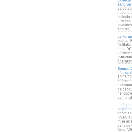
Collecte 
sang vers
22.06.20
nationale
collecte
armées s
Invalide
annuel,..
Le Forum
source: 
l’initiat
de la DC
l’Armée 
(Structur
opération
Bourget 
hélicopt
18.06.20
53ème éd
l’Aérona
de découv
hélicopt
du minist
Le futur
se prépa
photo Th
IVEN, la 
mise en r
de la dé
Avec IVEN