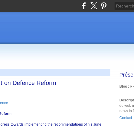
Prése
t on Defence Reform
Blog
: R
Descrip
fence
du web i
news in 
Reform
Contact
rogress towards implementing the recommendations of his June