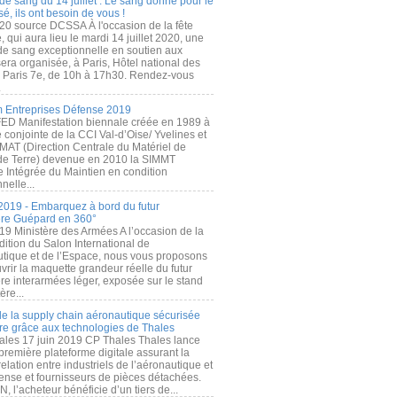
de sang du 14 juillet : Le sang donné pour le
é, ils ont besoin de vous !
20 source DCSSA À l'occasion de la fête
, qui aura lieu le mardi 14 juillet 2020, une
 de sang exceptionnelle en soutien aux
era organisée, à Paris, Hôtel national des
s Paris 7e, de 10h à 17h30. Rendez-vous
.
 Entreprises Défense 2019
FED Manifestation biennale créée en 1989 à
ive conjointe de la CCI Val-d’Oise/ Yvelines et
MAT (Direction Centrale du Matériel de
de Terre) devenue en 2010 la SIMMT
e Intégrée du Maintien en condition
nelle...
2019 - Embarquez à bord du futur
ère Guépard en 360°
19 Ministère des Armées A l’occasion de la
ition du Salon International de
utique et de l’Espace, nous vous proposons
rir la maquette grandeur réelle du futur
ère interarmées léger, exposée sur le stand
ère...
 de la supply chain aéronautique sécurisée
re grâce aux technologies de Thales
ales 17 juin 2019 CP Thales Thales lance
première plateforme digitale assurant la
elation entre industriels de l’aéronautique et
fense et fournisseurs de pièces détachées.
, l’acheteur bénéficie d’un tiers de...