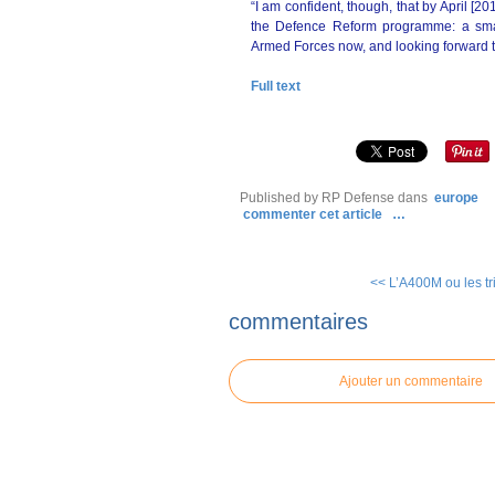
“I am confident, though, that by April [
the Defence Reform programme: a small
Armed Forces now, and looking forward t
Full text
Published by RP Defense
dans
europe
commenter cet article
…
<< L’A400M ou les tri
commentaires
Ajouter un commentaire