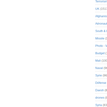
Terroris
UK
(151
Afghanist
Aéronau
South & 
Missile
(
Photo - 
Budget
(
Mali
(100
Naval
(9
Syrie
(96
Défense 
Daesh
(8
drones
(
Syria
(83