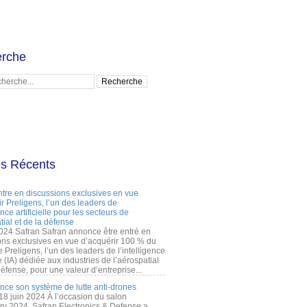
rche
es Récents
ntre en discussions exclusives en vue
r Preligens, l’un des leaders de
gence artificielle pour les secteurs de
tial et de la défense
2024 Safran Safran annonce être entré en
ons exclusives en vue d’acquérir 100 % du
e Preligens, l’un des leaders de l’intelligence
lle (IA) dédiée aux industries de l’aérospatial
défense, pour une valeur d’entreprise...
ance son système de lutte anti-drones
 18 juin 2024 À l’occasion du salon
ry 2024, Safran Electronics & Defense a