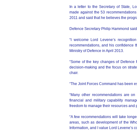
In a letter to the Secretary of State,
made against the 53 recommendations s
2011 and said that he believes the prog
Defence Secretary Philip Hammond said
“I welcome Lord Levene’s recognition
recommendations, and his confidence tha
Ministry of Defence in April 2013.
“Some of the key changes of Defence R
decision-making and the focus on strate
chair.
“The Joint Forces Command has been est
“Many other recommendations are on tr
financial and military capability mana
freedom to manage their resources and pla
“A few recommendations will take longer
areas, such as development of the Wh
Information, and I value Lord Levene’s c