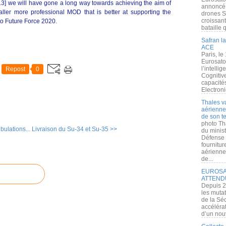
2013] we will have gone a long way towards achieving the aim of
annoncé l
er more professional MOD that is better at supporting the
drones S
croissan
o Future Force 2020.
bataille q
Safran la
ACE
Paris, le
Eurosato
l’intelli
Repost
0
Cognitive
capacité
Electroni
Thales v
aérienne 
de son te
photo Th
bulations...
Livraison du Su-34 et Su-35 >>
du minist
Défense 
fournitu
aérienne
de...
EUROSAT
ATTEND
Depuis 2
les muta
de la Sé
accélérat
d’un nouv