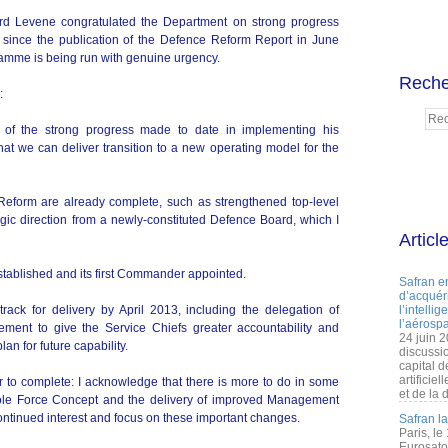
 Lord Levene congratulated the Department on strong progress
ince the publication of the Defence Reform Report in June
ramme is being run with genuine urgency.
Reche
:
 of the strong progress made to date in implementing his
t we can deliver transition to a new operating model for the
eform are already complete, such as strengthened top-level
gic direction from a newly-constituted Defence Board, which I
Articl
ablished and its first Commander appointed.
Safran e
d’acquéri
ack for delivery by April 2013, including the delegation of
l’intelli
l’aérospa
gement to give the Service Chiefs greater accountability and
24 juin 
n for future capability.
discussi
capital d
artificie
 to complete: I acknowledge that there is more to do in some
et de la 
ole Force Concept and the delivery of improved Management
ontinued interest and focus on these important changes.
Safran l
Paris, le
Eurosato