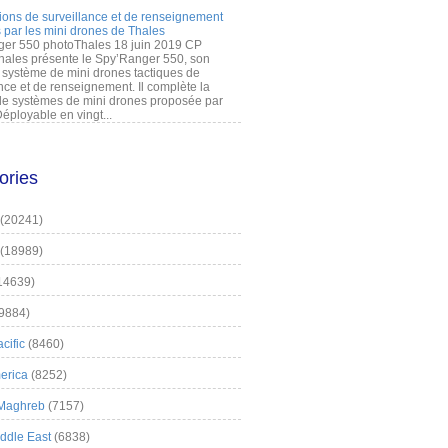
ions de surveillance et de renseignement
 par les mini drones de Thales
er 550 photoThales 18 juin 2019 CP
hales présente le Spy’Ranger 550, son
système de mini drones tactiques de
nce et de renseignement. Il complète la
 systèmes de mini drones proposée par
éployable en vingt...
ories
(20241)
(18989)
14639)
9884)
cific
(8460)
erica
(8252)
 Maghreb
(7157)
iddle East
(6838)