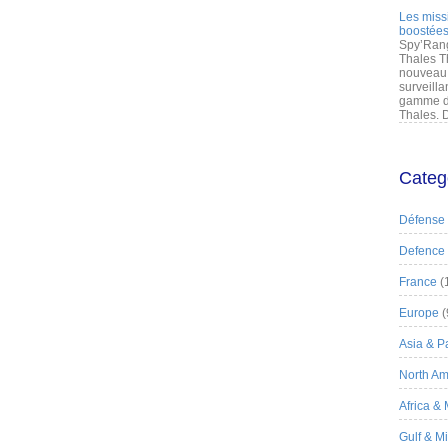
Les miss
boostées
Spy’Rang
Thales T
nouveau 
surveilla
gamme de
Thales. D
Categ
Défense
Defence
France
(
Europe
(
Asia & Pa
North Am
Africa &
Gulf & M