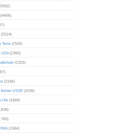
(5092)
(4408)
37)
(2524)
 Terre
(2505)
& USA
(2360)
ationale
(2203)
97)
ce
(2166)
& former USSR
(2036)
l'Air
(1899)
1838)
1760)
OTAN
(1584)