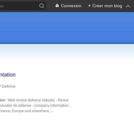
Connexion
+
Créer mon blog
ntation
P Defense
tion
: Web review defence industry - Revue
ndustrie de défense - company information -
France, Europe and elsewhere ...