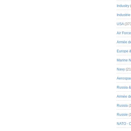
Industry
Industrie
USA
(37
Air Force
Armée de
Europe 
Marine N
Navy
(21
Aerospa
Russia 
Armée de 
Russia
(
Russie
(
NATO - 