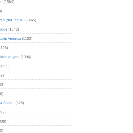
me
(1584)
3)
an (def. indus.)
(1465)
tique
(1342)
Latin America
(1182)
1126)
Video du jour
(1096)
1055)
9)
63)
0)
& Spatial
(925)
92)
838)
3)