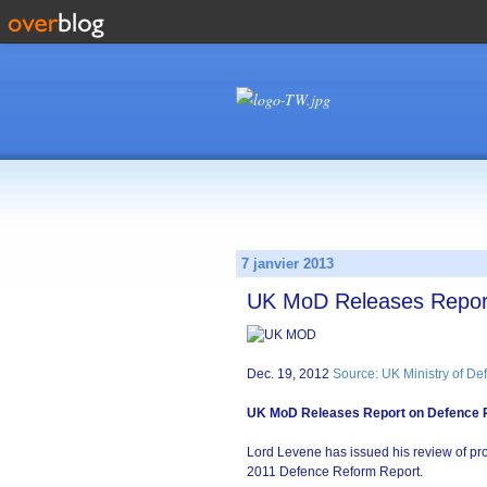
7 janvier 2013
UK MoD Releases Repor
Dec. 19, 2012
Source: UK Ministry of De
UK MoD Releases Report on Defence 
Lord Levene has issued his review of p
2011 Defence Reform Report.