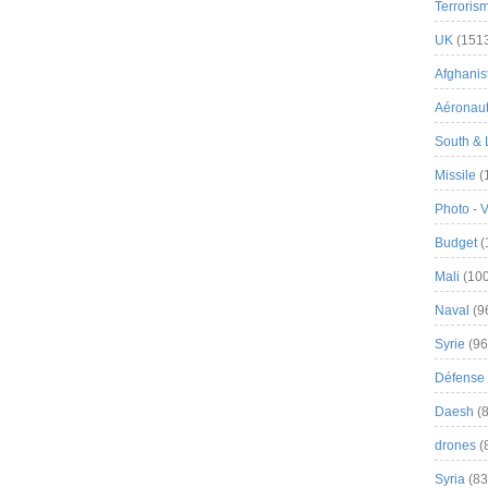
Terroris
UK
(151
Afghanist
Aéronau
South & 
Missile
(
Photo - 
Budget
(
Mali
(100
Naval
(9
Syrie
(96
Défense 
Daesh
(8
drones
(
Syria
(83