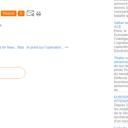
annoncé l
drones S
croissan
Repost
0
bataille q
Safran la
n
ACE
Paris, le
Eurosato
l’intelli
Cognitive
capacité
 for New...
Mali : le point sur l’opération... >>
Electroni
Thales v
aérienne 
de son te
photo Th
du minist
Défense 
fournitu
aérienne
de...
EUROSAT
ATTEND
Depuis 2
les muta
de la Sé
accélérat
d’un nouv