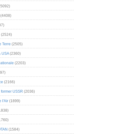
(5092)
(4408)
37)
(2524)
 Terre
(2505)
& USA
(2360)
ationale
(2203)
97)
ce
(2166)
& former USSR
(2036)
l'Air
(1899)
1838)
1760)
OTAN
(1584)