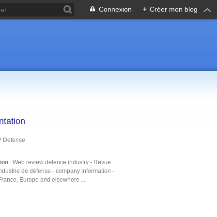
Connexion
+
Créer mon blog
ntation
P Defense
tion
: Web review defence industry - Revue
ndustrie de défense - company information -
France, Europe and elsewhere ...