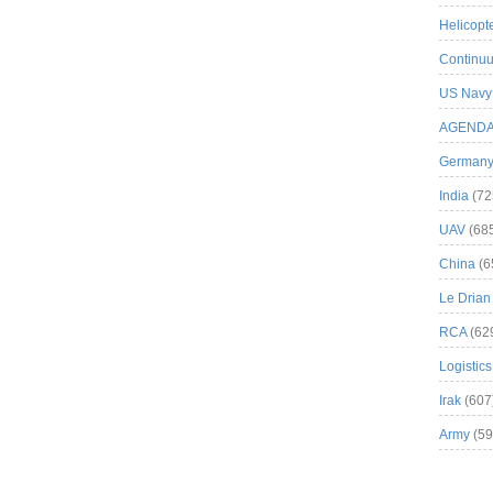
Helicopt
Continuu
US Navy
AGEND
German
India
(72
UAV
(68
China
(6
Le Drian
RCA
(62
Logistics
Irak
(607
Army
(59