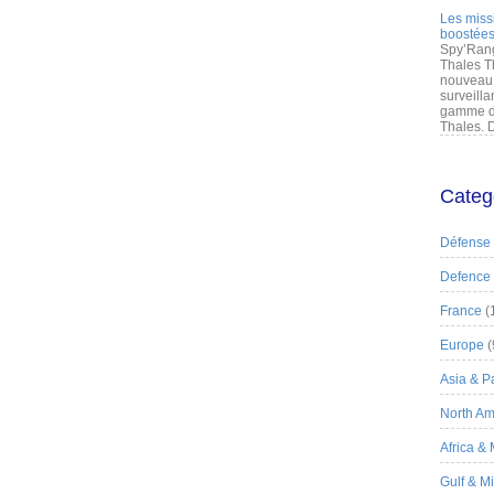
Les miss
boostées
Spy’Rang
Thales T
nouveau 
surveilla
gamme de
Thales. D
Categ
Défense
Defence
France
(
Europe
(
Asia & Pa
North Am
Africa &
Gulf & M