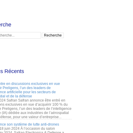
rche
es Récents
ntre en discussions exclusives en vue
r Preligens, l’un des leaders de
gence artificielle pour les secteurs de
tial et de la défense
2024 Safran Safran annonce être entré en
ons exclusives en vue d’acquérir 100 % du
e Preligens, l’un des leaders de l’intelligence
lle (IA) dédiée aux industries de l’aérospatial
défense, pour une valeur d’entreprise...
ance son système de lutte anti-drones
 18 juin 2024 À l’occasion du salon
ry 2024, Safran Electronics & Defense a