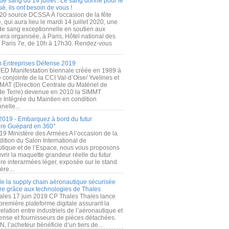
de sang du 14 juillet : Le sang donné pour le
é, ils ont besoin de vous !
20 source DCSSA À l'occasion de la fête
, qui aura lieu le mardi 14 juillet 2020, une
 de sang exceptionnelle en soutien aux
era organisée, à Paris, Hôtel national des
s Paris 7e, de 10h à 17h30. Rendez-vous
.
 Entreprises Défense 2019
FED Manifestation biennale créée en 1989 à
ive conjointe de la CCI Val-d’Oise/ Yvelines et
MAT (Direction Centrale du Matériel de
de Terre) devenue en 2010 la SIMMT
e Intégrée du Maintien en condition
nelle...
2019 - Embarquez à bord du futur
ère Guépard en 360°
19 Ministère des Armées A l’occasion de la
ition du Salon International de
utique et de l’Espace, nous vous proposons
rir la maquette grandeur réelle du futur
ère interarmées léger, exposée sur le stand
ère...
 de la supply chain aéronautique sécurisée
re grâce aux technologies de Thales
ales 17 juin 2019 CP Thales Thales lance
première plateforme digitale assurant la
elation entre industriels de l’aéronautique et
fense et fournisseurs de pièces détachées.
, l’acheteur bénéficie d’un tiers de...