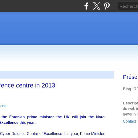
Prése
fence centre in 2013
Blog
: R
Descrip
.com
du web i
news in 
he Estonian prime minister the UK will join the Nato
Contact
xcellence this year.
Cyber Defence Centre of Excellence this year, Prime Minister