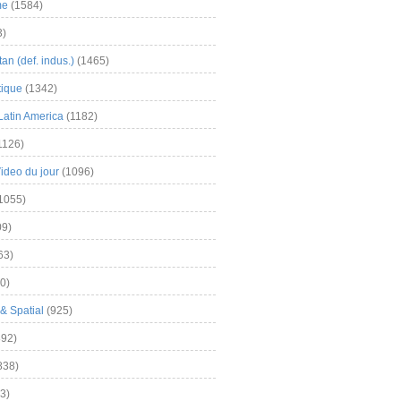
me
(1584)
3)
an (def. indus.)
(1465)
tique
(1342)
Latin America
(1182)
1126)
Video du jour
(1096)
1055)
9)
63)
0)
& Spatial
(925)
92)
838)
3)