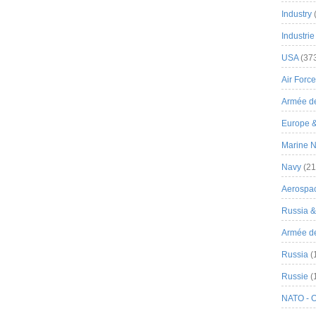
Industry
Industrie
USA
(37
Air Force
Armée de
Europe 
Marine N
Navy
(21
Aerospa
Russia 
Armée de 
Russia
(
Russie
(
NATO - 