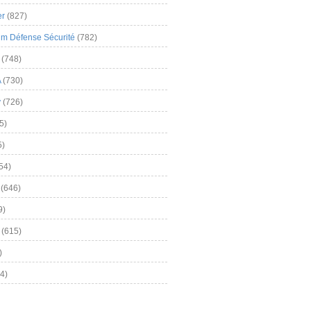
er
(827)
m Défense Sécurité
(782)
(748)
A
(730)
y
(726)
5)
5)
54)
(646)
9)
(615)
)
4)