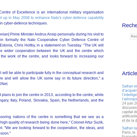
tre of Excellence is an international military organisation
et up in May 2008 to enhance Nato's cyber-defence capability
ff in cyber-defence techniques.
Reche
ian] Prime Minister Andrus Ansip personally during his visit to
in formally the Nato Cooperative Cyber Defence Centre of
Estonia, Chris Holtby, in a statement on Tuesday. "The UK will
the wider cooperation between the UK and the centre which
 the work of the centre, and looks forward to increasing our
Articl
 will be able to participate fully in the conceptual research and
e and will allow the UK some say in its future direction," a
DNet.
Safran e
d’acquéri
ans to join the centre in 2013, according to the centre, while
l’intelli
l’aérospa
gary, Italy, Poland, Slovakia, Spain, the Netherlands, and the
24 juin 
discussi
capital d
artificie
soring nations of the centre is something that we see as a
et de la 
high quality of research being done here," Colonel Artur Suzik,
ent. "We are looking forward to the cooperation, the ideas, and
Safran l
Paris, le
 soon."
Eurosato