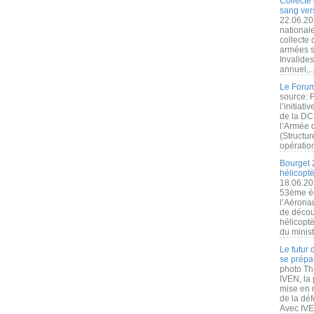
Collecte 
sang vers
22.06.20
nationale
collecte
armées s
Invalide
annuel,..
Le Forum
source: 
l’initiat
de la DC
l’Armée 
(Structur
opération
Bourget 
hélicopt
18.06.20
53ème éd
l’Aérona
de découv
hélicopt
du minist
Le futur
se prépa
photo Th
IVEN, la 
mise en r
de la dé
Avec IVEN