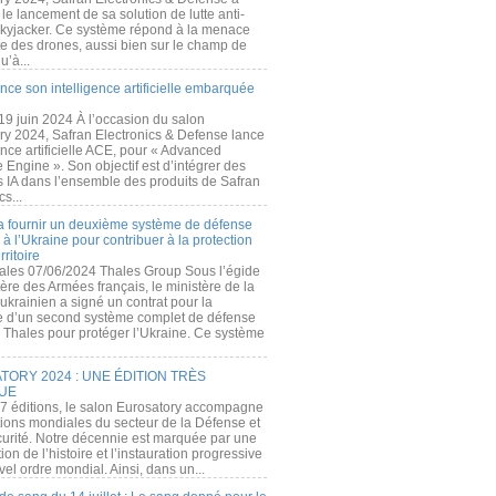
e lancement de sa solution de lutte anti-
kyjacker. Ce système répond à la menace
te des drones, aussi bien sur le champ de
u’à...
nce son intelligence artificielle embarquée
 19 juin 2024 À l’occasion du salon
ry 2024, Safran Electronics & Defense lance
gence artificielle ACE, pour « Advanced
 Engine ». Son objectif est d’intégrer des
s IA dans l’ensemble des produits de Safran
cs...
a fournir un deuxième système de défense
à l’Ukraine pour contribuer à la protection
rritoire
ales 07/06/2024 Thales Group Sous l’égide
ère des Armées français, le ministère de la
ukrainien a signé un contrat pour la
re d’un second système complet de défense
 Thales pour protéger l’Ukraine. Ce système
ORY 2024 : UNE ÉDITION TRÈS
UE
7 éditions, le salon Eurosatory accompagne
tions mondiales du secteur de la Défense et
curité. Notre décennie est marquée par une
ion de l’histoire et l’instauration progressive
el ordre mondial. Ainsi, dans un...