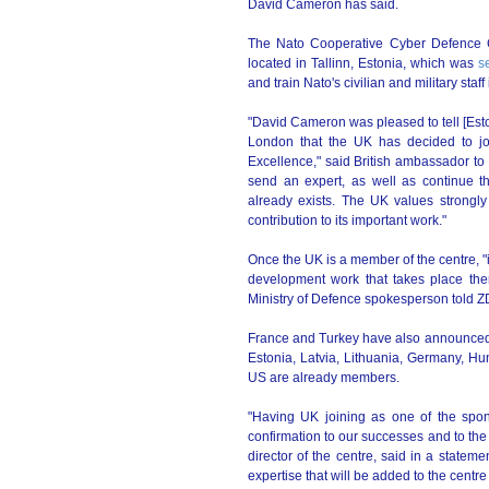
David Cameron has said.
The Nato Cooperative Cyber Defence Cen
located in Tallinn, Estonia, which was
s
and train Nato's civilian and military sta
"David Cameron was pleased to tell [Eston
London that the UK has decided to jo
Excellence," said British ambassador to 
send an expert, as well as continue 
already exists. The UK values strongly
contribution to its important work."
Once the UK is a member of the centre, "it
development work that takes place ther
Ministry of Defence spokesperson told Z
France and Turkey have also announced pl
Estonia, Latvia, Lithuania, Germany, Hun
US are already members.
"Having UK joining as one of the spon
confirmation to our successes and to the 
director of the centre, said in a statem
expertise that will be added to the centre