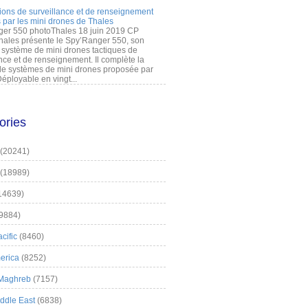
ions de surveillance et de renseignement
 par les mini drones de Thales
er 550 photoThales 18 juin 2019 CP
hales présente le Spy’Ranger 550, son
système de mini drones tactiques de
nce et de renseignement. Il complète la
 systèmes de mini drones proposée par
éployable en vingt...
ories
(20241)
(18989)
14639)
9884)
cific
(8460)
erica
(8252)
 Maghreb
(7157)
iddle East
(6838)