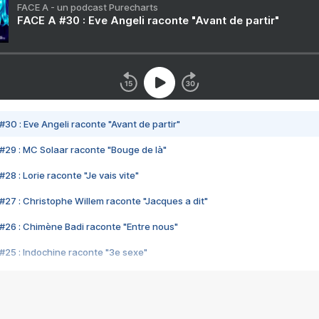
FACE A - un podcast Purecharts
FACE A #30 : Eve Angeli raconte "Avant de partir"
#30 : Eve Angeli raconte "Avant de partir"
#29 : MC Solaar raconte "Bouge de là"
28 : Lorie raconte "Je vais vite"
#27 : Christophe Willem raconte "Jacques a dit"
#26 : Chimène Badi raconte "Entre nous"
#25 : Indochine raconte "3e sexe"
#24 : Zaho raconte "C'est chelou"
#23 : Patrick Bruel raconte "Au café des délices"