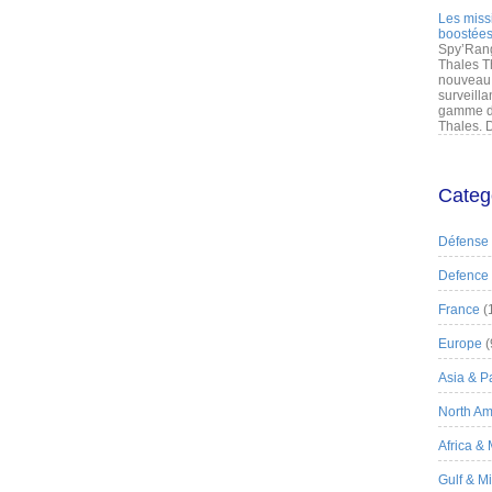
Les miss
boostées
Spy’Rang
Thales T
nouveau 
surveilla
gamme de
Thales. D
Categ
Défense
Defence
France
(
Europe
(
Asia & Pa
North Am
Africa &
Gulf & M