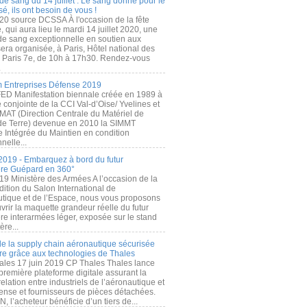
de sang du 14 juillet : Le sang donné pour le
é, ils ont besoin de vous !
20 source DCSSA À l'occasion de la fête
, qui aura lieu le mardi 14 juillet 2020, une
 de sang exceptionnelle en soutien aux
era organisée, à Paris, Hôtel national des
s Paris 7e, de 10h à 17h30. Rendez-vous
.
 Entreprises Défense 2019
FED Manifestation biennale créée en 1989 à
ive conjointe de la CCI Val-d’Oise/ Yvelines et
MAT (Direction Centrale du Matériel de
de Terre) devenue en 2010 la SIMMT
e Intégrée du Maintien en condition
nelle...
2019 - Embarquez à bord du futur
ère Guépard en 360°
19 Ministère des Armées A l’occasion de la
ition du Salon International de
utique et de l’Espace, nous vous proposons
rir la maquette grandeur réelle du futur
ère interarmées léger, exposée sur le stand
ère...
 de la supply chain aéronautique sécurisée
re grâce aux technologies de Thales
ales 17 juin 2019 CP Thales Thales lance
première plateforme digitale assurant la
elation entre industriels de l’aéronautique et
fense et fournisseurs de pièces détachées.
, l’acheteur bénéficie d’un tiers de...