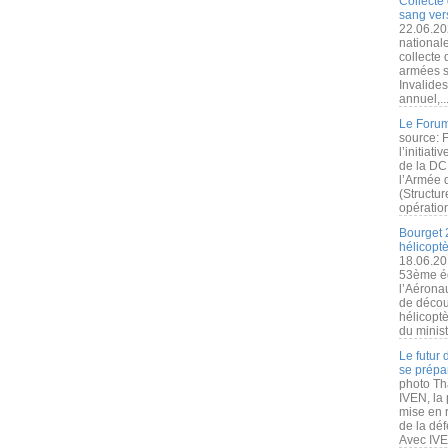
Collecte 
sang vers
22.06.20
nationale
collecte
armées s
Invalide
annuel,..
Le Forum
source: 
l’initiat
de la DC
l’Armée 
(Structur
opération
Bourget 
hélicopt
18.06.20
53ème éd
l’Aérona
de découv
hélicopt
du minist
Le futur
se prépa
photo Th
IVEN, la 
mise en r
de la dé
Avec IVEN