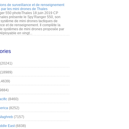
ions de surveillance et de renseignement
 par les mini drones de Thales
er 550 photoThales 18 juin 2019 CP
hales présente le Spy’Ranger 550, son
système de mini drones tactiques de
nce et de renseignement. Il complète la
 systèmes de mini drones proposée par
éployable en vingt...
ories
(20241)
(18989)
14639)
9884)
cific
(8460)
erica
(8252)
 Maghreb
(7157)
iddle East
(6838)