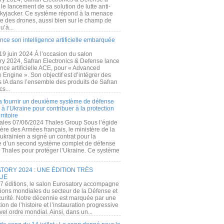
e lancement de sa solution de lutte anti-
kyjacker. Ce système répond à la menace
te des drones, aussi bien sur le champ de
u’à...
nce son intelligence artificielle embarquée
 19 juin 2024 À l’occasion du salon
ry 2024, Safran Electronics & Defense lance
gence artificielle ACE, pour « Advanced
 Engine ». Son objectif est d’intégrer des
s IA dans l’ensemble des produits de Safran
cs...
a fournir un deuxième système de défense
à l’Ukraine pour contribuer à la protection
rritoire
ales 07/06/2024 Thales Group Sous l’égide
ère des Armées français, le ministère de la
ukrainien a signé un contrat pour la
re d’un second système complet de défense
 Thales pour protéger l’Ukraine. Ce système
ORY 2024 : UNE ÉDITION TRÈS
UE
7 éditions, le salon Eurosatory accompagne
tions mondiales du secteur de la Défense et
curité. Notre décennie est marquée par une
ion de l’histoire et l’instauration progressive
el ordre mondial. Ainsi, dans un...