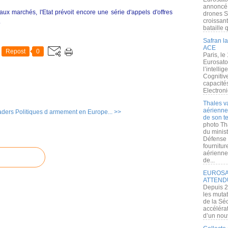
annoncé l
ux marchés, l'Etat prévoit encore une série d'appels d'offres
drones S
croissan
.
bataille q
Safran la
ACE
Repost
0
Paris, le
Eurosato
l’intelli
Cognitive
capacité
Electroni
Thales v
aérienne 
aders
Politiques d armement en Europe... >>
de son te
photo Th
du minist
Défense 
fournitu
aérienne
de...
EUROSAT
ATTEND
Depuis 2
les muta
de la Sé
accélérat
d’un nouv