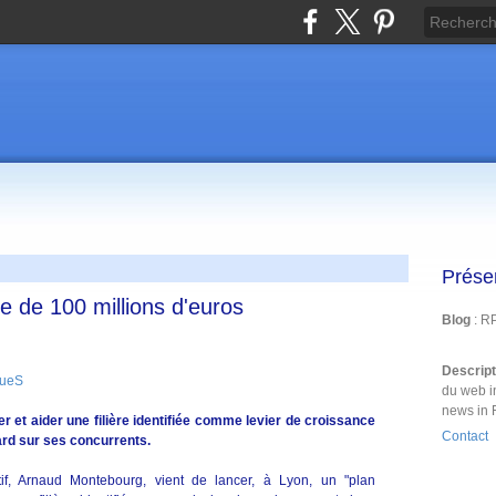
Prése
e de 100 millions d'euros
Blog
: R
Descrip
queS
du web i
news in 
r et aider une filière identifiée comme levier de croissance
Contact
tard sur ses concurrents.
if, Arnaud Montebourg, vient de lancer, à Lyon, un "plan