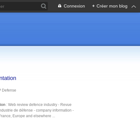
Connexion
+
Créer mon blog
ntation
P Defense
tion
: Web review defence industry - Revue
ndustrie de défense - company information -
France, Europe and elsewhere ...