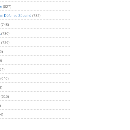
er
(827)
m Défense Sécurité
(782)
(748)
A
(730)
y
(726)
5)
5)
54)
(646)
9)
(615)
)
4)