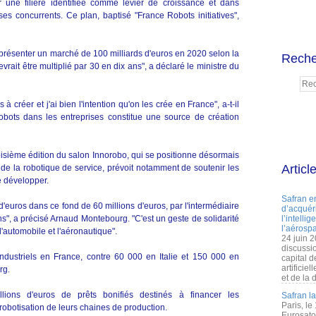
er une filière identifiée comme levier de croissance et dans
ses concurrents. Ce plan, baptisé "France Robots initiatives",
eprésenter un marché de 100 milliards d'euros en 2020 selon la
Reche
it être multiplié par 30 en dix ans", a déclaré le ministre du
 à créer et j'ai bien l'intention qu'on les crée en France", a-t-il
obots dans les entreprises constitue une source de création
oisième édition du salon Innorobo, qui se positionne désormais
Articl
e la robotique de service, prévoit notamment de soutenir les
e développer.
Safran e
 d'euros dans ce fond de 60 millions d'euros, par l'intermédiaire
d’acquéri
s", a précisé Arnaud Montebourg. "C'est un geste de solidarité
l’intelli
l’aérospa
 l'automobile et l'aéronautique".
24 juin 
discussi
dustriels en France, contre 60 000 en Italie et 150 000 en
capital d
artificie
rg.
et de la 
ions d'euros de prêts bonifiés destinés à financer les
Safran l
Paris, le
robotisation de leurs chaines de production.
Eurosato