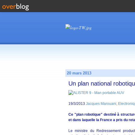
20 mars 2013
Un plan national robotiqu
19/3/2013
Jacques Marouani, Electroni
Ce "plan robotique" destiné à structure
et dans laquelle la France a pris du re
Le ministre du Redressement product