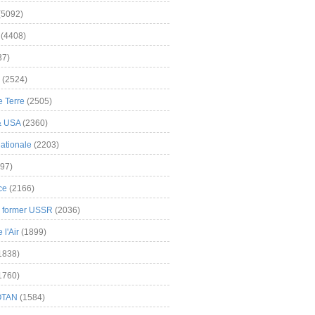
(5092)
(4408)
37)
(2524)
 Terre
(2505)
& USA
(2360)
ationale
(2203)
97)
ce
(2166)
& former USSR
(2036)
l'Air
(1899)
1838)
1760)
OTAN
(1584)