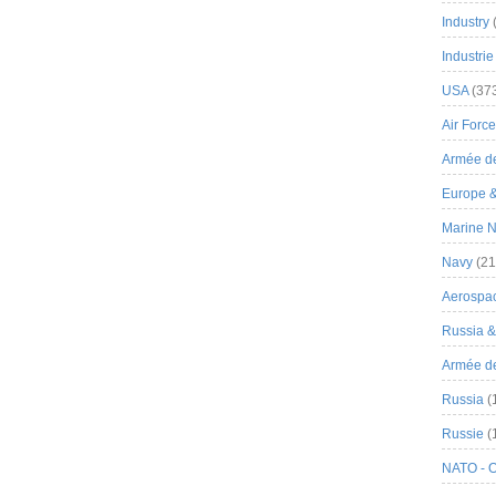
Industry
Industrie
USA
(37
Air Force
Armée de
Europe 
Marine N
Navy
(21
Aerospa
Russia 
Armée de 
Russia
(
Russie
(
NATO - 