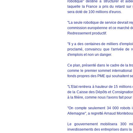
robotique" destiné à structurer et aid
laquelle la France a pris du retard sur 
sera doté de 100 millions d'euros.
"La seule robotique de service devrait r
commission européenne et ce marché devra
Redressement productif.
"Il y a des centaines de milliers d'emplois
proclamé, convaincu que l'arrivée de r
d'emplois et non un danger.
Ce plan, présenté dans le cadre de la tr
comme le premier sommet international d
fonds propres des PME qui souhaitent s
"L'Etat rentrera à hauteur de 15 millions
de la Caisse des Dépôts et Consignation
à la filière, comme nous l'avons fait pour
"On compte seulement 34 000 robots in
Allemagne", a regretté Arnaud Montebou
Le gouvernement mobilisera 300 mill
investissements des entreprises dans la 