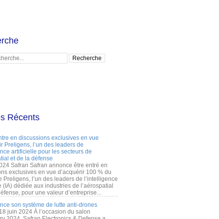
rche
es Récents
ntre en discussions exclusives en vue
r Preligens, l’un des leaders de
gence artificielle pour les secteurs de
tial et de la défense
2024 Safran Safran annonce être entré en
ons exclusives en vue d’acquérir 100 % du
e Preligens, l’un des leaders de l’intelligence
lle (IA) dédiée aux industries de l’aérospatial
défense, pour une valeur d’entreprise...
ance son système de lutte anti-drones
 18 juin 2024 À l’occasion du salon
ry 2024, Safran Electronics & Defense a