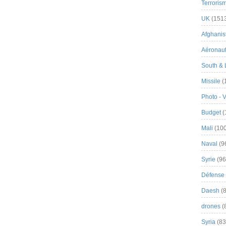
Terroris
UK
(151
Afghanist
Aéronau
South & 
Missile
(
Photo - 
Budget
(
Mali
(100
Naval
(9
Syrie
(96
Défense 
Daesh
(8
drones
(
Syria
(83