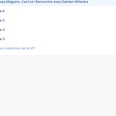
bey Maguire, c'est lui ! Rencontre avec Damien Witecka
e 6
e 5
e 4
e 3
s créatrices de la VF !
e 2
e 1
e Mektoub My Love arrive enfin ! Rencontre avec Shaïn Boumedine et Sal
i : après Toni en famille
elle réalise le bouleversant Dites lui que je l'aime
ais ! Rencontre autour de Vie privée de Rebecca Zlotowski
 de Marguerite, Grave... Rencontre avec Ella Rumpf