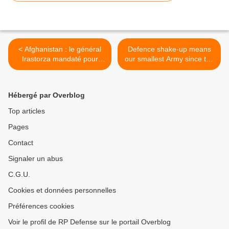
< Afghanistan : le général
Defence shake-up means
Irastorza mandaté pour
our smallest Army since the
définir de nouvelles
Boer War (UK) >
mesures de sécurité
Hébergé par Overblog
Top articles
Pages
Contact
Signaler un abus
C.G.U.
Cookies et données personnelles
Préférences cookies
Voir le profil de RP Defense sur le portail Overblog