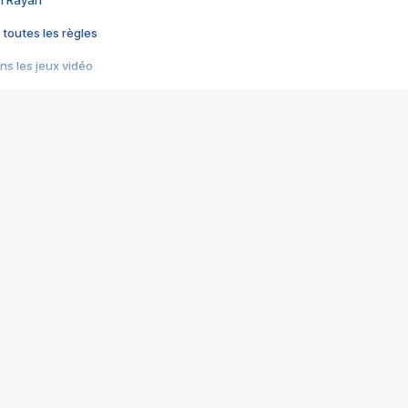
im Rayan
 toutes les règles
s les jeux vidéo
us choquant de Rockstar ? - Le scandale BULLY
e plus moche de Steam
du RÊVE tourne au CAUCHEMAR
pendant 8 heures
it… à tort
umiliés par un jeu vidéo
ire - Final Fantasy 8
ti un empire - Age of Empires
story DOFUS
tard, il crée l'un des pires jeux de tous les temps, MindsEye.