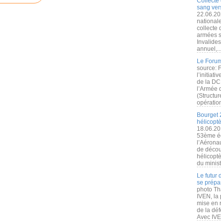
Collecte 
sang vers
22.06.20
nationale
collecte
armées s
Invalide
annuel,..
Le Forum
source: 
l’initiat
de la DC
l’Armée 
(Structur
opération
Bourget 
hélicopt
18.06.20
53ème éd
l’Aérona
de découv
hélicopt
du minist
Le futur
se prépa
photo Th
IVEN, la 
mise en r
de la dé
Avec IVEN