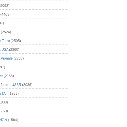
(5092)
(4408)
37)
(2524)
 Terre
(2505)
& USA
(2360)
ationale
(2203)
97)
ce
(2166)
& former USSR
(2036)
l'Air
(1899)
1838)
1760)
OTAN
(1584)