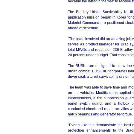
became the latest in the fleet to receive 
The Bradley Urban Survivability Kit I
application mission began in Korea for 
Materiel Command pre-positioned stocks
ahead of schedule.
"The team involved did an amazing job wh
serves as product manager for Bradley.
total MWOs and repairs on 236 Bradley F
20 percent under budget. That constitute
The BUSKs are designed to allow the Arm
urban combat. BUSK III incorporates four m
driver seat, a turret survivability syste
The team was able to save time and mon
on the vehicles. Modifications applied 
improvements, a fire suppression guar
panel switch guard, and a hotbox pr
conducted check and repair activities whi
hatch bearings and generator re-torque.
"Events like this demonstrate the best of
protection enhancements to the Bradl