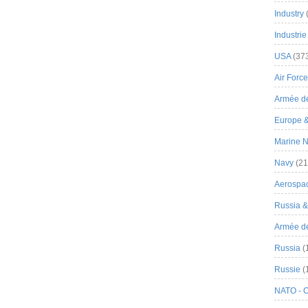
Industry
Industrie
USA
(37
Air Force
Armée de
Europe 
Marine N
Navy
(21
Aerospa
Russia 
Armée de 
Russia
(
Russie
(
NATO - 