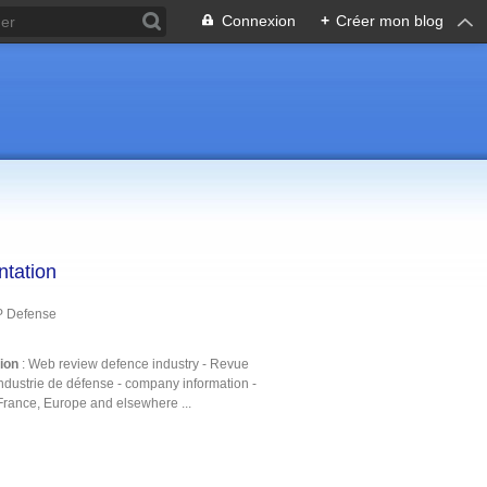
Connexion
+
Créer mon blog
ntation
P Defense
tion
: Web review defence industry - Revue
ndustrie de défense - company information -
France, Europe and elsewhere ...