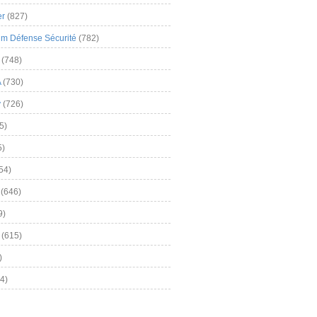
er
(827)
m Défense Sécurité
(782)
(748)
A
(730)
y
(726)
5)
5)
54)
(646)
9)
(615)
)
4)