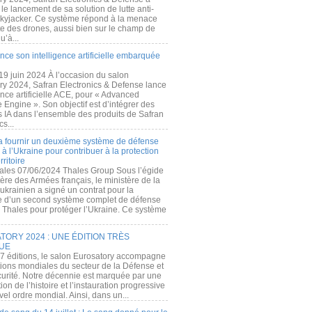
e lancement de sa solution de lutte anti-
kyjacker. Ce système répond à la menace
te des drones, aussi bien sur le champ de
u’à...
nce son intelligence artificielle embarquée
 19 juin 2024 À l’occasion du salon
ry 2024, Safran Electronics & Defense lance
gence artificielle ACE, pour « Advanced
 Engine ». Son objectif est d’intégrer des
s IA dans l’ensemble des produits de Safran
cs...
a fournir un deuxième système de défense
à l’Ukraine pour contribuer à la protection
rritoire
ales 07/06/2024 Thales Group Sous l’égide
ère des Armées français, le ministère de la
ukrainien a signé un contrat pour la
re d’un second système complet de défense
 Thales pour protéger l’Ukraine. Ce système
ORY 2024 : UNE ÉDITION TRÈS
UE
7 éditions, le salon Eurosatory accompagne
tions mondiales du secteur de la Défense et
curité. Notre décennie est marquée par une
ion de l’histoire et l’instauration progressive
el ordre mondial. Ainsi, dans un...