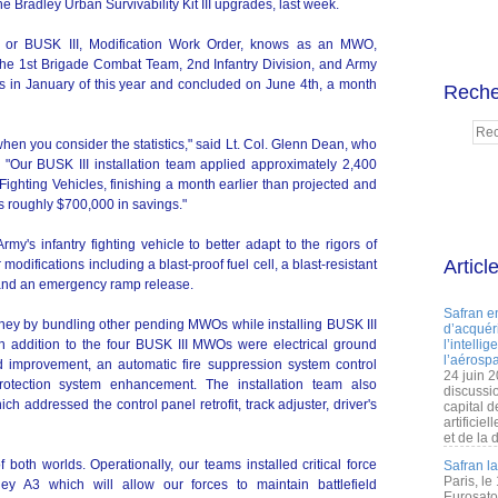
the Bradley Urban Survivability Kit III upgrades, last week.
II, or BUSK III, Modification Work Order, knows as an MWO,
the 1st Brigade Combat Team, 2nd Infantry Division, and Army
 in January of this year and concluded on June 4th, a month
Reche
en you consider the statistics," said Lt. Col. Glenn Dean, who
 "Our BUSK III installation team applied approximately 2,400
ighting Vehicles, finishing a month earlier than projected and
s roughly $700,000 in savings."
y's infantry fighting vehicle to better adapt to the rigors of
Articl
odifications including a blast-proof fuel cell, a blast-resistant
m, and an emergency ramp release.
Safran e
ey by bundling other pending MWOs while installing BUSK III
d’acquéri
in addition to the four BUSK III MWOs were electrical ground
l’intelli
l’aérospa
d improvement, an automatic fire suppression system control
24 juin 
otection system enhancement. The installation team also
discussi
ch addressed the control panel retrofit, track adjuster, driver's
capital d
artificie
et de la 
 both worlds. Operationally, our teams installed critical force
Safran l
Paris, le
ey A3 which will allow our forces to maintain battlefield
Eurosato