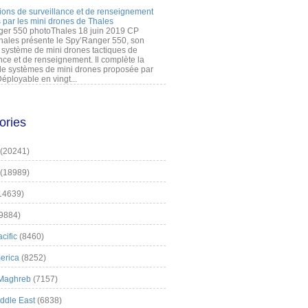
ions de surveillance et de renseignement
 par les mini drones de Thales
er 550 photoThales 18 juin 2019 CP
hales présente le Spy’Ranger 550, son
système de mini drones tactiques de
nce et de renseignement. Il complète la
 systèmes de mini drones proposée par
éployable en vingt...
ories
(20241)
(18989)
14639)
9884)
cific
(8460)
erica
(8252)
 Maghreb
(7157)
iddle East
(6838)