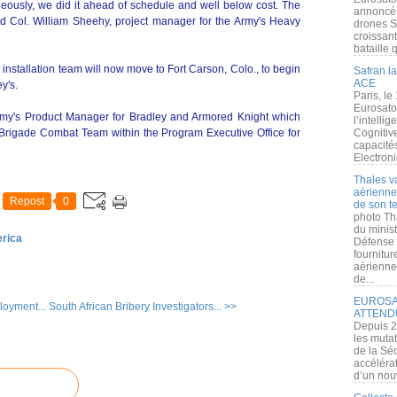
neously, we did it ahead of schedule and well below cost. The
annoncé l
id Col. William Sheehy, project manager for the Army's Heavy
drones S
croissan
bataille q
I installation team will now move to Fort Carson, Colo., to begin
Safran la
ACE
y's.
Paris, le
Eurosato
rmy's Product Manager for Bradley and Armored Knight which
l’intelli
 Brigade Combat Team within the Program Executive Office for
Cognitive
capacité
Electroni
Thales v
aérienne 
Repost
0
de son te
photo Th
du minist
erica
Défense 
fournitu
aérienne
de...
EUROSAT
loyment...
South African Bribery Investigators... >>
ATTEND
Depuis 2
les muta
de la Sé
accélérat
d’un nouv