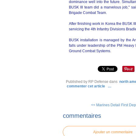
dominance well into the future. Simulta
BUSK III team did a marvelous job," sa
Brigade Combat Team.
After finishing work in Korea the BUSK II
servicing the 4th Infantry Divisions Bradle
BUSK installation is managed by the A
falls under leadership of the PM Heavy
Ground Combat Systems.
Published by RP Defense
dans
north am
commenter cet article
…
<< Marines Detail First Dep
commentaires
Ajouter un commentaire