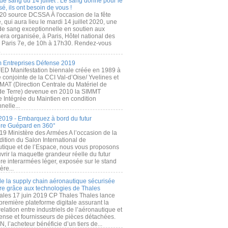
de sang du 14 juillet : Le sang donné pour le
é, ils ont besoin de vous !
20 source DCSSA À l'occasion de la fête
, qui aura lieu le mardi 14 juillet 2020, une
 de sang exceptionnelle en soutien aux
era organisée, à Paris, Hôtel national des
s Paris 7e, de 10h à 17h30. Rendez-vous
.
 Entreprises Défense 2019
FED Manifestation biennale créée en 1989 à
ive conjointe de la CCI Val-d’Oise/ Yvelines et
MAT (Direction Centrale du Matériel de
de Terre) devenue en 2010 la SIMMT
e Intégrée du Maintien en condition
nelle...
2019 - Embarquez à bord du futur
ère Guépard en 360°
19 Ministère des Armées A l’occasion de la
ition du Salon International de
utique et de l’Espace, nous vous proposons
rir la maquette grandeur réelle du futur
ère interarmées léger, exposée sur le stand
ère...
 de la supply chain aéronautique sécurisée
re grâce aux technologies de Thales
ales 17 juin 2019 CP Thales Thales lance
première plateforme digitale assurant la
elation entre industriels de l’aéronautique et
fense et fournisseurs de pièces détachées.
, l’acheteur bénéficie d’un tiers de...