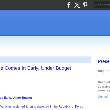
Prése
e Comes In Early, Under Budget
Blog
: R
Descrip
du web i
)
news in 
Contact
led Early, Under Budget
ehicles assigned to units stationed in the Republic of Korea