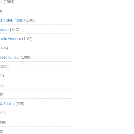
me
(1584)
3)
an (def. indus.)
(1465)
tique
(1342)
Latin America
(1182)
1126)
Video du jour
(1096)
1055)
9)
63)
0)
& Spatial
(925)
92)
838)
3)