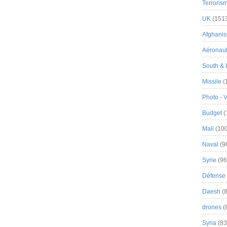
Terroris
UK
(151
Afghanist
Aéronau
South & 
Missile
(
Photo - 
Budget
(
Mali
(100
Naval
(9
Syrie
(96
Défense 
Daesh
(8
drones
(
Syria
(83