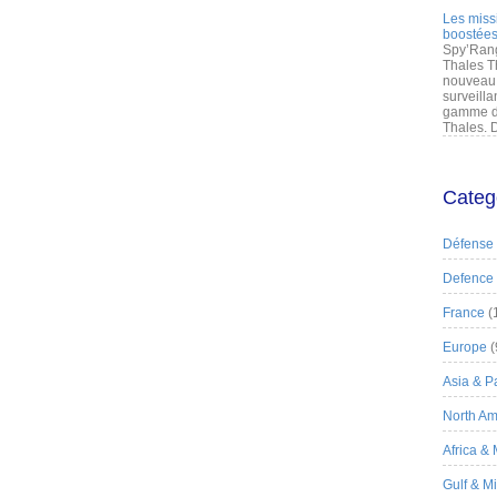
Les miss
boostées
Spy’Rang
Thales T
nouveau 
surveilla
gamme de
Thales. D
Categ
Défense
Defence
France
(
Europe
(
Asia & Pa
North Am
Africa &
Gulf & M