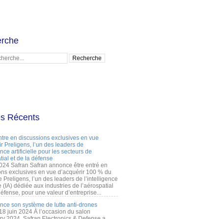
rche
es Récents
ntre en discussions exclusives en vue
r Preligens, l’un des leaders de
gence artificielle pour les secteurs de
tial et de la défense
2024 Safran Safran annonce être entré en
ons exclusives en vue d’acquérir 100 % du
e Preligens, l’un des leaders de l’intelligence
lle (IA) dédiée aux industries de l’aérospatial
défense, pour une valeur d’entreprise...
ance son système de lutte anti-drones
 18 juin 2024 À l’occasion du salon
ry 2024, Safran Electronics & Defense a