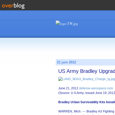
21 juin 2012
US Army Bradley Upgrad
June 21, 2012
defense-aerospace.com
(Source: U.S Army; issued June 19, 2012
Bradley Urban Survivability Kits Instal
WARREN, Mich. --- Bradley A3 Fighting V