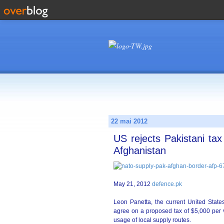
22 mai 2012
US rejects Pakistani tax
Afghanistan
May 21, 2012
defence.pk
Leon Panetta, the current United State
agree on a proposed tax of $5,000 per v
usage of local supply routes.