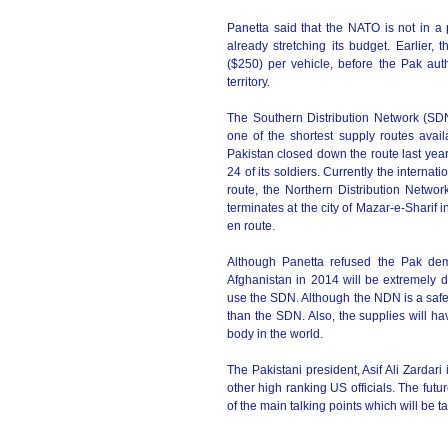
Panetta said that the NATO is not in a p
already stretching its budget. Earlie
($250) per vehicle, before the Pak aut
territory.
The Southern Distribution Network (SD
one of the shortest supply routes avai
Pakistan closed down the route last year
24 of its soldiers. Currently the interna
route, the Northern Distribution Networ
terminates at the city of Mazar-e-Sharif
en route.
Although Panetta refused the Pak dem
Afghanistan in 2014 will be extremely diff
use the SDN. Although the NDN is a safer 
than the SDN. Also, the supplies will ha
body in the world.
The Pakistani president, Asif Ali Zardar
other high ranking US officials. The futur
of the main talking points which will be 