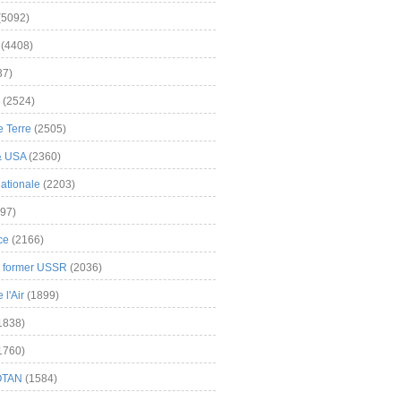
(5092)
(4408)
37)
(2524)
 Terre
(2505)
& USA
(2360)
ationale
(2203)
97)
ce
(2166)
& former USSR
(2036)
l'Air
(1899)
1838)
1760)
OTAN
(1584)