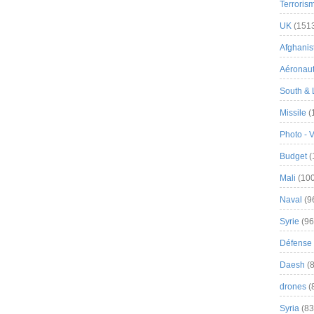
Terroris
UK
(151
Afghanist
Aéronau
South & 
Missile
(
Photo - 
Budget
(
Mali
(100
Naval
(9
Syrie
(96
Défense 
Daesh
(8
drones
(
Syria
(83