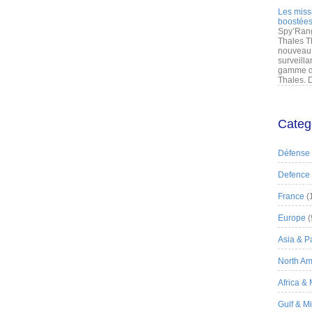
Les miss
boostées
Spy’Rang
Thales T
nouveau 
surveilla
gamme de
Thales. D
Categ
Défense
Defence
France
(
Europe
(
Asia & Pa
North Am
Africa &
Gulf & M