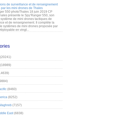
ions de surveillance et de renseignement
 par les mini drones de Thales
er 550 photoThales 18 juin 2019 CP
hales présente le Spy’Ranger 550, son
système de mini drones tactiques de
nce et de renseignement. Il complète la
 systèmes de mini drones proposée par
éployable en vingt...
ories
(20241)
(18989)
14639)
9884)
cific
(8460)
erica
(8252)
 Maghreb
(7157)
iddle East
(6838)