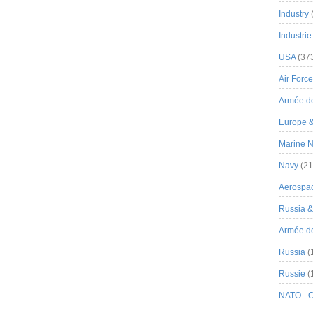
Industry
Industrie
USA
(37
Air Force
Armée de
Europe 
Marine N
Navy
(21
Aerospa
Russia 
Armée de 
Russia
(
Russie
(
NATO - 