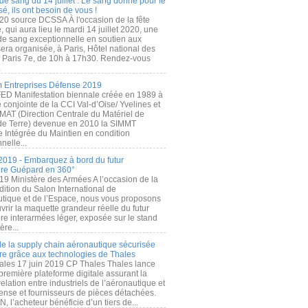
de sang du 14 juillet : Le sang donné pour le
é, ils ont besoin de vous !
20 source DCSSA À l'occasion de la fête
, qui aura lieu le mardi 14 juillet 2020, une
 de sang exceptionnelle en soutien aux
era organisée, à Paris, Hôtel national des
s Paris 7e, de 10h à 17h30. Rendez-vous
.
 Entreprises Défense 2019
FED Manifestation biennale créée en 1989 à
ive conjointe de la CCI Val-d’Oise/ Yvelines et
MAT (Direction Centrale du Matériel de
de Terre) devenue en 2010 la SIMMT
e Intégrée du Maintien en condition
nelle...
2019 - Embarquez à bord du futur
ère Guépard en 360°
19 Ministère des Armées A l’occasion de la
ition du Salon International de
utique et de l’Espace, nous vous proposons
rir la maquette grandeur réelle du futur
ère interarmées léger, exposée sur le stand
ère...
 de la supply chain aéronautique sécurisée
re grâce aux technologies de Thales
ales 17 juin 2019 CP Thales Thales lance
première plateforme digitale assurant la
elation entre industriels de l’aéronautique et
fense et fournisseurs de pièces détachées.
, l’acheteur bénéficie d’un tiers de...