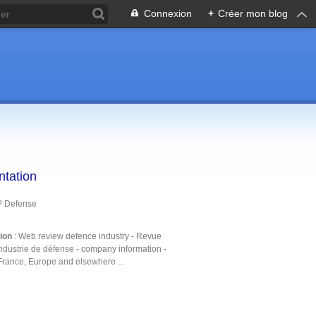
Connexion
+
Créer mon blog
ntation
P Defense
tion
: Web review defence industry - Revue
ndustrie de défense - company information -
France, Europe and elsewhere ...