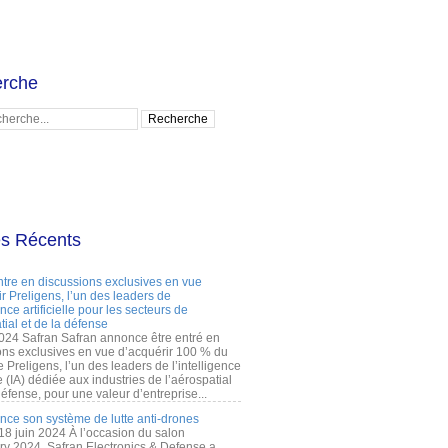
rche
es Récents
ntre en discussions exclusives en vue
r Preligens, l’un des leaders de
gence artificielle pour les secteurs de
tial et de la défense
2024 Safran Safran annonce être entré en
ons exclusives en vue d’acquérir 100 % du
e Preligens, l’un des leaders de l’intelligence
lle (IA) dédiée aux industries de l’aérospatial
défense, pour une valeur d’entreprise...
ance son système de lutte anti-drones
 18 juin 2024 À l’occasion du salon
ry 2024, Safran Electronics & Defense a