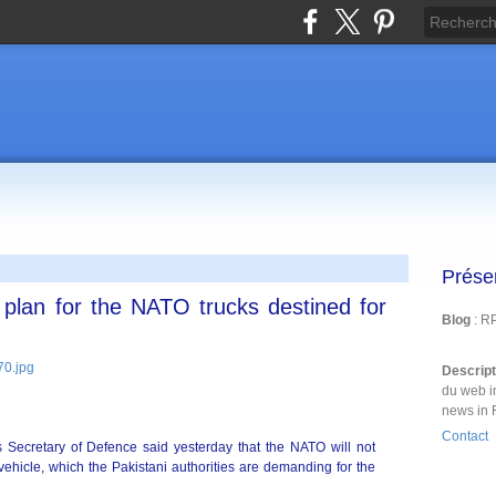
Prése
 plan for the NATO trucks destined for
Blog
: R
Descrip
du web i
news in 
Contact
s Secretary of Defence said yesterday that the NATO will not
ehicle, which the Pakistani authorities are demanding for the