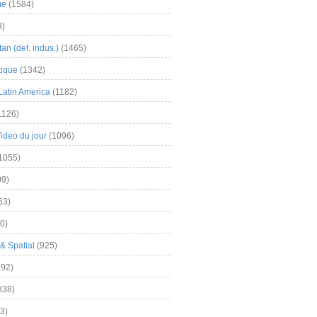
me
(1584)
3)
an (def. indus.)
(1465)
tique
(1342)
Latin America
(1182)
1126)
Video du jour
(1096)
1055)
9)
63)
0)
& Spatial
(925)
92)
838)
3)