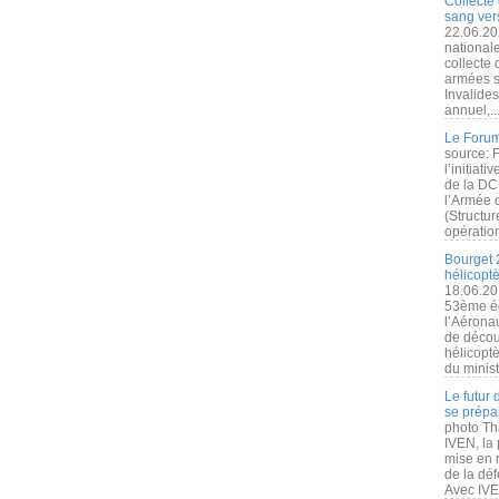
Collecte 
sang vers
22.06.20
nationale
collecte
armées s
Invalide
annuel,..
Le Forum
source: 
l’initiat
de la DC
l’Armée 
(Structur
opération
Bourget 
hélicopt
18.06.20
53ème éd
l’Aérona
de découv
hélicopt
du minist
Le futur
se prépa
photo Th
IVEN, la 
mise en r
de la dé
Avec IVEN