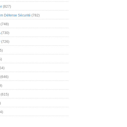
er
(827)
m Défense Sécurité
(782)
(748)
A
(730)
y
(726)
5)
5)
54)
(646)
9)
(615)
)
4)