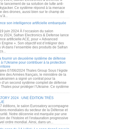
e lancement de sa solution de lutte anti-
kyjacker. Ce système répond à la menace
te des drones, aussi bien sur le champ de
u’à...
nce son intelligence artificielle embarquée
 19 juin 2024 À l’occasion du salon
ry 2024, Safran Electronics & Defense lance
gence artificielle ACE, pour « Advanced
 Engine ». Son objectif est d’intégrer des
s IA dans l’ensemble des produits de Safran
cs...
a fournir un deuxième système de défense
à l’Ukraine pour contribuer à la protection
rritoire
ales 07/06/2024 Thales Group Sous l’égide
ère des Armées français, le ministère de la
ukrainien a signé un contrat pour la
re d’un second système complet de défense
 Thales pour protéger l’Ukraine. Ce système
ORY 2024 : UNE ÉDITION TRÈS
UE
7 éditions, le salon Eurosatory accompagne
tions mondiales du secteur de la Défense et
curité. Notre décennie est marquée par une
ion de l’histoire et l’instauration progressive
el ordre mondial. Ainsi, dans un...