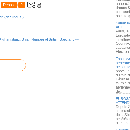
annoncé l
Repost
0
drones S
croissan
bataille q
n (def. indus.)
Safran la
ACE
Paris, le
Eurosato
fghanistan...
Small Number of British Special... >>
l’intelli
Cognitive
capacité
Electroni
Thales v
aérienne 
de son te
photo Th
du minist
Défense 
fournitu
aérienne
de...
EUROSAT
ATTEND
Depuis 2
les muta
de la Sé
accélérat
d’un nouv