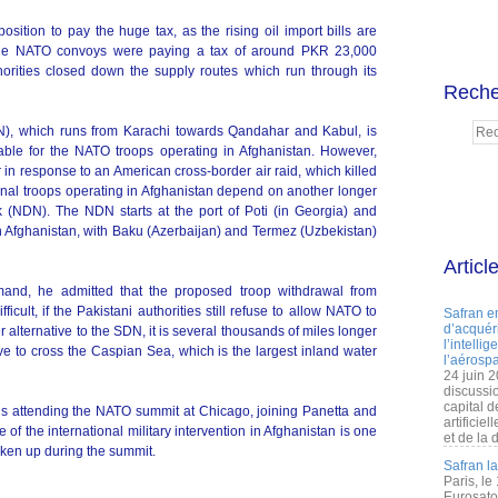
osition to pay the huge tax, as the rising oil import bills are
r, the NATO convoys were paying a tax of around PKR 23,000
horities closed down the supply routes which run through its
Reche
N), which runs from Karachi towards Qandahar and Kabul, is
lable for the NATO troops operating in Afghanistan. However,
 in response to an American cross-border air raid, which killed
tional troops operating in Afghanistan depend on another longer
k (NDN). The NDN starts at the port of Poti (in Georgia) and
 in Afghanistan, with Baku (Azerbaijan) and Termez (Uzbekistan)
Articl
and, he admitted that the proposed troop withdrawal from
icult, if the Pakistani authorities still refuse to allow NATO to
Safran e
d’acquéri
alternative to the SDN, it is several thousands of miles longer
l’intelli
ve to cross the Caspian Sea, which is the largest inland water
l’aérospa
24 juin 
discussi
capital d
i is attending the NATO summit at Chicago, joining Panetta and
artificie
e of the international military intervention in Afghanistan is one
et de la 
taken up during the summit.
Safran l
Paris, le
Eurosato