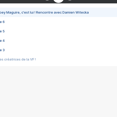
bey Maguire, c'est lui ! Rencontre avec Damien Witecka
e 6
e 5
e 4
e 3
s créatrices de la VF !
e 2
e 1
e Mektoub My Love arrive enfin ! Rencontre avec Shaïn Boumedine et Sal
i : après Toni en famille
elle réalise le bouleversant Dites lui que je l'aime
ais ! Rencontre autour de Vie privée de Rebecca Zlotowski