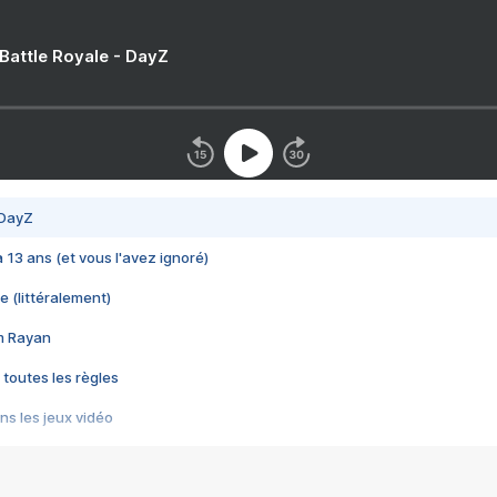
 Battle Royale - DayZ
 DayZ
 a 13 ans (et vous l'avez ignoré)
e (littéralement)
im Rayan
 toutes les règles
s les jeux vidéo
us choquant de Rockstar ? - Le scandale BULLY