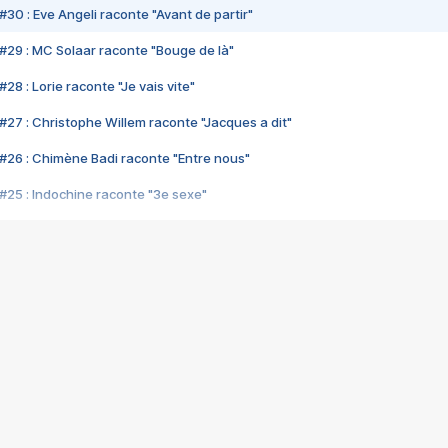
#30 : Eve Angeli raconte "Avant de partir"
#29 : MC Solaar raconte "Bouge de là"
28 : Lorie raconte "Je vais vite"
#27 : Christophe Willem raconte "Jacques a dit"
#26 : Chimène Badi raconte "Entre nous"
#25 : Indochine raconte "3e sexe"
#24 : Zaho raconte "C'est chelou"
#23 : Patrick Bruel raconte "Au café des délices"
#22 : Kyo raconte "Le chemin"
#21 : Nolwenn Leroy raconte "Cassé"
#20 : Patrick Hernandez raconte "Born to be alive"
#19 : Lorie raconte "Près de moi"
#18 : Michael Jones raconte "A nos actes manqués" (avec Jean-Jacque