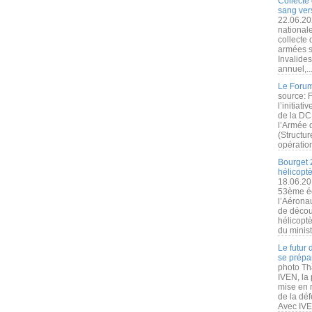
Collecte 
sang vers
22.06.20
nationale
collecte
armées s
Invalide
annuel,..
Le Forum
source: 
l’initiat
de la DC
l’Armée 
(Structur
opération
Bourget 
hélicopt
18.06.20
53ème éd
l’Aérona
de découv
hélicopt
du minist
Le futur
se prépa
photo Th
IVEN, la 
mise en r
de la dé
Avec IVEN