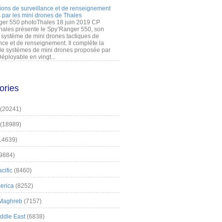
ions de surveillance et de renseignement
 par les mini drones de Thales
er 550 photoThales 18 juin 2019 CP
hales présente le Spy’Ranger 550, son
système de mini drones tactiques de
nce et de renseignement. Il complète la
 systèmes de mini drones proposée par
éployable en vingt...
ories
(20241)
(18989)
14639)
9884)
cific
(8460)
erica
(8252)
 Maghreb
(7157)
iddle East
(6838)