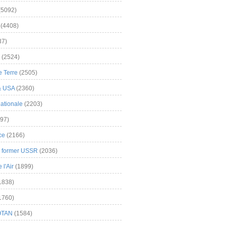
(5092)
(4408)
37)
(2524)
 Terre
(2505)
& USA
(2360)
ationale
(2203)
97)
ce
(2166)
& former USSR
(2036)
l'Air
(1899)
1838)
1760)
OTAN
(1584)