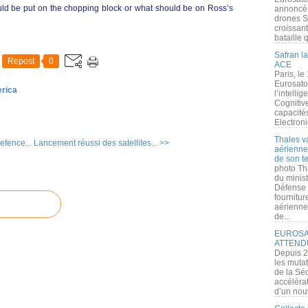
uld be put on the chopping block or what should be on Ross’s
annoncé l
drones S
croissan
bataille q
Safran la
Repost
0
ACE
Paris, le
Eurosato
erica
l’intelli
Cognitive
capacité
Electroni
Thales v
efence...
Lancement réussi des satellites... >>
aérienne 
de son te
photo Th
du minist
Défense 
fournitu
aérienne
de...
EUROSAT
ATTEND
Depuis 2
les muta
de la Sé
accélérat
d’un nouv