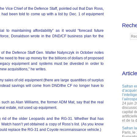
he Vice Chief of the Defence Staff, pointed out that Dan Ross,
l, had been told to come up with a list by Dec. 1 of equipment
Reche
l to maintaining affordability” as it would “forecast future
r force, Donaldson wrote in the DND/CF business plan for the
ef of the Defence Staff Gen. Walter Natynczyk in October notes
 the need to free up money for the billions of dollars of proposed
egacy equipment and systems must be divested in order to
new acquisitions,” he writes.
Articl
any sales of old equipment (there are large quantities of surplus
 instead savings will come from DND/the CF no longer have to
Safran e
d’acquéri
l’intelli
l’aérospa
such as Alan Williams, the former ADM Mat, say that the real
24 juin 
 real estate, not used up equipment.
discussi
capital d
artificie
g rid of the older Leopards and the RG-31. Whether that has
et de la 
 Watch hasn’t yet obtained a copy of Ross’s list. (As you know
Safran l
 would replace the RG-31 and Coyote reconnaissance vehicle.)
Paris, le
Eurosato