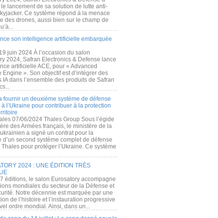
e lancement de sa solution de lutte anti-
kyjacker. Ce système répond à la menace
te des drones, aussi bien sur le champ de
u’à...
nce son intelligence artificielle embarquée
 19 juin 2024 À l’occasion du salon
ry 2024, Safran Electronics & Defense lance
gence artificielle ACE, pour « Advanced
 Engine ». Son objectif est d’intégrer des
s IA dans l’ensemble des produits de Safran
cs...
a fournir un deuxième système de défense
à l’Ukraine pour contribuer à la protection
rritoire
ales 07/06/2024 Thales Group Sous l’égide
ère des Armées français, le ministère de la
ukrainien a signé un contrat pour la
re d’un second système complet de défense
 Thales pour protéger l’Ukraine. Ce système
ORY 2024 : UNE ÉDITION TRÈS
UE
7 éditions, le salon Eurosatory accompagne
tions mondiales du secteur de la Défense et
curité. Notre décennie est marquée par une
ion de l’histoire et l’instauration progressive
el ordre mondial. Ainsi, dans un...