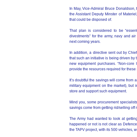
In May, Vice-Admiral Bruce Donaldson, t
the Assistant Deputy Minster of Materie
that could be disposed of.
That plan is considered to be “essentia
divestments” for the army, navy and ai
next coming years.
In addition, a directive sent out by Chi
that such an initiative is being driven by
new equipment purchases. “Non-core l
provide the resources required for these 
It’s doubtful the savings will come from 
military equipment on the market), but
store and support such equipment.
Mind you, some procurement specialists 
savings come from getting rid/selling off
The Army had wanted to look at gettin
happened or not is not clear as Defence
the TAPV project, with its 500 vehicles,