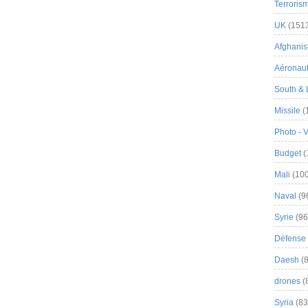
Terroris
UK
(151
Afghanist
Aéronau
South & 
Missile
(
Photo - 
Budget
(
Mali
(100
Naval
(9
Syrie
(96
Défense 
Daesh
(8
drones
(
Syria
(83