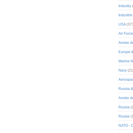
Industry
Industrie
USA
(37
Air Force
Armée de
Europe 
Marine N
Navy
(21
Aerospa
Russia 
Armée de 
Russia
(
Russie
(
NATO - 