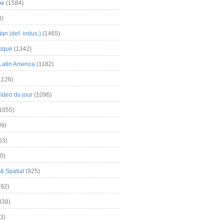
me
(1584)
3)
an (def. indus.)
(1465)
tique
(1342)
Latin America
(1182)
1126)
Video du jour
(1096)
1055)
9)
63)
0)
& Spatial
(925)
92)
838)
3)