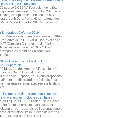
de sang du 14 juillet : Le sang donné pour le
é, ils ont besoin de vous !
20 source DCSSA À l'occasion de la fête
, qui aura lieu le mardi 14 juillet 2020, une
 de sang exceptionnelle en soutien aux
era organisée, à Paris, Hôtel national des
s Paris 7e, de 10h à 17h30. Rendez-vous
.
 Entreprises Défense 2019
FED Manifestation biennale créée en 1989 à
ive conjointe de la CCI Val-d’Oise/ Yvelines et
MAT (Direction Centrale du Matériel de
de Terre) devenue en 2010 la SIMMT
e Intégrée du Maintien en condition
nelle...
2019 - Embarquez à bord du futur
ère Guépard en 360°
19 Ministère des Armées A l’occasion de la
ition du Salon International de
utique et de l’Espace, nous vous proposons
rir la maquette grandeur réelle du futur
ère interarmées léger, exposée sur le stand
ère...
 de la supply chain aéronautique sécurisée
re grâce aux technologies de Thales
ales 17 juin 2019 CP Thales Thales lance
première plateforme digitale assurant la
elation entre industriels de l’aéronautique et
fense et fournisseurs de pièces détachées.
, l’acheteur bénéficie d’un tiers de...