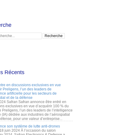
rche
es Récents
ntre en discussions exclusives en vue
r Preligens, l’un des leaders de
gence artificielle pour les secteurs de
tial et de la défense
2024 Safran Safran annonce être entré en
ons exclusives en vue d’acquérir 100 % du
e Preligens, l’un des leaders de l’intelligence
lle (IA) dédiée aux industries de l’aérospatial
défense, pour une valeur d’entreprise...
ance son système de lutte anti-drones
 18 juin 2024 À l’occasion du salon
ry 2024, Safran Electronics & Defense a