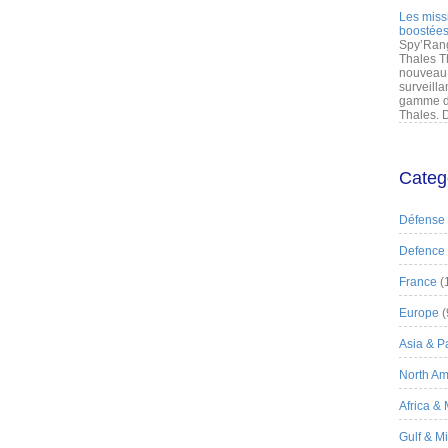
Les miss
boostées
Spy’Rang
Thales T
nouveau 
surveilla
gamme de
Thales. D
Categ
Défense
Defence
France
(
Europe
(
Asia & Pa
North Am
Africa &
Gulf & M