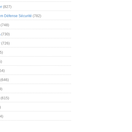
er
(827)
m Défense Sécurité
(782)
(748)
A
(730)
y
(726)
5)
5)
54)
(646)
9)
(615)
)
4)