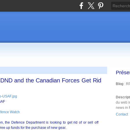
Prése
DND and the Canadian Forces Get Rid
Blog
: R
Descrip
SAF
du web i
news in 
efence Watch
Contact
n, the Defence Department is looking to get rid of or sell off
free up funds for the purchase of new gear.