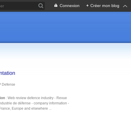
Connexion
+
Créer mon blog
ntation
P Defense
tion
: Web review defence industry - Revue
ndustrie de défense - company information -
France, Europe and elsewhere ...