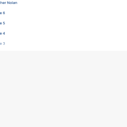
pher Nolan
e 6
e 5
e 4
e 3
s créatrices de la VF !
e 2
e 1
e Mektoub My Love arrive enfin ! Rencontre avec Shaïn Boumedine et Sal
i : après Toni en famille
elle réalise le bouleversant Dites lui que je l'aime
ais ! Rencontre autour de Vie privée de Rebecca Zlotowski
 de Marguerite, Grave... Rencontre avec Ella Rumpf